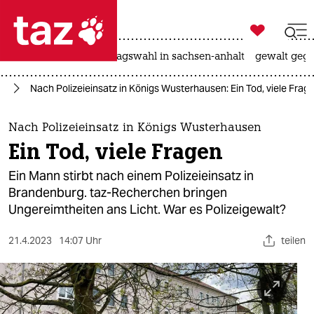

taz zahl ich
nahost-konflikt
landtagswahl in sachsen-anhalt
gewalt gege

taz zahl ich
us
Nach Polizeieinsatz in Königs Wusterhausen: Ein Tod, viele Frag
taz zahl ich
themen
Nach Polizeieinsatz in Königs Wusterhausen
Ein Tod, viele Fragen
politik
Ein Mann stirbt nach einem Polizeieinsatz in
öko
Brandenburg. taz-Recherchen bringen
Ungereimtheiten ans Licht. War es Polizeigewalt?
gesellschaft
21.4.2023
14:07 Uhr
teilen
kultur
sport