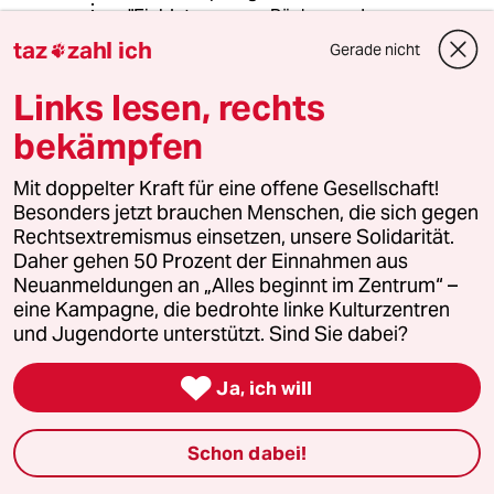
"Einblutungen an Rücken und
Schulter" "typische
taz
zahl ich
Gerade nicht

Aufknieverletzungen" sein sollen,
habe ich von Ihnen das erste Mal
Links lesen, rechts
vernommen.
bekämpfen
Um jemanden, der sich wehrt die
Hände auf dem Rücken fesseln zu
können, muss dieser erst zu Boden
Mit doppelter Kraft für eine offene Gesellschaft!
gebracht - also umgestoßen -
Besonders jetzt brauchen Menschen, die sich gegen
werden, die Einblutungen können
Rechtsextremismus einsetzen, unsere Solidarität.
also auch durch einfaches hinfallen
Daher gehen 50 Prozent der Einnahmen aus
entstanden sein. Ich habe leider
Neuanmeldungen an „Alles beginnt im Zentrum“ –
nichts darüber gefunden, wie oft
eine Kampagne, die bedrohte linke Kulturzentren
solche in Folge von
und Jugendorte unterstützt. Sind Sie dabei?
Wiederbelebungsmaßnahmen
auftreten - aber es wurden schon

Ja, ich will
allerlei Verletzungen als Folge von
Wiederbelegung beschrieben: am
häufigsten Rippen- und
Schon dabei!
Brustbeinbrüche, aber auch