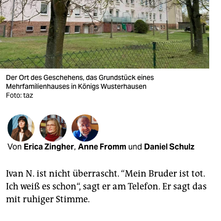
berlin
nord
wahrheit
verlag
Der Ort des Geschehens, das Grundstück eines
verlag
Mehrfamilienhauses in Königs Wusterhausen
Foto: taz
veranstaltungen
shop
fragen & hilfe
Von
Erica Zingher
,
Anne Fromm
und
Daniel Schulz
unterstützen
Ivan N. ist nicht überrascht. “Mein Bruder ist tot.
abo
Ich weiß es schon“, sagt er am Telefon. Er sagt das
mit ruhiger Stimme.
genossenschaft