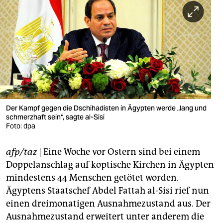
berlin
nord
wahrheit
verlag
verlag
veranstaltungen
Der Kampf gegen die Dschihadisten in Ägypten werde „lang und
schmerzhaft sein“, sagte al-Sisi
shop
Foto: dpa
fragen & hilfe
afp/taz
| Eine Woche vor Ostern sind bei einem
Doppelanschlag auf koptische Kirchen in Ägypten
unterstützen
mindestens 44 Menschen getötet worden.
abo
Ägyptens Staatschef Abdel Fattah al-Sisi rief nun
einen dreimonatigen Ausnahmezustand aus. Der
genossenschaft
Ausnahmezustand erweitert unter anderem die