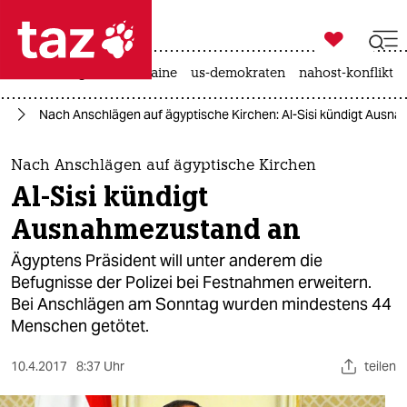

taz zahl ich
hitze
krieg in der ukraine
us-demokraten
nahost-konflikt

taz zahl ich
ka
Nach Anschlägen auf ägyptische Kirchen: Al-Sisi kündigt Ausn
taz zahl ich
themen
Nach Anschlägen auf ägyptische Kirchen
Al-Sisi kündigt
politik
Ausnahmezustand an
öko
Ägyptens Präsident will unter anderem die
Befugnisse der Polizei bei Festnahmen erweitern.
gesellschaft
Bei Anschlägen am Sonntag wurden mindestens 44
Menschen getötet.
kultur
sport
10.4.2017
8:37 Uhr
teilen