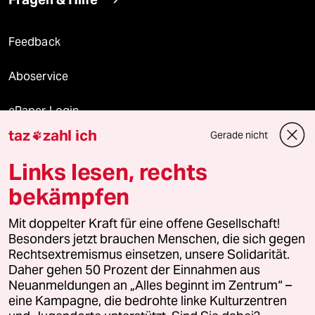
Feedback
Aboservice
ePaper Login
taz
zahl ich
Gerade nicht

Downloads für Abonnierende
Links lesen, rechts
bekämpfen
© 2026 taz Verlags und Vertriebs GmbH
Mit doppelter Kraft für eine offene Gesellschaft!
Alle Rechte vorbehalten. Bei rechtlichen Fragen oder für Genehmigungen
wenden Sie sich bitte an
lizenzen@taz.de
Besonders jetzt brauchen Menschen, die sich gegen
Rechtsextremismus einsetzen, unsere Solidarität.
Daher gehen 50 Prozent der Einnahmen aus
Feedback
Redaktionsstatut
Kommune-Richtlinien
KI-
Neuanmeldungen an „Alles beginnt im Zentrum“ –
eine Kampagne, die bedrohte linke Kulturzentren
Leitlinie
Informant
Datenschutz
Impressum
AGB