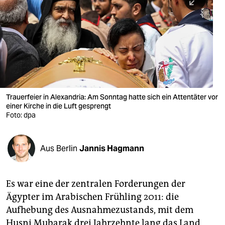
berlin
nord
wahrheit
verlag
verlag
Trauerfeier in Alexandria: Am Sonntag hatte sich ein Attentäter vor
einer Kirche in die Luft gesprengt
veranstaltungen
Foto: dpa
shop
fragen & hilfe
Aus Berlin
Jannis Hagmann
unterstützen
Es war eine der zentralen Forderungen der
abo
Ägypter im Arabischen Frühling 2011: die
genossenschaft
Aufhebung des Ausnahmezustands, mit dem
Husni Mubarak drei Jahrzehnte lang das Land