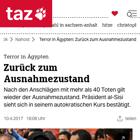

taz zahl ich
iran-krieg
landtagswahl in sachsen-anhalt
hitze
christophe

taz zahl ich
litik
Nahost
Terror in Ägypten: Zurück zum Ausnahmezustand
taz zahl ich
themen
Terror in Ägypten
Zurück zum
politik
Ausnahmezustand
öko
Nach den Anschlägen mit mehr als 40 Toten gilt
wieder der Ausnahmezustand. Präsident al-Sisi
gesellschaft
sieht sich in seinem autokratischen Kurs bestätigt.
kultur
10.4.2017
18:08 Uhr
teilen
sport