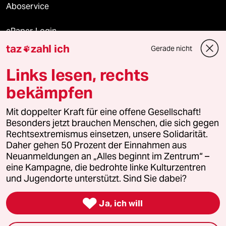
Aboservice
ePaper Login
taz
zahl ich
Gerade nicht

Downloads für Abonnierende
Links lesen, rechts
bekämpfen
© 2026 taz Verlags und Vertriebs GmbH
Mit doppelter Kraft für eine offene Gesellschaft!
Alle Rechte vorbehalten. Bei rechtlichen Fragen oder für Genehmigungen
wenden Sie sich bitte an
lizenzen@taz.de
Besonders jetzt brauchen Menschen, die sich gegen
Rechtsextremismus einsetzen, unsere Solidarität.
Daher gehen 50 Prozent der Einnahmen aus
Feedback
Redaktionsstatut
Kommune-Richtlinien
KI-
Neuanmeldungen an „Alles beginnt im Zentrum“ –
eine Kampagne, die bedrohte linke Kulturzentren
Leitlinie
Informant
Datenschutz
Impressum
AGB
und Jugendorte unterstützt. Sind Sie dabei?
Seitenwende
Einwilligungen widerrufen (Ads)

Ja, ich will