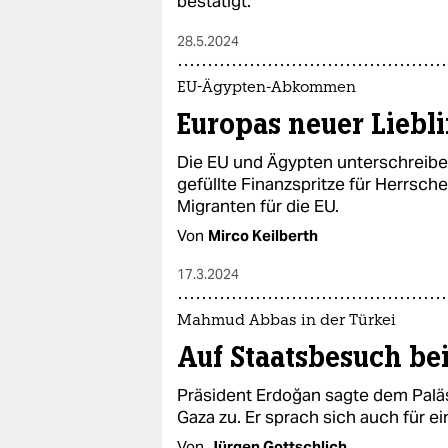
bestätigt.
28.5.2024
EU-Ägypten-Abkommen
Europas neuer Liebli
Die EU und Ägypten unterschreib
gefüllte Finanzspritze für Herrscher
Migranten für die EU.
Von
Mirco Keilberth
17.3.2024
Mahmud Abbas in der Türkei
Auf Staatsbesuch be
Präsident Erdoğan sagte dem Paläs
Gaza zu. Er sprach sich auch für e
Von
Jürgen Gottschlich