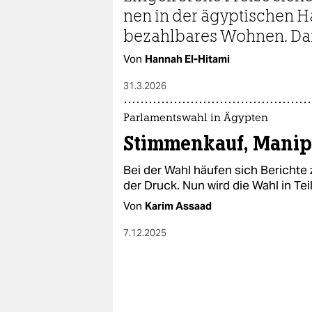
epaper login
nen in der ägyptischen H
bezahlbares Wohnen. Damit
Von
Hannah El-Hitami
31.3.2026
Parlamentswahl in Ägypten
Stimmenkauf, Manip
Bei der Wahl häufen sich Berichte z
der Druck. Nun wird die Wahl in Tei
Von
Karim Assaad
7.12.2025