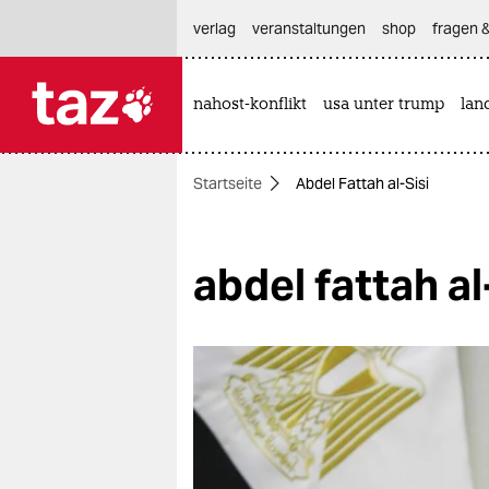
hautnavigation anspringen
hauptinhalt anspringen
footer anspringen
verlag
veranstaltungen
shop
fragen &
nahost-konflikt
usa unter trump
lan

taz zahl ich
taz zahl ich
Startseite
Abdel Fattah al-Sisi
themen
politik
abdel fattah al
öko
gesellschaft
kultur
sport