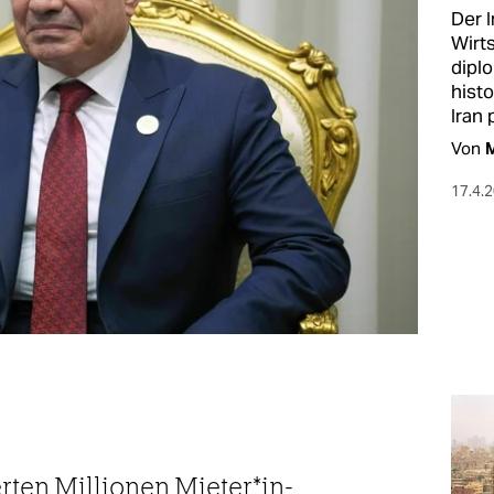
Der 
Wirts
dipl
hist
Iran 
Von
17.4.
ten Millionen Mie­te­r*in­