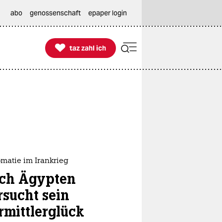
abo
genossenschaft
epaper login

taz zahl ich
taz zahl ich
matie im Irankrieg
ch Ägypten
rsucht sein
rmittlerglück