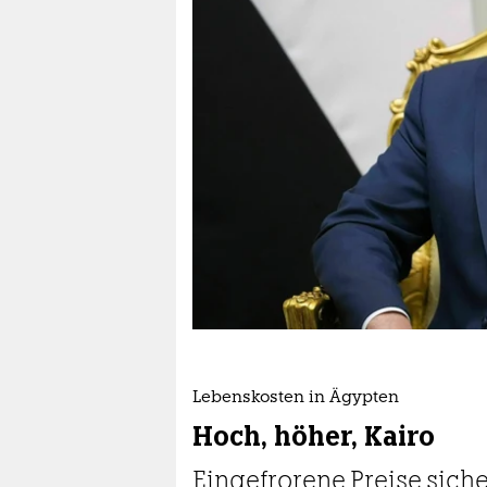
berlin
nord
wahrheit
verlag
verlag
veranstaltungen
shop
fragen & hilfe
unterstützen
Lebenskosten in Ägypten
abo
Hoch, höher, Kairo
genossenschaft
Eingefrorene Preise sicher