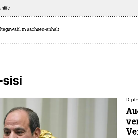
 hilfe
dtagswahl in sachsen-anhalt
-sisi
Diplo
Au
ve
Ve