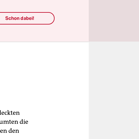
Schon dabei!
deckten
äumten die
ten den