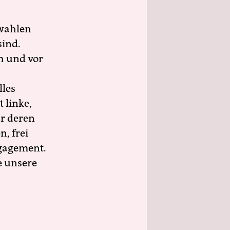
wahlen
sind.
h und vor
lles
 linke,
ür deren
n, frei
ngagement.
e unsere