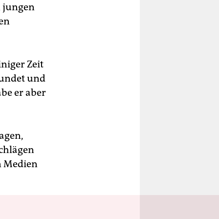
n jungen
ten
niger Zeit
kundet und
be er aber
sagen,
chlägen
en Medien