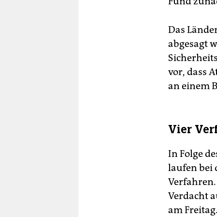
Fund zunäc
Das Länder
abgesagt w
Sicherheit
vor, dass 
an einem B
Vier Ver
In Folge d
laufen bei
Verfahren.
Verdacht a
am Freitag