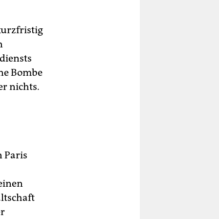
urzfristig
n
diensts
eine Bombe
r nichts.
 Paris
 einen
ltschaft
er