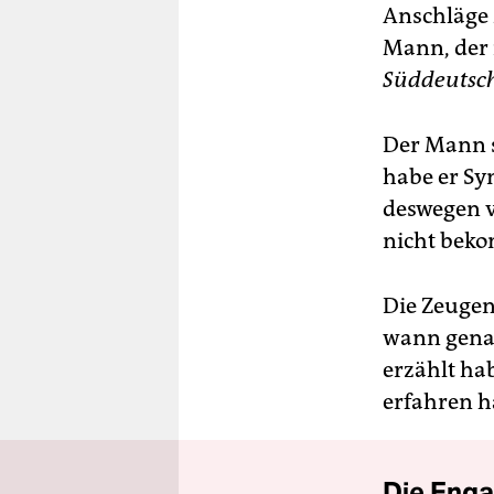
Anschläge 
Mann, der 
Süddeutsch
Der Mann se
habe er Sy
deswegen v
nicht bek
Die Zeugen
wann gena
erzählt hab
erfahren ha
Die Enga