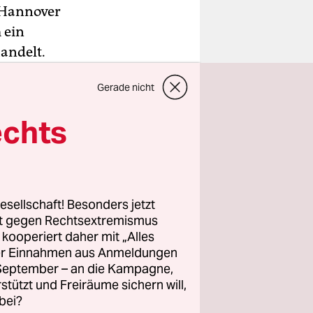
n Hannover
 ein
andelt.
habe
Gerade nicht
dort
nover am
echts
te es sich
n war.
h Absage
esellschaft! Besonders jetzt
rt gegen Rechtsextremismus
z kooperiert daher mit „Alles
ller Einnahmen aus Anmeldungen
ptbahnhof
. September – an die Kampagne,
rstützt und Freiräume sichern will,
bei?