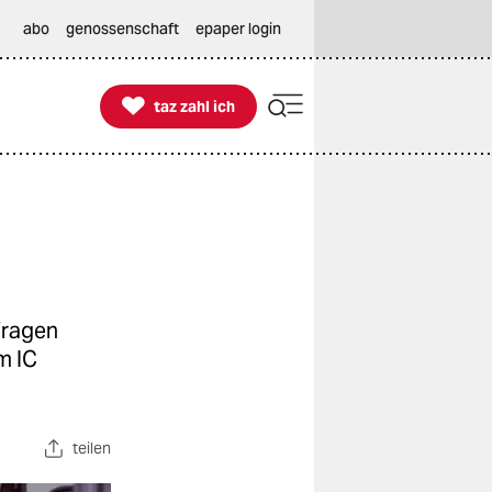
abo
genossenschaft
epaper login

taz zahl ich
taz zahl ich
Fragen
m IC
teilen