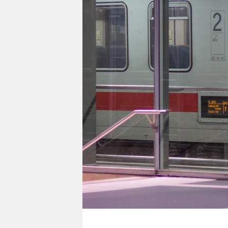
berlin
nord
wahrheit
verlag
verlag
veranstaltungen
shop
fragen & hilfe
unterstützen
abo
genossenschaft