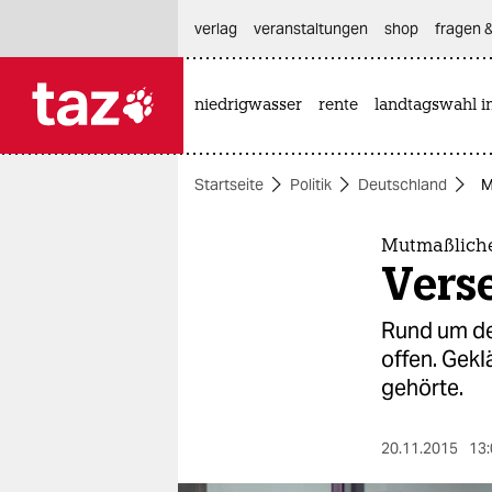
hautnavigation anspringen
hauptinhalt anspringen
footer anspringen
verlag
veranstaltungen
shop
fragen &
niedrigwasser
rente
landtagswahl i

taz zahl ich
taz zahl ich
Startseite
Politik
Deutschland
M
themen
politik
Mutmaßlich
Verse
öko
Rund um de
gesellschaft
offen. Gekl
gehörte.
kultur
sport
20.11.2015
13: