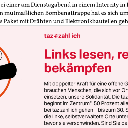
Bei einer am Dienstagabend in einem Intercity i
n mutmaßlichen Bombenattrappe hat es sich um
s Paket mit Drähten und Elektronikbauteilen geh
ümer sei zwischenzeitlich ermittelt worden und 
taz
zahl ich

 versichert, dass er das Päckchen versehentlich 
ssen habe, sagte ein Sprecher der Polizei in Han
Links lesen, r
e Sache sei damit „erledigt“. Bei dem Mann handel
 einen Ingenieur, der in Hannover umgestiege
bekämpfen
l hatte sich während der hektischen Stunden nac
Mit doppelter Kraft für eine offene G
l-Länderspiels zwischen Deutschland und den
brauchen Menschen, die sich vor O
en aufgrund einer Terrorwarnung ereignet. Ein
einsetzen, unsere Solidarität. Die ta
beginnt im Zentrum“. 50 Prozent a
er hatte das Paket bei Ankunft des Zugs am Hau
bei taz zahl ich gehen – bis zum 30
ntdeckt und die Sicherheitskräfte alarmiert.
die linke, selbstverwaltete Orte unte
bevor sie verschwinden. Sind Sie da