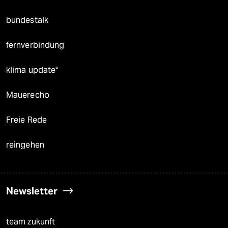
bundestalk
fernverbindung
klima update°
Mauerecho
Freie Rede
reingehen
Newsletter
team zukunft