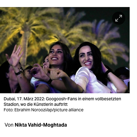
berlin
nord
wahrheit
verlag
verlag
veranstaltungen
shop
fragen & hilfe
Dubai, 17. März 2022: Googoosh-Fans in einem vollbesetzten
unterstützen
Stadion, wo die Künstlerin auftritt
Foto: Ebrahim Noroozi/ap/picture alliance
abo
Von
Nikta Vahid-Moghtada
genossenschaft