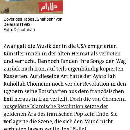
Cover des Tapes „Gharibeh“ von
Delaram (1992)
Foto: Discotchari
Zwar galt die Musik der in die USA emigrierten
Künst­le­r:in­nen in der alten Heimat als verboten
und verrucht. Dennoch fanden ihre Songs den Weg
zurück nach Iran, auf teils eigenhändig kopierten
Kassetten. Auf dieselbe Art hatte der Ayatollah
Ruhollah Chomeini noch vor der Revolution in den
1970ern seine Botschaften aus dem französischen
Exil heraus in Iran verteilt.
Doch die von Chomeini
ausgelöste Islamische Revolution setzte der
goldenen Ära des iranischen Pop kein Ende
. Sie
verlagerte die Szene, die sich den Mund nicht
verbieten lassen wollte, ins US-Exil.