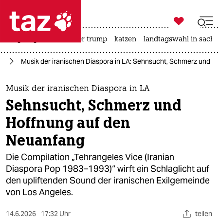

taz zahl ich
bergsteigen
usa unter trump
katzen
landtagswahl in sachs

taz zahl ich
an
Musik der iranischen Diaspora in LA: Sehnsucht, Schmerz und 
taz zahl ich
themen
Musik der iranischen Diaspora in LA
Sehnsucht, Schmerz und
politik
Hoffnung auf den
öko
Neuanfang
gesellschaft
Die Compilation „Tehrangeles Vice (Iranian
Diaspora Pop 1983–1993)“ wirft ein Schlaglicht auf
kultur
den upliftenden Sound der iranischen Exilgemeinde
von Los Angeles.
sport
14.6.2026
17:32 Uhr
teilen