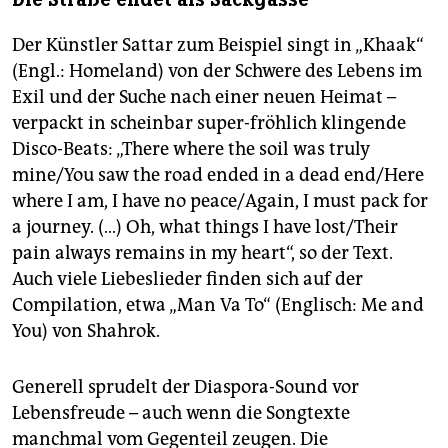
Der Künstler Sattar zum Beispiel singt in „Khaak“
(Engl.: Homeland) von der Schwere des Lebens im
Exil und der Suche nach einer neuen Heimat –
verpackt in scheinbar super-fröhlich klingende
Disco-Beats: „There where the soil was truly
mine/You saw the road ended in a dead end/Here
where I am, I have no peace/Again, I must pack for
a journey. (…) Oh, what things I have lost/Their
pain always remains in my heart“, so der Text.
Auch viele Liebeslieder finden sich auf der
Compilation, etwa „Man Va To“ (Englisch: Me and
You) von Shahrok.
Generell sprudelt der Diaspora-Sound vor
Lebensfreude – auch wenn die Songtexte
manchmal vom Gegenteil zeugen. Die