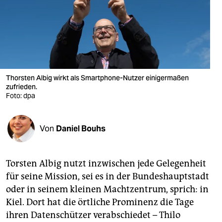
berlin
nord
wahrheit
verlag
Thorsten Albig wirkt als Smartphone-Nutzer einigermaßen
verlag
zufrieden.
Foto: dpa
veranstaltungen
shop
Von
Daniel Bouhs
fragen & hilfe
Torsten Albig nutzt inzwischen jede Gelegenheit
unterstützen
für seine Mission, sei es in der Bundeshauptstadt
abo
oder in seinem kleinen Machtzentrum, sprich: in
Kiel. Dort hat die örtliche Prominenz die Tage
genossenschaft
ihren Datenschützer verabschiedet – Thilo