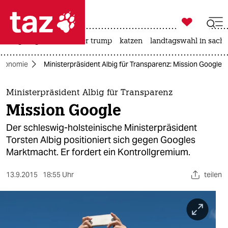

taz zahl ich
bergsteigen
usa unter trump
katzen
landtagswahl in sachs

taz zahl ich
ökonomie
Ministerpräsident Albig für Transparenz: Mission Google
taz zahl ich
themen
Ministerpräsident Albig für Transparenz
Mission Google
politik
Der schleswig-holsteinische Ministerpräsident
öko
Torsten Albig positioniert sich gegen Googles
Marktmacht. Er fordert ein Kontrollgremium.
gesellschaft
13.9.2015
18:55 Uhr
teilen
kultur
sport