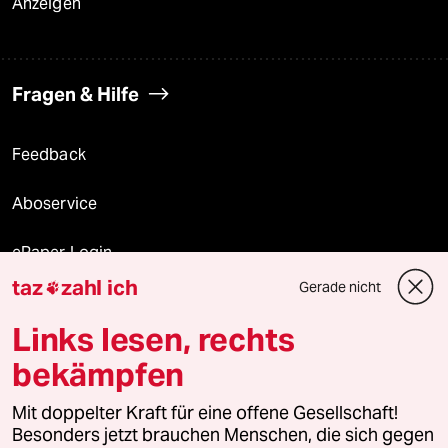
Anzeigen
Fragen & Hilfe
Feedback
Aboservice
ePaper Login
taz
zahl ich
Gerade nicht

Downloads für Abonnierende
Links lesen, rechts
bekämpfen
© 2026 taz Verlags und Vertriebs GmbH
Alle Rechte vorbehalten. Bei rechtlichen Fragen oder für Genehmigungen
Mit doppelter Kraft für eine offene Gesellschaft!
wenden Sie sich bitte an
lizenzen@taz.de
Besonders jetzt brauchen Menschen, die sich gegen