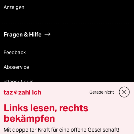
Anzeigen
Fragen & Hilfe
Feedback
Aboservice
ePaper Login
taz
zahl ich
Gerade nicht

Downloads für Abonnierende
Links lesen, rechts
bekämpfen
© 2026 taz Verlags und Vertriebs GmbH
Alle Rechte vorbehalten. Bei rechtlichen Fragen oder für Genehmigungen
Mit doppelter Kraft für eine offene Gesellschaft!
wenden Sie sich bitte an
lizenzen@taz.de