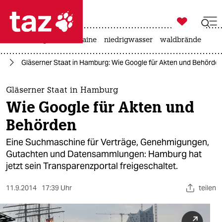

taz zahl ich
hitze
krieg in der ukraine
niedrigwasser
waldbrände

taz zahl ich
ag
Gläserner Staat in Hamburg: Wie Google für Akten und Behörde
taz zahl ich
themen
Gläserner Staat in Hamburg
Wie Google für Akten und
politik
Behörden
öko
Eine Suchmaschine für Verträge, Genehmigungen,
Gutachten und Datensammlungen: Hamburg hat
gesellschaft
jetzt sein Transparenzportal freigeschaltet.
kultur
11.9.2014
17:39 Uhr
teilen
sport