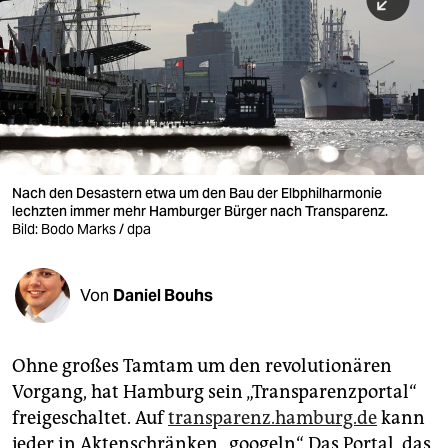
berlin
nord
wahrheit
verlag
verlag
Nach den Desastern etwa um den Bau der Elbphilharmonie
lechzten immer mehr Hamburger Bürger nach Transparenz.
veranstaltungen
Bild: Bodo Marks / dpa
shop
fragen & hilfe
Von
Daniel Bouhs
unterstützen
Ohne großes Tamtam um den revolutionären
abo
Vorgang, hat Hamburg sein „Transparenzportal“
genossenschaft
freigeschaltet. Auf
transparenz.hamburg.de
kann
jeder in Aktenschränken „googeln“. Das Portal, das