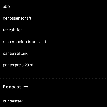
abo
genossenschaft
taz zahl ich
recherchefonds ausland
panterstiftung
panterpreis 2026
Podcast
bundestalk