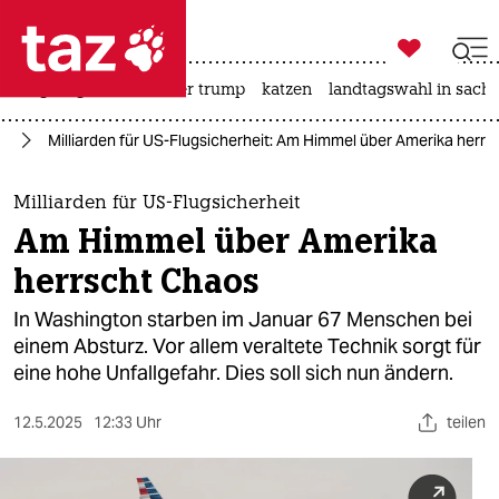

taz zahl ich
bergsteigen
usa unter trump
katzen
landtagswahl in sachs

taz zahl ich
mp
Milliarden für US-Flugsicherheit: Am Himmel über Amerika herr
taz zahl ich
themen
Milliarden für US-Flugsicherheit
Am Himmel über Amerika
politik
herrscht Chaos
öko
In Washington starben im Januar 67 Menschen bei
einem Absturz. Vor allem veraltete Technik sorgt für
gesellschaft
eine hohe Unfallgefahr. Dies soll sich nun ändern.
kultur
12.5.2025
12:33 Uhr
teilen
sport