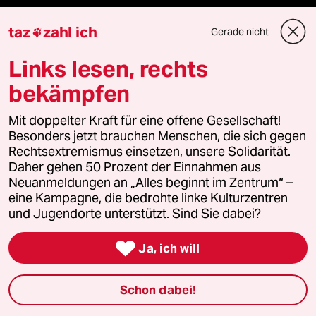
Kantine
taz
zahl ich
Gerade nicht

Shop
Links lesen, rechts
bekämpfen
Anzeigen
Mit doppelter Kraft für eine offene Gesellschaft!
Besonders jetzt brauchen Menschen, die sich gegen
Fragen & Hilfe
Rechtsextremismus einsetzen, unsere Solidarität.
Daher gehen 50 Prozent der Einnahmen aus
Neuanmeldungen an „Alles beginnt im Zentrum“ –
Feedback
eine Kampagne, die bedrohte linke Kulturzentren
und Jugendorte unterstützt. Sind Sie dabei?
Aboservice

Ja, ich will
ePaper Login
Schon dabei!
Downloads für Abonnierende