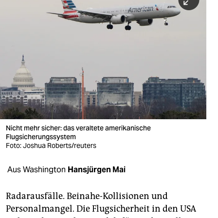
berlin
nord
wahrheit
verlag
verlag
veranstaltungen
shop
Nicht mehr sicher: das veraltete amerikanische
Flugsicherungssystem
fragen & hilfe
Foto: Joshua Roberts/reuters
unterstützen
Aus Washington
Hansjürgen Mai
abo
Radarausfälle. Beinahe-Kollisionen und
genossenschaft
Personalmangel. Die Flugsicherheit in den USA