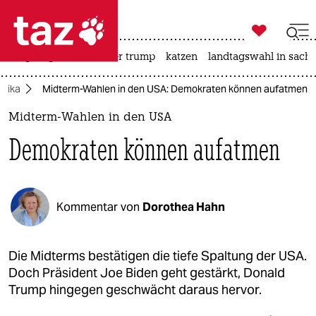

taz zahl ich
bergsteigen
usa unter trump
katzen
landtagswahl in sachs

taz zahl ich
rika
Midterm-Wahlen in den USA: Demokraten können aufatmen
taz zahl ich
Midterm-Wahlen in den USA
themen
Demokraten können aufatmen
politik
öko
Kommentar von
Dorothea Hahn
gesellschaft
kultur
Die Midterms bestätigen die tiefe Spaltung der USA.
Doch Präsident Joe Biden geht gestärkt, Donald
sport
Trump hingegen geschwächt daraus hervor.