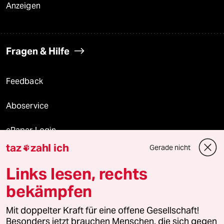
Anzeigen
Fragen & Hilfe
Feedback
Aboservice
ePaper Login
taz
zahl ich
Gerade nicht

Downloads für Abonnierende
Links lesen, rechts
bekämpfen
© 2026 taz Verlags und Vertriebs GmbH
Mit doppelter Kraft für eine offene Gesellschaft!
Alle Rechte vorbehalten. Bei rechtlichen Fragen oder für Genehmigungen
wenden Sie sich bitte an
lizenzen@taz.de
Besonders jetzt brauchen Menschen, die sich gegen