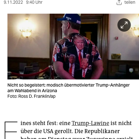
berlin
9.11.2022
9:40 Uhr
teilen
nord
wahrheit
verlag
verlag
veranstaltungen
shop
Nicht so begeistert: modisch übermotivierter Trump-Anhänger
fragen & hilfe
am Wahlabend in Arizona
Foto: Ross D. Franklin/ap
unterstützen
abo
E
ines steht fest: eine
Trump-Lawine
ist nicht
genossenschaft
über die USA gerollt. Die Republikaner