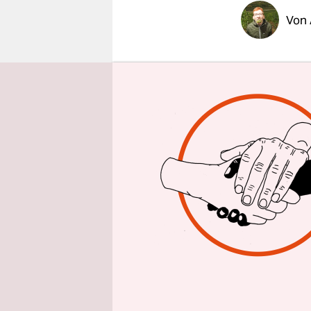
epaper login
Von
Der Trend 
sich, das i
Verkehrsm
noch geile
Auch bei d
Mehdorn no
Erdboden g
harmonisc
Verkehr.