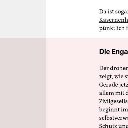
Da ist sog
Kasernenh
pünktlich 
Die Enga
Der drohe
zeigt, wie
Gerade jet
allem mit d
Zivilgesell
beginnt im
selbstverw
Schutz und 