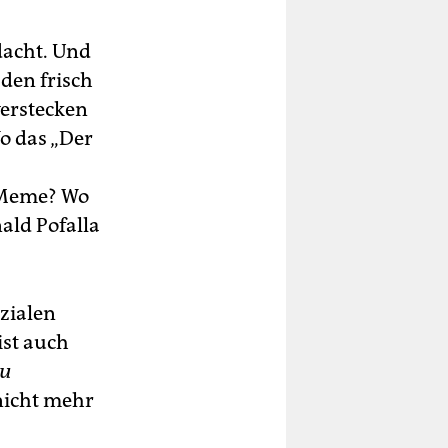
dacht. Und
den frisch
erstecken
o das „Der
Meme? Wo
ald Pofalla
zialen
ist auch
u
nicht mehr