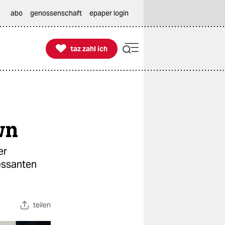
abo
genossenschaft
epaper login

taz zahl ich
taz zahl ich
wn
er
ressanten
teilen