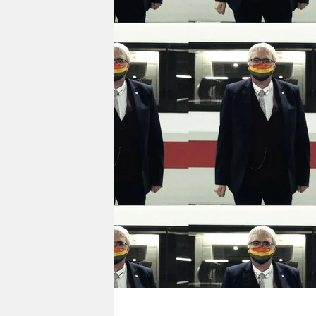
berlin
nord
wahrheit
verlag
verlag
veranstaltungen
shop
fragen & hilfe
unterstützen
abo
genossenschaft