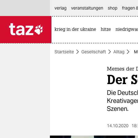
hautnavigation anspringen
hauptinhalt anspringen
footer anspringen
verlag
veranstaltungen
shop
fragen &
krieg in der ukraine
hitze
niedrigwa

taz zahl ich
taz zahl ich
Startseite
Gesellschaft
Alltag
M
themen
politik
Memes der 
Der 
öko
Die Deutsc
gesellschaft
Kreativagen
Szenen.
kultur
sport
14.10.2020
18: