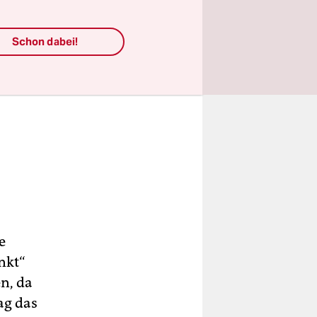
Schon dabei!
e
nkt“
n, da
ag das