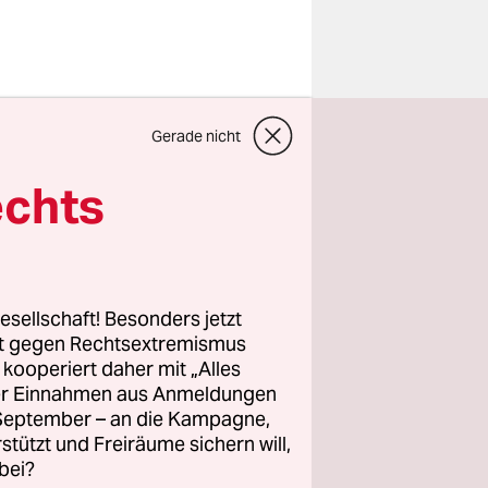
e erinnern
Gerade nicht
 und dazu
echts
der zähe
fer dem
esellschaft! Besonders jetzt
einen
rt gegen Rechtsextremismus
z kooperiert daher mit „Alles
ngslosen
ller Einnahmen aus Anmeldungen
. September – an die Kampagne,
rstützt und Freiräume sichern will,
bei?