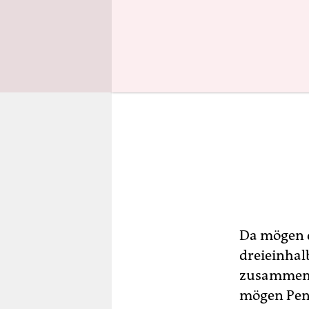
Da mögen d
dreieinhal
zusammeng
mögen Pend