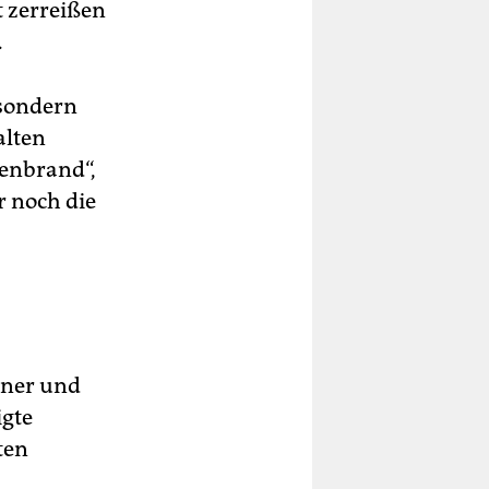
t zerreißen
.
 sondern
alten
enbrand“,
r noch die
nner und
igte
ten