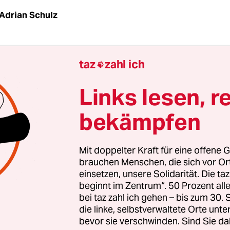
Adrian Schulz
zur Scheuerisierung hält an. Andreas Scheuer, Si
taz
zahl ich

st der vom Kabarett, also uns allen,
verhasste
inister
, der wenig so gut kann wie Hochstapeln,
Links lesen, r
 Haare hat.
bekämpfen
er Bahn geht man schon länger solche Wege: Wo 
ch den Bulldozer bestieg, um thüringische Dör
Mit doppelter Kraft für eine offene G
leichzumachen, verspricht der strahlende Lutz 
brauchen Menschen, die sich vor O
einsetzen, unsere Solidarität. Die ta
hen Fahrplan, blühende Landschaften und reibu
beginnt im Zentrum“. 50 Prozent a
bei taz zahl ich gehen – bis zum 30
die linke, selbstverwaltete Orte unte
bevor sie verschwinden. Sind Sie da