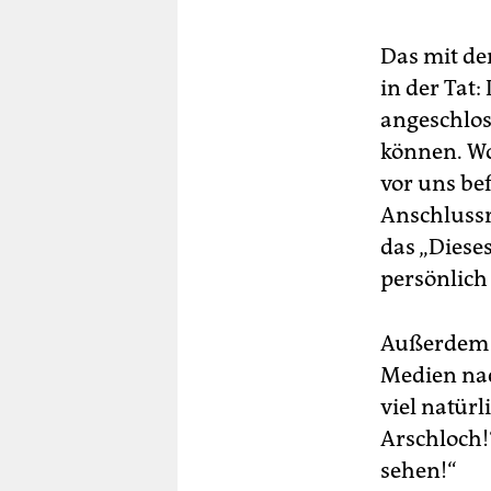
Das mit de
in der Tat
angeschlos
können. Wo
vor uns be
Anschluss
das „Diese
persönlich
Außerdem h
Medien nac
viel natürl
Arschloch!
sehen!“