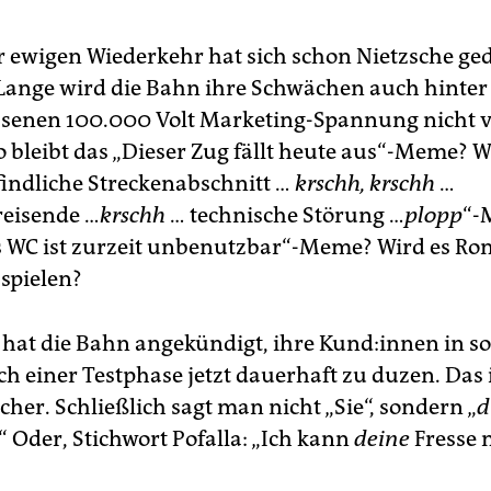
r ewigen Wiederkehr hat sich schon Nietzsche ge
: Lange wird die Bahn ihre Schwächen auch hinter 
senen 100.000 Volt Marketing-Spannung nicht v
 bleibt das „Dieser Zug fällt heute aus“-Meme? W
findliche Streckenabschnitt …
krschh, krschh
…
reisende …
krschh
… technische Störung …
plopp
“-
s WC ist zurzeit unbenutzbar“-Meme? Wird es Ron
 spielen?
at die Bahn angekündigt, ihre Kund:innen in so
h einer Testphase jetzt dauerhaft zu duzen. Das 
icher. Schließlich sagt man nicht „Sie“, sondern „
d
“ Oder, Stichwort Pofalla: „Ich kann
deine
Fresse 