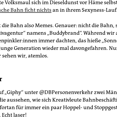
rte Volksmaul sich im Dieseldunst vor Häme selbs
sche Bahn ficht nichts
an in ihrem Sexyness-Lauf
die Bahn also Memes. Genauer: nicht die Bahn,
tiv­agentur“ namens „Buddybrand“. Während wir 
npinkler:innen immer dachten, das hieße „Sonn
e junge Generation wieder mal davongefahren. Nu
r sehen wir, atemlos.
r
auf „Giphy“ unter @DBPersonenverkehr zwei Mä
 die aussehen, wie sich Kreativleute Bahnbeschäft
, fortan für immer ein paar Hoppel- und Stoppges
 Echt laser!