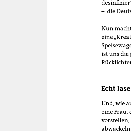
desinfizie
–,
die Deut
Nun macht 
eine „Krea
Speisewage
ist uns di
Rücklichte
Echt lase
Und, wie 
eine Frau,
vorstellen
abwackeln.