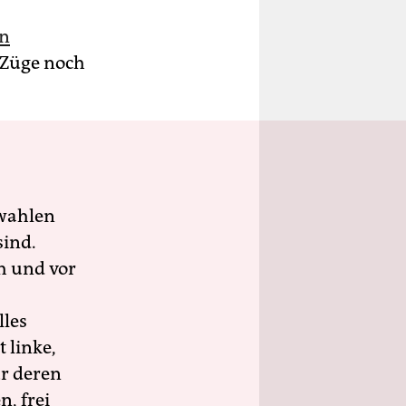
in
e Züge noch
wahlen
sind.
h und vor
lles
 linke,
ür deren
n, frei