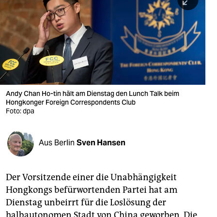
berlin
nord
wahrheit
verlag
verlag
Andy Chan Ho-tin hält am Dienstag den Lunch Talk beim
Hongkonger Foreign Correspondents Club
veranstaltungen
Foto: dpa
shop
fragen & hilfe
Aus Berlin
Sven Hansen
unterstützen
Der Vorsitzende einer die Unabhängigkeit
abo
Hongkongs befürwortenden Partei hat am
genossenschaft
Dienstag unbeirrt für die Loslösung der
halbautonomen Stadt von China geworben. Die