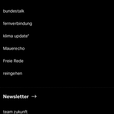
bundestalk
fernverbindung
klima update°
Mauerecho
Freie Rede
reingehen
Newsletter
team zukunft