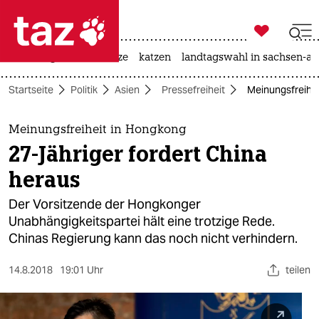

taz zahl ich
iran-krieg
ceuta
hitze
katzen
landtagswahl in sachsen-an

taz zahl ich
Startseite
Politik
Asien
Pressefreiheit
Meinungsfreihei
taz zahl ich
themen
Meinungsfreiheit in Hongkong
27-Jähriger fordert China
politik
heraus
öko
Der Vorsitzende der Hongkonger
Unabhängigkeitspartei hält eine trotzige Rede.
gesellschaft
Chinas Regierung kann das noch nicht verhindern.
kultur
14.8.2018
19:01 Uhr
teilen
sport