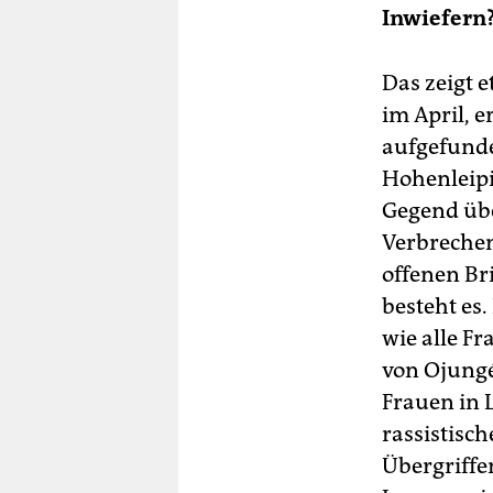
Inwiefern
Das zeigt e
im April, 
aufgefunde
Hohenleipi
Gegend übe
Verbrechen
offenen Br
besteht es
wie alle Fr
von Ojungé
Frauen in 
rassistisc
Übergriffe