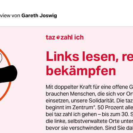
rview von
Gareth Joswig
taz
zahl ich

Ngari, warum demonstrieren Sie am Mittwoch m
men in Exile“ vor der Flüchtlingsunterkunft 
Links lesen, r
enstadt?
bekämpfen
Ngari:
Wir protestieren am Internationalen Tag g
Frauen gegen die Bedingungen in dem Lager. Es is
Mit doppelter Kraft für eine offene G
fährlicher Corona-Hotspot, sondern auch ein Ort 
brauchen Menschen, die sich vor O
n auf Frauen. Uns haben Bewohnerinnen von
einsetzen, unsere Solidarität. Die ta
beginnt im Zentrum“. 50 Prozent a
gungen und sexualisierter Belästigung berichtet:
bei taz zahl ich gehen – bis zum 30
Geflüchtete wurde im Lager immer wieder angeg
die linke, selbstverwaltete Orte unte
 sich sogar in einem sogenannten Schutzhaus be
bevor sie verschwinden. Sind Sie da