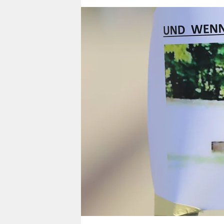
berlin
nord
wahrheit
verlag
verlag
veranstaltungen
shop
fragen & hilfe
unterstützen
abo
genossenschaft