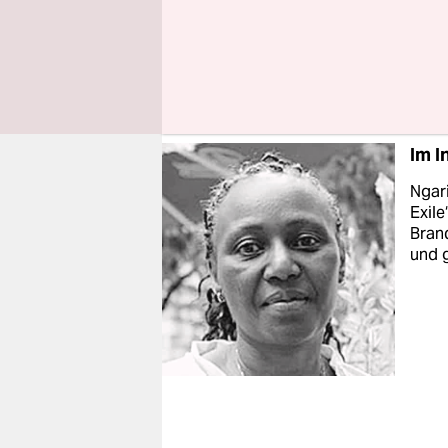
Die Securi
bleiben. D
Eisenhütte
Im I
Ngar
Exile
Bran
und 