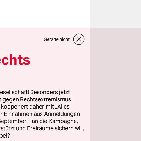
Gerade nicht
it Ihrer
in
echts
egen
t nicht
esellschaft! Besonders jetzt
von
rt gegen Rechtsextremismus
z kooperiert daher mit „Alles
ller Einnahmen aus Anmeldungen
 Eine
. September – an die Kampagne,
angen,
rstützt und Freiräume sichern will,
funden hat.
bei?