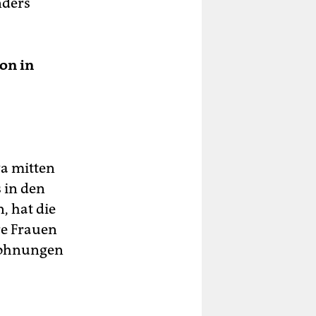
nders
ion in
wa mitten
 in den
, hat die
re Frauen
 Wohnungen