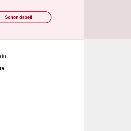
hrem Zimmer
ten wie in
Schon dabei!
 Kinder.
 in
te