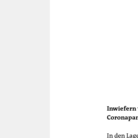
Inwiefern
Coronapa
In den Lag