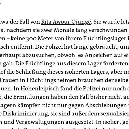
?
twa der Fall von
Rita Awour Ojungé
. Sie wurde let
erst nachdem sie zwei Monate lang verschwunden 
n – keine 300 Meter von ihrem Flüchtlingslager 
sch entfernt. Die Polizei hat lange gebraucht, um
rhaupt abzusuchen, obwohl es Anzeichen auf e
 gab. Die Flüchtlinge aus diesem Lager forderten
ief die Schließung dieses isolierten Lagers, aber
. Frauen in Flüchtlingsheimen brauchen denselb
auen. In Hohenleipisch fand die Polizei nur noch 
, die Ermittlungen haben den Fall bisher nicht au
Lagern kämpfen nicht nur gegen Abschiebungen
he Diskriminierung, sie sind außerdem sexualisie
n und Vergewaltigungen ausgesetzt. In isoliert g