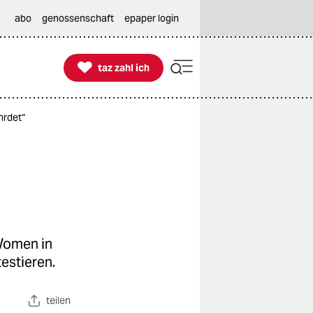
abo
genossenschaft
epaper login

taz zahl ich
taz zahl ich
hrdet“
„Women in
estieren.
teilen