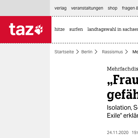
hautnavigation anspringen
hauptinhalt anspringen
footer anspringen
verlag
veranstaltungen
shop
fragen &
hitze
surfen
landtagswahl in sachse

taz zahl ich
taz zahl ich
Startseite
Berlin
Rassismus
Me
themen
politik
Mehrfachdis
„Fra
öko
gefä
gesellschaft
Isolation, 
kultur
Exile“ erkl
sport
24.11.2020
19: