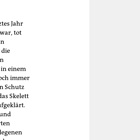
ztes Jahr
war, tot
in
 die
in
 in einem
 noch immer
en Schutz
das Skelett
fgeklärt.
 und
rten
elegenen