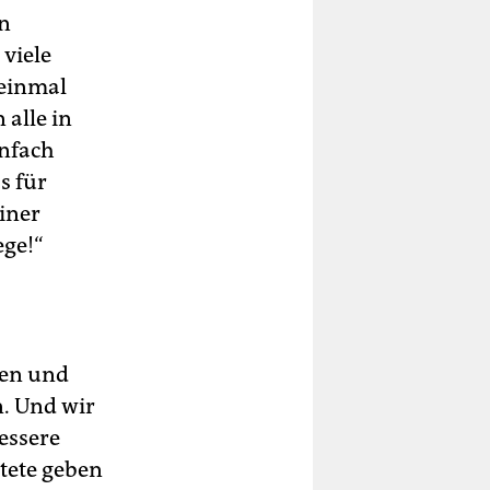
ln
, viele
 einmal
alle in
infach
s für
iner
ege!“
uen und
n. Und wir
essere
tete geben