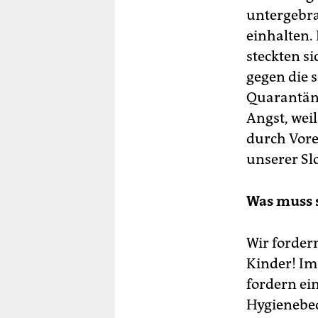
untergebra
einhalten.
steckten s
gegen die 
Quarantäne
Angst, weil
durch Vor
unserer Slo
Was muss 
Wir forder
Kinder! Im
fordern ei
Hygienebed