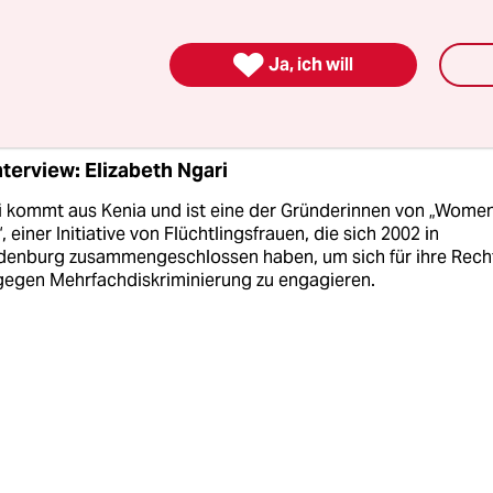
ty und die Behörden sagten einfach, sie soll in i
ie ohnehin schlechte Lage in Flüchtlingsunterkünf

Ja, ich will
nstadt ist noch einmal schlimmer für Frauen und
nterview: Elizabeth Ngari
i kommt aus Kenia und ist eine der Gründerinnen von „Women
“, einer Initiative von Flüchtlingsfrauen, die sich 2002 in
denburg zusammengeschlossen haben, um sich für ihre Rech
gegen Mehrfachdiskriminierung zu engagieren.