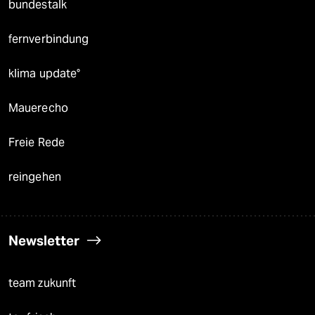
bundestalk
fernverbindung
klima update°
Mauerecho
Freie Rede
reingehen
Newsletter
team zukunft