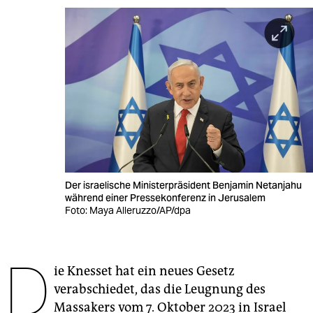
berlin
nord
wahrheit
verlag
verlag
veranstaltungen
shop
Der israelische Ministerpräsident Benjamin Netanjahu
während einer Pressekonferenz in Jerusalem
fragen & hilfe
Foto: Maya Alleruzzo/AP/dpa
unterstützen
D
abo
ie Knesset hat ein neues Gesetz
genossenschaft
verabschiedet, das die Leugnung des
Massakers vom 7. Oktober 2023 in Israel