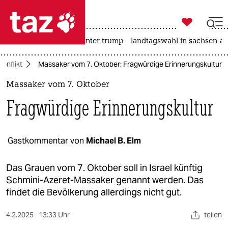

taz zahl ich
nahost-konflikt
usa unter trump
landtagswahl in sachsen-an

taz zahl ich
onflikt
Massaker vom 7. Oktober: Fragwürdige Erinnerungskultur
taz zahl ich
Massaker vom 7. Oktober
themen
Fragwürdige Erinnerungskultur
politik
öko
Gastkommentar von
Michael B. Elm
gesellschaft
Das Grauen vom 7. Oktober soll in Israel künftig
Schmini-Azeret-Massaker genannt werden. Das
kultur
findet die Bevölkerung allerdings nicht gut.
sport
4.2.2025
13:33 Uhr
teilen