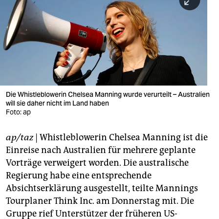
berlin
nord
wahrheit
verlag
verlag
Die Whistleblowerin Chelsea Manning wurde verurteilt – Australien
will sie daher nicht im Land haben
veranstaltungen
Foto: ap
shop
ap/taz
| Whistleblowerin Chelsea Manning ist die
fragen & hilfe
Einreise nach Australien für mehrere geplante
unterstützen
Vorträge verweigert worden. Die australische
Regierung habe eine entsprechende
abo
Absichtserklärung ausgestellt, teilte Mannings
Tourplaner Think Inc. am Donnerstag mit. Die
genossenschaft
Gruppe rief Unterstützer der früheren US-