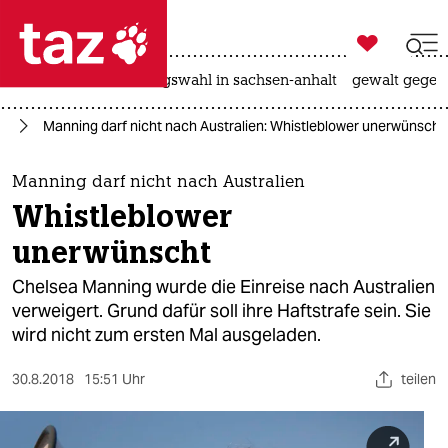

taz zahl ich
hitze
surfen
landtagswahl in sachsen-anhalt
gewalt gegen

taz zahl ich
en
Manning darf nicht nach Australien: Whistleblower unerwünscht
taz zahl ich
themen
Manning darf nicht nach Australien
Whistleblower
politik
unerwünscht
öko
Chelsea Manning wurde die Einreise nach Australien
verweigert. Grund dafür soll ihre Haftstrafe sein. Sie
gesellschaft
wird nicht zum ersten Mal ausgeladen.
kultur
30.8.2018
15:51 Uhr
teilen
sport