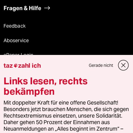
Fragen & Hilfe
Feedback
Aboservice
ePaper Login
taz
zahl ich
Gerade nicht

Downloads für Abonnierende
Links lesen, rechts
bekämpfen
© 2026 taz Verlags und Vertriebs GmbH
Alle Rechte vorbehalten. Bei rechtlichen Fragen oder für Genehmigungen
Mit doppelter Kraft für eine offene Gesellschaft!
wenden Sie sich bitte an
lizenzen@taz.de
Besonders jetzt brauchen Menschen, die sich gegen
Rechtsextremismus einsetzen, unsere Solidarität.
Daher gehen 50 Prozent der Einnahmen aus
Feedback
Redaktionsstatut
Kommune-Richtlinien
KI-
Neuanmeldungen an „Alles beginnt im Zentrum“ –