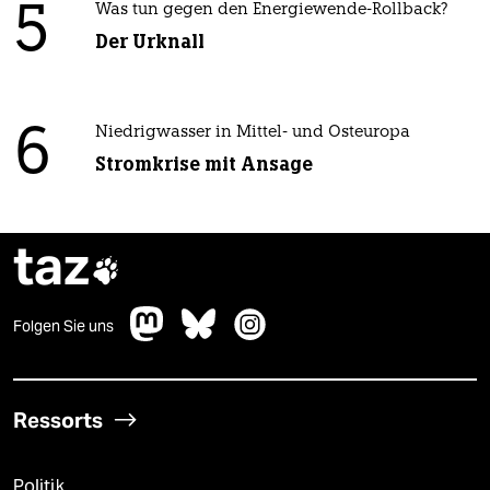
5
Was tun gegen den Energiewende-Rollback?
Der Urknall
6
Niedrigwasser in Mittel- und Osteuropa
Stromkrise mit Ansage
taz

Folgen Sie uns
Ressorts
Politik