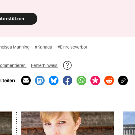
nterstützen
helsea Manning
#Kanada
#Einreiseverbot
ommentieren
Fehlerhinweis
 teilen