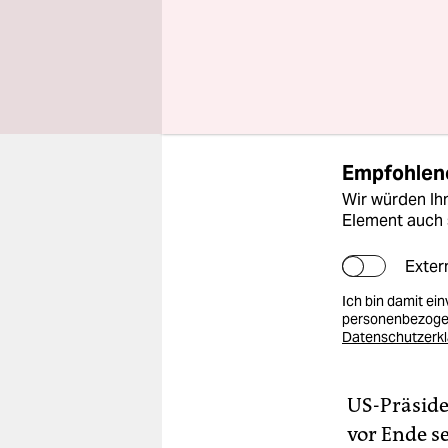
Die als Tr
dem Namen
an die Inte
Empfohlene
Wir würden Ihn
Element auch 
Exter
Ich bin damit ei
personenbezogen
Datenschutzerk
US-Präside
vor Ende s