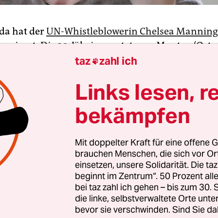
da hat der
UN-Whistleblowerin Chelsea Manning
rweigert. Die 29-Jährige postete am Montag (Ortsz
n Foto des Dokuments der kanadischen Migration
taz
zahl ich

e Ablehnung damit begründet wird, dass Manni
Links lesen, r
 nach dem kanadischen Gesetz mit Landesverrat
tzen sind. Manning kündigte an, gegen die Ents
bekämpfen
u wollen.
Mit doppelter Kraft für eine offene G
ister für öffentliche Sicherheit, Ralph Goodale, t
brauchen Menschen, die sich vor O
n Zeitung „The Star“ mit, dass ihn niemand pers
einsetzen, unsere Solidarität. Die ta
ragt habe, ob die ehemalige US-Soldatin einreisen
beginnt im Zentrum“. 50 Prozent a
ch länger nachdenken, bevor er die Entscheidun
bei taz zahl ich gehen – bis zum 30
die linke, selbstverwaltete Orte unte
behörde aufhebt.
bevor sie verschwinden. Sind Sie da