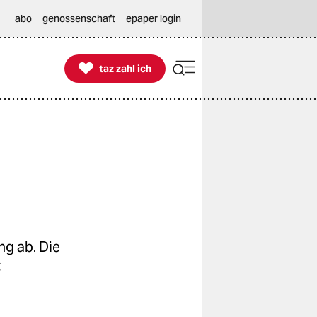
abo
genossenschaft
epaper login

taz zahl ich
taz zahl ich
ng ab. Die
t