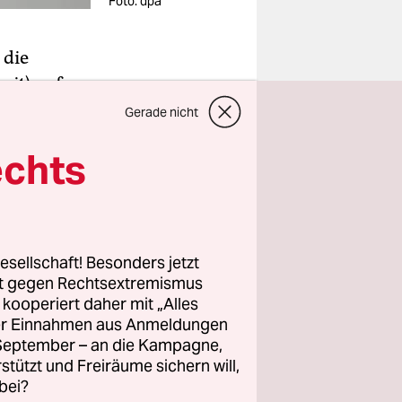
Foto: dpa
die
eit) auf
sbehörde,
Gerade nicht
ngs
echts
cheidung
esellschaft! Besonders jetzt
eilte der
rt gegen Rechtsextremismus
önlich
z kooperiert daher mit „Alles
 dürfe. Er
ller Einnahmen aus Anmeldungen
g der
. September – an die Kampagne,
rstützt und Freiräume sichern will,
bei?