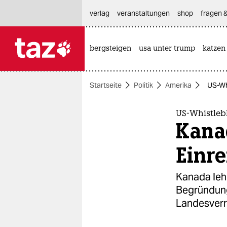
hautnavigation anspringen
hauptinhalt anspringen
footer anspringen
verlag
veranstaltungen
shop
fragen &
bergsteigen
usa unter trump
katzen

taz zahl ich
taz zahl ich
Startseite
Politik
Amerika
US-Whi
themen
politik
US-Whistleb
Kana
öko
Einre
gesellschaft
Kanada leh
kultur
Begründung
Landesverr
sport