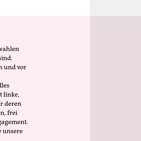
wahlen
sind.
h und vor
lles
 linke,
ür deren
n, frei
ngagement.
e unsere