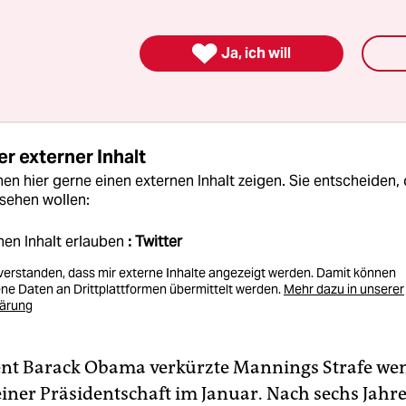
ansgender lebende Chelsea Manning war 2013 noc
 Bradley wegen der Weitergabe geheimer US-D

Ja, ich will
rnetplattform Wikileaks zu 35 Jahren Haft verurte
r externer Inhalt
en hier gerne einen externen Inhalt zeigen. Sie entscheiden, 
sehen wollen:
nen Inhalt erlauben
: Twitter
nverstanden, dass mir externe Inhalte angezeigt werden. Damit können
e Daten an Drittplattformen übermittelt werden.
Mehr dazu in unserer
lärung
nt Barack Obama verkürzte Mannings Strafe wen
einer Präsidentschaft im Januar. Nach sechs Jahr