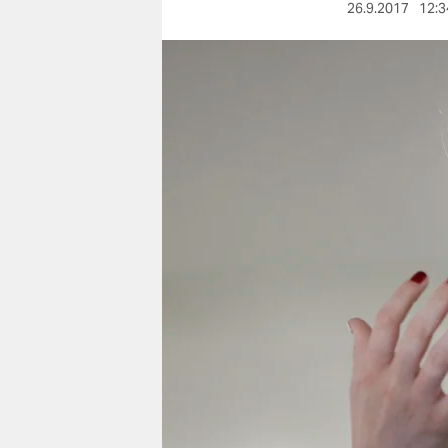
berlin
26.9.2017
12:3
nord
wahrheit
verlag
verlag
veranstaltungen
shop
fragen & hilfe
unterstützen
abo
genossenschaft