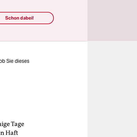
h unter
okumente
Schon dabei!
ilt worden.
ob Sie dieses
ige Tage
en Haft