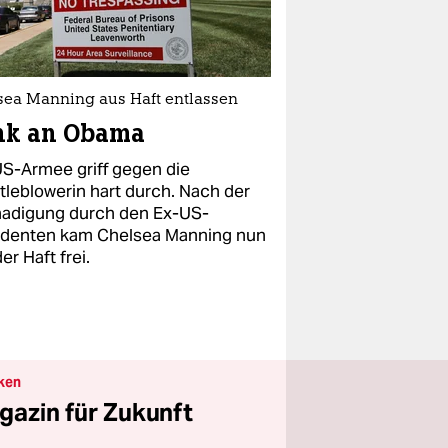
sea Manning aus Haft entlassen
nk an Obama
US-Armee griff gegen die
tleblowerin hart durch. Nach der
adigung durch den Ex-US-
identen kam Chelsea Manning nun
er Haft frei.
ken
gazin für Zukunft