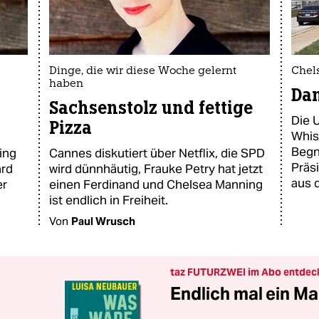
Dinge, die wir diese Woche gelernt
Chel
haben
Da
Sachsenstolz und fettige
Die 
Pizza
Whis
Begn
ing
Cannes diskutiert über Netflix, die SPD
Präs
ard
wird dünnhäutig, Frauke Petry hat jetzt
aus d
er
einen Ferdinand und Chelsea Manning
ist endlich in Freiheit.
Von
Paul Wrusch
taz FUTURZWEI im Abo entdec
Endlich mal ein Ma