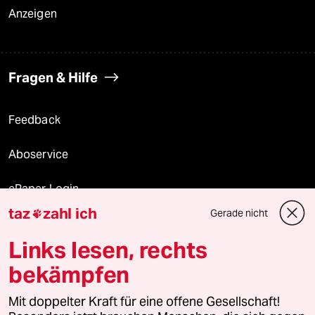
Anzeigen
Fragen & Hilfe
Feedback
Aboservice
ePaper Login
taz
zahl ich
Gerade nicht

Downloads für Abonnierende
Links lesen, rechts
bekämpfen
© 2026 taz Verlags und Vertriebs GmbH
Mit doppelter Kraft für eine offene Gesellschaft!
Alle Rechte vorbehalten. Bei rechtlichen Fragen oder für Genehmigungen
wenden Sie sich bitte an
lizenzen@taz.de