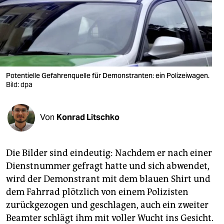
berlin
nord
wahrheit
verlag
Potentielle Gefahrenquelle für Demonstranten: ein Polizeiwagen.
Bild: dpa
verlag
veranstaltungen
Von
Konrad Litschko
shop
fragen & hilfe
Die Bilder sind eindeutig: Nachdem er nach einer
Dienstnummer gefragt hatte und sich abwendet,
unterstützen
wird der Demonstrant mit dem blauen Shirt und
abo
dem Fahrrad plötzlich von einem Polizisten
zurückgezogen und geschlagen, auch ein zweiter
genossenschaft
Beamter schlägt ihm mit voller Wucht ins Gesicht.