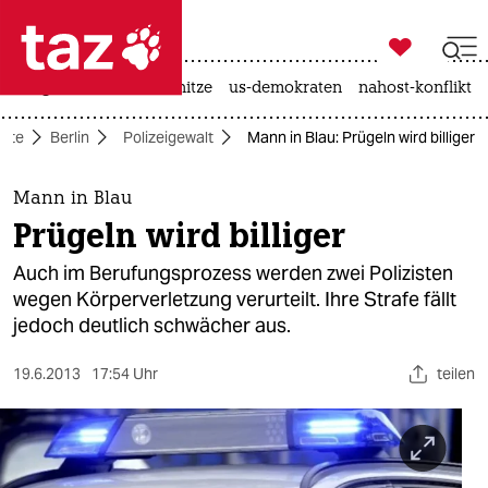

taz zahl ich
krieg in der ukraine
hitze
us-demokraten
nahost-konflikt

taz zahl ich
eite
Berlin
Polizeigewalt
Mann in Blau: Prügeln wird billiger
taz zahl ich
themen
Mann in Blau
Prügeln wird billiger
politik
Auch im Berufungsprozess werden zwei Polizisten
öko
wegen Körperverletzung verurteilt. Ihre Strafe fällt
jedoch deutlich schwächer aus.
gesellschaft
19.6.2013
17:54 Uhr
teilen
kultur
sport