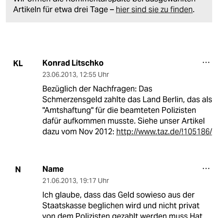
Artikeln für etwa drei Tage –
hier sind sie zu finden
.
Konrad Litschko
KL
23.06.2013
,
12:55 Uhr
Bezüglich der Nachfragen: Das
Schmerzensgeld zahlte das Land Berlin, das als
"Amtshaftung" für die beamteten Polizisten
dafür aufkommen musste. Siehe unser Artikel
dazu vom Nov 2012:
http://www.taz.de/!105186/
Name
N
21.06.2013
,
19:17 Uhr
Ich glaube, dass das Geld sowieso aus der
Staatskasse beglichen wird und nicht privat
von dem Polizisten gezahlt werden muss.Hat