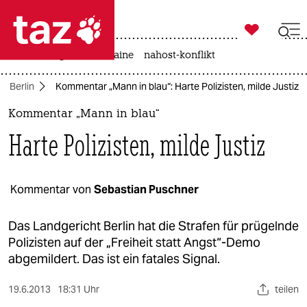

taz zahl ich
hitze
krieg in der ukraine
nahost-konflikt

taz zahl ich
Berlin
Kommentar „Mann in blau“: Harte Polizisten, milde Justiz
taz zahl ich
Kommentar „Mann in blau“
themen
Harte Polizisten, milde Justiz
politik
öko
Kommentar von
Sebastian Puschner
gesellschaft
Das Landgericht Berlin hat die Strafen für prügelnde
Polizisten auf der „Freiheit statt Angst“-Demo
kultur
abgemildert. Das ist ein fatales Signal.
sport
19.6.2013
18:31 Uhr
teilen