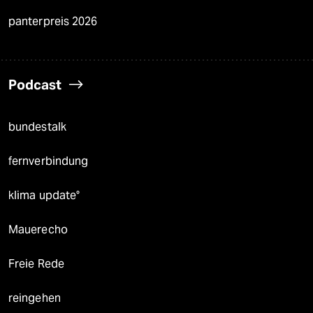
panterpreis 2026
Podcast
bundestalk
fernverbindung
klima update°
Mauerecho
Freie Rede
reingehen