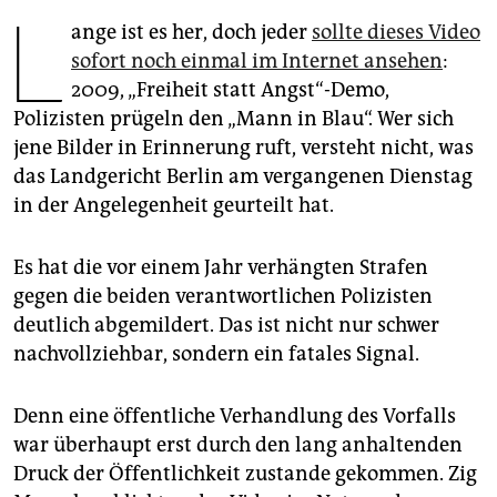
berlin
L
ange ist es her, doch jeder
sollte dieses Video
nord
sofort noch einmal im Internet ansehen
:
2009, „Freiheit statt Angst“-Demo,
wahrheit
Polizisten prügeln den „Mann in Blau“. Wer sich
jene Bilder in Erinnerung ruft, versteht nicht, was
verlag
das Landgericht Berlin am vergangenen Dienstag
verlag
in der Angelegenheit geurteilt hat.
veranstaltungen
Es hat die vor einem Jahr verhängten Strafen
shop
gegen die beiden verantwortlichen Polizisten
deutlich abgemildert. Das ist nicht nur schwer
fragen & hilfe
nachvollziehbar, sondern ein fatales Signal.
unterstützen
abo
Denn eine öffentliche Verhandlung des Vorfalls
war überhaupt erst durch den lang anhaltenden
genossenschaft
Druck der Öffentlichkeit zustande gekommen. Zig