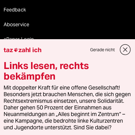
Feedback
Aboservice
ePaper Login
taz
zahl ich
Gerade nicht

Downloads für Abonnierende
Links lesen, rechts
bekämpfen
© 2026 taz Verlags und Vertriebs GmbH
Mit doppelter Kraft für eine offene Gesellschaft!
Alle Rechte vorbehalten. Bei rechtlichen Fragen oder für Genehmigungen
wenden Sie sich bitte an
lizenzen@taz.de
Besonders jetzt brauchen Menschen, die sich gegen
Rechtsextremismus einsetzen, unsere Solidarität.
Daher gehen 50 Prozent der Einnahmen aus
Feedback
Redaktionsstatut
Kommune-Richtlinien
KI-
Neuanmeldungen an „Alles beginnt im Zentrum“ –
eine Kampagne, die bedrohte linke Kulturzentren
Leitlinie
Informant
Datenschutz
Impressum
AGB
und Jugendorte unterstützt. Sind Sie dabei?