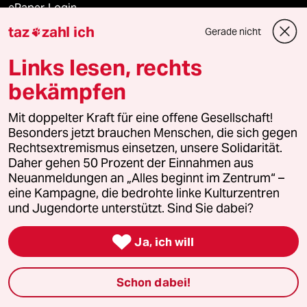
ePaper Login
taz
zahl ich
Gerade nicht

Downloads für Abonnierende
Links lesen, rechts
bekämpfen
© 2026 taz Verlags und Vertriebs GmbH
Mit doppelter Kraft für eine offene Gesellschaft!
Alle Rechte vorbehalten. Bei rechtlichen Fragen oder für Genehmigungen
wenden Sie sich bitte an
lizenzen@taz.de
Besonders jetzt brauchen Menschen, die sich gegen
Rechtsextremismus einsetzen, unsere Solidarität.
Daher gehen 50 Prozent der Einnahmen aus
Feedback
Redaktionsstatut
Kommune-Richtlinien
KI-
Neuanmeldungen an „Alles beginnt im Zentrum“ –
eine Kampagne, die bedrohte linke Kulturzentren
Leitlinie
Informant
Datenschutz
Impressum
AGB
und Jugendorte unterstützt. Sind Sie dabei?
Seitenwende
Einwilligungen widerrufen (Ads)

Ja, ich will
Schon dabei!