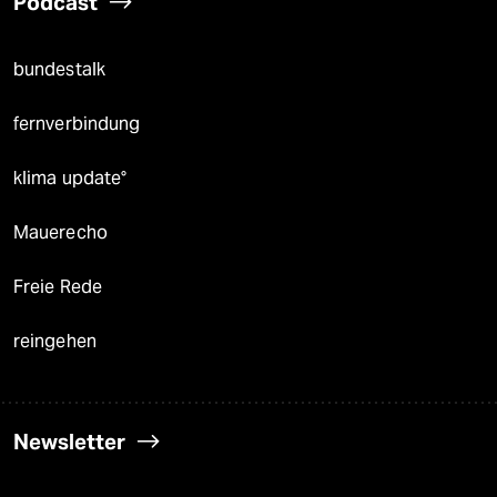
Podcast
bundestalk
fernverbindung
klima update°
Mauerecho
Freie Rede
reingehen
Newsletter