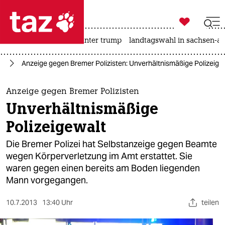

taz zahl ich
nahost-konflikt
usa unter trump
landtagswahl in sachsen-an

taz zahl ich
lt
Anzeige gegen Bremer Polizisten: Unverhältnismäßige Polizeige
taz zahl ich
themen
Anzeige gegen Bremer Polizisten
Unverhältnismäßige
politik
Polizeigewalt
öko
Die Bremer Polizei hat Selbstanzeige gegen Beamte
wegen Körperverletzung im Amt erstattet. Sie
gesellschaft
waren gegen einen bereits am Boden liegenden
Mann vorgegangen.
kultur
sport
10.7.2013
13:40 Uhr
teilen