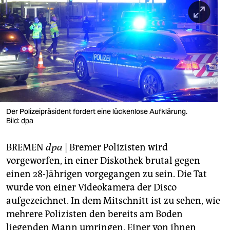
berlin
nord
wahrheit
verlag
verlag
veranstaltungen
Der Polizeipräsident fordert eine lückenlose Aufklärung.
Bild: dpa
shop
BREMEN
dpa
| Bremer Polizisten wird
fragen & hilfe
vorgeworfen, in einer Diskothek brutal gegen
unterstützen
einen 28-Jährigen vorgegangen zu sein. Die Tat
wurde von einer Videokamera der Disco
abo
aufgezeichnet. In dem Mitschnitt ist zu sehen, wie
genossenschaft
mehrere Polizisten den bereits am Boden
liegenden Mann umringen. Einer von ihnen