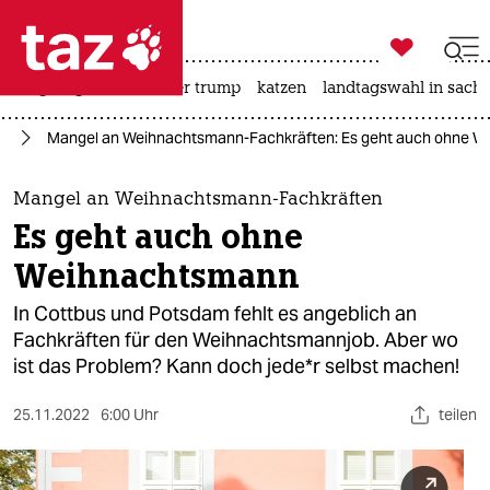

taz zahl ich
bergsteigen
usa unter trump
katzen
landtagswahl in sachs

taz zahl ich
in
Mangel an Weihnachtsmann-Fachkräften: Es geht auch ohne 
taz zahl ich
themen
Mangel an Weihnachtsmann-Fachkräften
Es geht auch ohne
politik
Weihnachtsmann
öko
In Cottbus und Potsdam fehlt es angeblich an
Fachkräften für den Weihnachtsmannjob. Aber wo
gesellschaft
ist das Problem? Kann doch je­de*r selbst machen!
kultur
25.11.2022
6:00 Uhr
teilen
sport