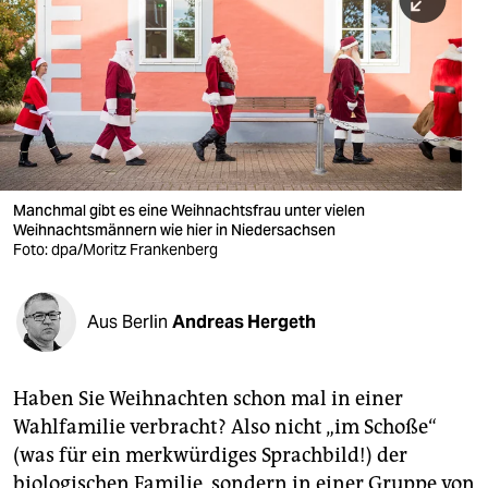
berlin
nord
wahrheit
verlag
verlag
Manchmal gibt es eine Weihnachtsfrau unter vielen
Weihnachtsmännern wie hier in Niedersachsen
veranstaltungen
Foto: dpa/Moritz Frankenberg
shop
fragen & hilfe
Aus Berlin
Andreas Hergeth
unterstützen
Haben Sie Weihnachten schon mal in einer
abo
Wahlfamilie verbracht? Also nicht „im Schoße“
genossenschaft
(was für ein merkwürdiges Sprachbild!) der
biologischen Familie, sondern in einer Gruppe von