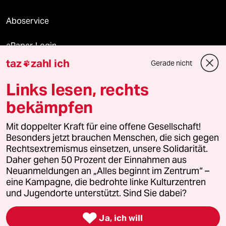
Aboservice
ePaper Login
taz
zahl ich
Gerade nicht

Downloads für Abonnierende
Links lesen, rechts
bekämpfen
© 2026 taz Verlags und Vertriebs GmbH
Mit doppelter Kraft für eine offene Gesellschaft!
Alle Rechte vorbehalten. Bei rechtlichen Fragen oder für Genehmigungen
wenden Sie sich bitte an
lizenzen@taz.de
Besonders jetzt brauchen Menschen, die sich gegen
Rechtsextremismus einsetzen, unsere Solidarität.
Daher gehen 50 Prozent der Einnahmen aus
Feedback
Redaktionsstatut
Kommune-Richtlinien
KI-
Neuanmeldungen an „Alles beginnt im Zentrum“ –
eine Kampagne, die bedrohte linke Kulturzentren
Leitlinie
Informant
Datenschutz
Impressum
AGB
und Jugendorte unterstützt. Sind Sie dabei?
Seitenwende
Einwilligungen widerrufen (Ads)

Ja, ich will