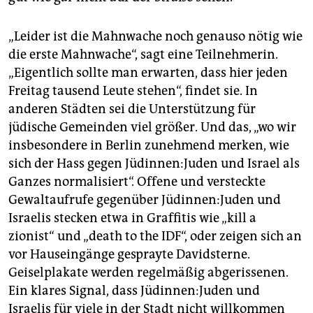
„Leider ist die Mahnwache noch genauso nötig wie
die erste Mahnwache“, sagt eine Teilnehmerin.
„Eigentlich sollte man erwarten, dass hier jeden
Freitag tausend Leute stehen“, findet sie. In
anderen Städten sei die Unterstützung für
jüdische Gemeinden viel größer. Und das, „wo wir
insbesondere in Berlin zunehmend merken, wie
sich der Hass gegen Jü­din­nen:­Ju­den und Israel als
Ganzes normalisiert“. Offene und versteckte
Gewaltaufrufe gegenüber Jü­din­nen:­Ju­den und
Israelis stecken etwa in Graffitis wie „kill a
zionist“ und „death to the IDF“, oder zeigen sich an
vor Hauseingänge gesprayte Davidsterne.
Geiselplakate werden regelmäßig abgerissenen.
Ein klares Signal, dass Jü­din­nen:­Ju­den und
Israelis für viele in der Stadt nicht willkommen