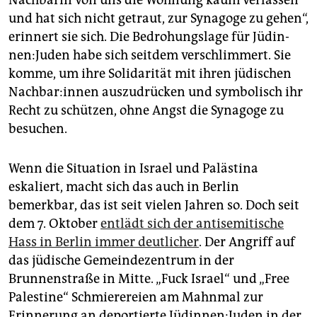
Nachbarin von uns die Wohnung kaum verlassen
und hat sich nicht getraut, zur Synagoge zu gehen“,
erinnert sie sich. Die Bedrohungslage für Jü­din­
nen:­Ju­den habe sich seitdem verschlimmert. Sie
komme, um ihre Solidarität mit ihren jüdischen
Nach­ba­r:in­nen auszudrücken und symbolisch ihr
Recht zu schützen, ohne Angst die Synagoge zu
besuchen.
Wenn die Situation in Israel und Palästina
eskaliert, macht sich das auch in Berlin
bemerkbar, das ist seit vielen Jahren so. Doch seit
dem 7. Oktober
entlädt sich der antisemitische
Hass in Berlin immer deutlicher
. Der Angriff auf
das jüdische Gemeindezentrum in der
Brunnenstraße in Mitte. „Fuck Israel“ und „Free
Palestine“ Schmierereien am Mahnmal zur
Erinnerung an deportierte Jü­din­nen:­Ju­den in der