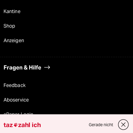
Kantine
Shop
Anzeigen
Fragen & Hilfe
Feedback
Aboservice
ePaper Login
taz
zahl ich
Gerade nicht

Downloads für Abonnierende