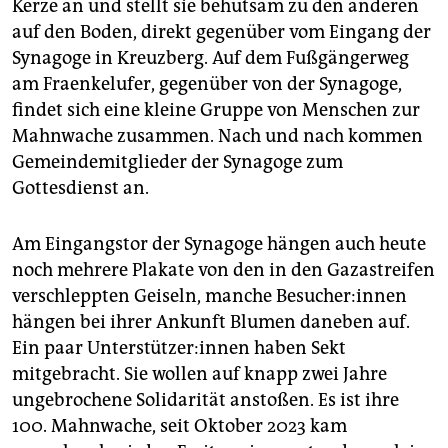
epaper login
Kerze an und stellt sie behutsam zu den anderen
auf den Boden, direkt gegenüber vom Eingang der
Synagoge in Kreuzberg. Auf dem Fußgängerweg
am Fraenkelufer, gegenüber von der Synagoge,
findet sich eine kleine Gruppe von Menschen zur
Mahnwache zusammen. Nach und nach kommen
Gemeindemitglieder der Synagoge zum
Gottesdienst an.
Am Eingangstor der Synagoge hängen auch heute
noch mehrere Plakate von den in den Gazastreifen
verschleppten Geiseln, manche Be­su­che­r:in­nen
hängen bei ihrer Ankunft Blumen daneben auf.
Ein paar Un­ter­stüt­ze­r:in­nen haben Sekt
mitgebracht. Sie wollen auf knapp zwei Jahre
ungebrochene Solidarität anstoßen. Es ist ihre
100. Mahnwache, seit Oktober 2023 kam