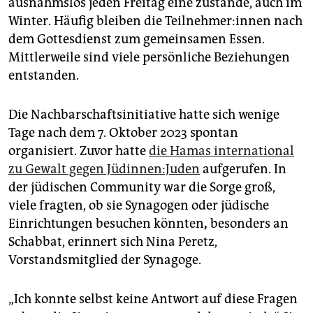
ausnahmslos jeden Freitag eine zustande, auch im
Winter. Häufig bleiben die Teil­neh­me­r:in­nen nach
dem Gottesdienst zum gemeinsamen Essen.
Mittlerweile sind viele persönliche Beziehungen
entstanden.
Die Nachbarschaftsinitiative hatte sich wenige
Tage nach dem 7. Oktober 2023 spontan
organisiert. Zuvor hatte
die Hamas international
zu Gewalt gegen Jü­din­nen:­Ju­den
aufgerufen. In
der jüdischen Community war die Sorge groß,
viele fragten, ob sie Synagogen oder jüdische
Einrichtungen besuchen könnten
,
besonders an
Schabbat, erinnert sich Nina Peretz,
Vorstandsmitglied der Synagoge.
„Ich konnte selbst keine Antwort auf diese Fragen