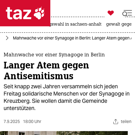

taz zahl ich
hitze
surfen
landtagswahl in sachsen-anhalt
gewalt gegen

taz zahl ich
kt
Mahnwache vor einer Synagoge in Berlin: Langer Atem gegen A
taz zahl ich
themen
Mahnwache vor einer Synagoge in Berlin
Langer Atem gegen
politik
Antisemitismus
öko
Seit knapp zwei Jahren versammeln sich jeden
Freitag solidarische Menschen vor der Synagoge in
gesellschaft
Kreuzberg. Sie wollen damit die Gemeinde
unterstützen.
kultur
sport
7.9.2025
18:00 Uhr
teilen