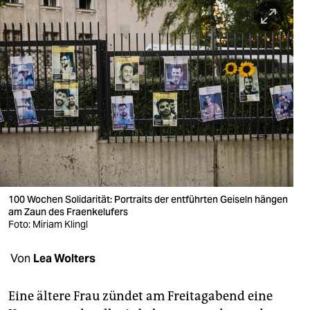
berlin
nord
wahrheit
verlag
verlag
veranstaltungen
shop
100 Wochen Solidarität: Portraits der entführten Geiseln hängen
fragen & hilfe
am Zaun des Fraenkelufers
Foto: Miriam Klingl
unterstützen
Von
Lea Wolters
abo
genossenschaft
Eine ältere Frau zündet am Freitagabend eine