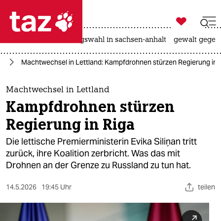

taz zahl ich
hitze
surfen
landtagswahl in sachsen-anhalt
gewalt gegen

taz zahl ich
ne
Machtwechsel in Lettland: Kampfdrohnen stürzen Regierung in 
taz zahl ich
themen
Machtwechsel in Lettland
Kampfdrohnen stürzen
politik
Regierung in Riga
öko
Die lettische Premierministerin Evika Siliņan tritt
zurück, ihre Koalition zerbricht. Was das mit
gesellschaft
Drohnen an der Grenze zu Russland zu tun hat.
kultur
14.5.2026
19:45 Uhr
teilen
sport