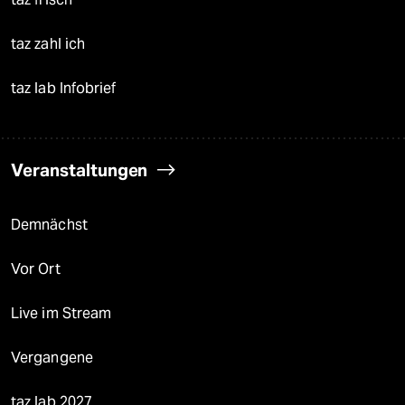
taz zahl ich
taz lab Infobrief
Veranstaltungen
Demnächst
Vor Ort
Live im Stream
Vergangene
taz lab 2027