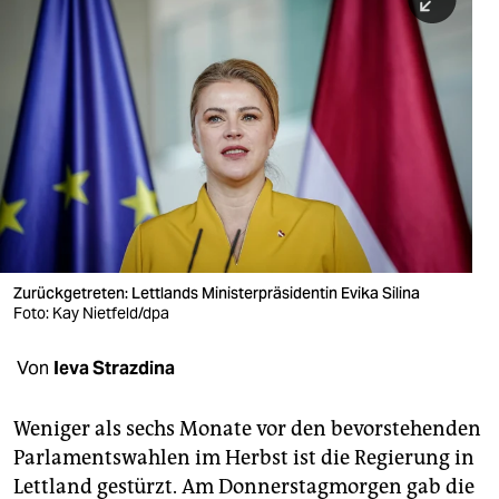
berlin
nord
wahrheit
verlag
verlag
veranstaltungen
shop
Zurückgetreten: Lettlands Ministerpräsidentin Evika Silina
Foto: Kay Nietfeld/dpa
fragen & hilfe
Von
Ieva Strazdina
unterstützen
abo
Weniger als sechs Monate vor den bevorstehenden
Parlamentswahlen im Herbst ist die Regierung in
genossenschaft
Lettland gestürzt. Am Donnerstagmorgen gab die