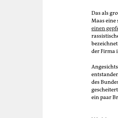
Das als gr
Maas eine 
einen gepf
rassistisc
bezeichnet
der Firma i
Angesichts
entstande
des Bundes
gescheitert
ein paar B