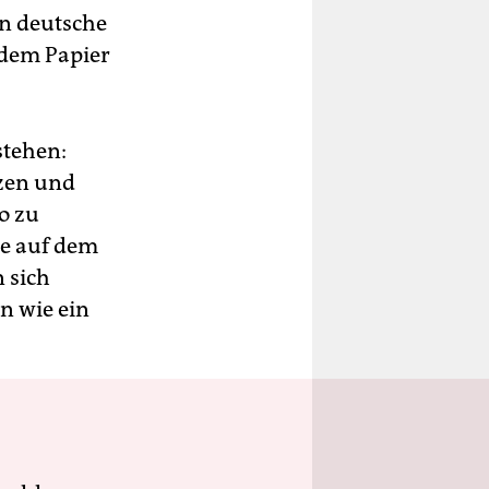
n deutsche
 dem Papier
stehen:
tzen und
o zu
se auf dem
 sich
n wie ein