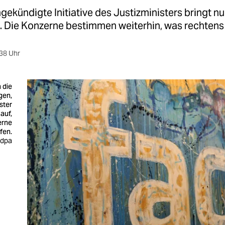
gekündigte Initiative des Justizministers bringt n
 Die Konzerne bestimmen weiterhin, was rechtens 
38 Uhr
 die
gen,
ster
auf,
erne
fen.
 dpa