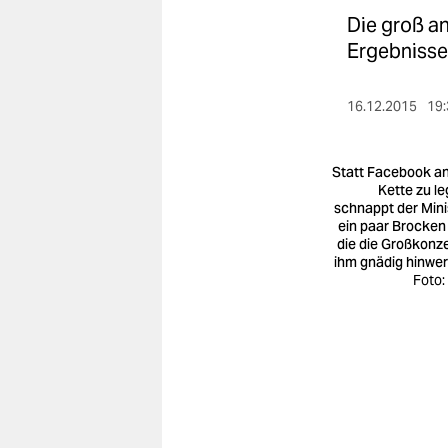
berlin
Die groß an
nord
Ergebnisse.
wahrheit
16.12.2015
19:
verlag
Statt Facebook an
verlag
Kette zu le
schnappt der Mini
veranstaltungen
ein paar Brocken 
die die Großkonz
shop
ihm gnädig hinwer
Foto:
fragen & hilfe
unterstützen
abo
genossenschaft