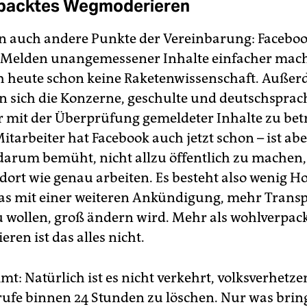
packtes Wegmoderieren
n auch andere Punkte der Vereinbarung: Facebo
 Melden unangemessener Inhalte einfacher mac
ch heute schon keine Raketenwissenschaft. Auße
en sich die Konzerne, geschulte und deutschsprac
r mit der Überprüfung gemeldeter Inhalte zu bet
tarbeiter hat Facebook auch jetzt schon – ist abe
 darum bemüht, nicht allzu öffentlich zu machen, 
ort wie genau arbeiten. Es besteht also wenig H
das mit einer weiteren Ankündigung, mehr Trans
u wollen, groß ändern wird. Mehr als wohlverpac
en ist das alles nicht.
t: Natürlich ist es nicht verkehrt, volksverhetz
ufe binnen 24 Stunden zu löschen. Nur was bring