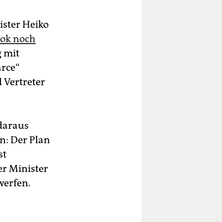
ister Heiko
ook noch
 mit
arce“
 Vertreter
 daraus
: Der Plan
st
er Minister
werfen.