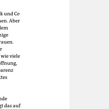
ok und Co
hen. Aber
rdem
hige
rauen.
r
wie viele
offnung,
parenz
ktes
ende
t das auf