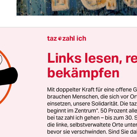
taz
zahl ich

king News: Facebook hält sich künftig an deutsche
Links lesen, r
gle und YouTube und Twitter auch. Das präsenti
tizminister Maas und Vertreter von Facebook un
bekämpfen
Berlin als
Ergebnis
von Verhandlungen gegen Ha
Mit doppelter Kraft für eine offene G
brauchen Menschen, die sich vor O
rschriften zum Thema steht: Gehasst werden dar
einsetzen, unsere Solidarität. Die ta
attformen nun
nur noch maximal 24 Stunden lang
beginnt im Zentrum“. 50 Prozent a
 dann, verpflichten sich deren Betreiber, müssen 
bei taz zahl ich gehen – bis zum 30
die linke, selbstverwaltete Orte unte
den Posts gelöscht sein. Klingt erst mal gut, ist
bevor sie verschwinden. Sind Sie da
sschen komplizierter. Der genauere Wortlaut ist: 