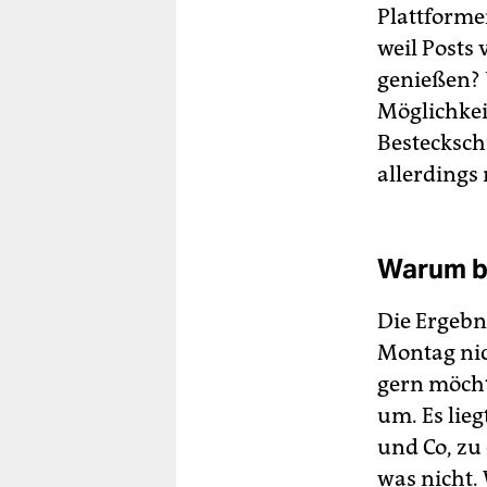
Plattforme
weil Posts
genießen? 
Möglichkei
Bestecksch
allerdings 
Warum be
Die Ergebn
Montag nic
gern möcht
um. Es lie
und Co, zu
was nicht.