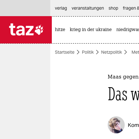
hautnavigation anspringen
hauptinhalt anspringen
footer anspringen
verlag
veranstaltungen
shop
fragen &
hitze
krieg in der ukraine
niedrigwa

taz zahl ich
taz zahl ich
Startseite
Politik
Netzpolitik
Me
themen
politik
Maas gegen 
öko
Das w
gesellschaft
kultur
Kom
sport