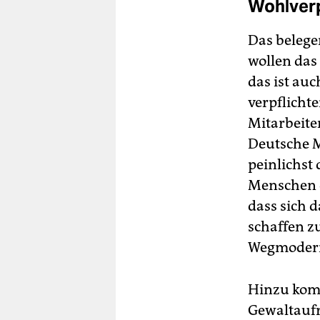
Wohlver
Das belege
wollen das
das ist au
verpflicht
Mitarbeite
Deutsche Mi
peinlichst
Menschen d
dass sich 
schaffen z
Wegmoderier
Hinzu komm
Gewaltaufr