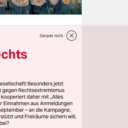
Gerade nicht
s Recht.
echts
erten
d Google am
tespeech
esellschaft! Besonders jetzt
rt gegen Rechtsextremismus
f auf
z kooperiert daher mit „Alles
.
ller Einnahmen aus Anmeldungen
die
. September – an die Kampagne,
rstützt und Freiräume sichern will,
 aber dann
bei?
Die