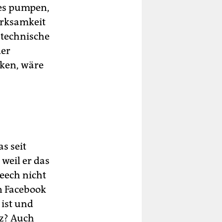
nes pumpen,
erksamkeit
 technische
der
cken, wäre
s seit
weil er das
eech nicht
n Facebook
 ist und
iz? Auch