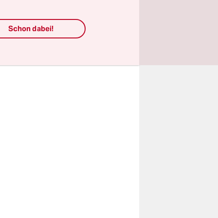
en, werden
swidrig
Schon dabei!