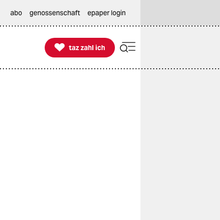
abo
genossenschaft
epaper login

taz zahl ich
taz zahl ich