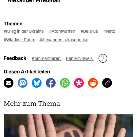
Alexander Friedman
Themen
#Krieg in der Ukraine
#Atomwaffen
#Belarus
#Nato
#Wladimir Putin
#Alexander Lukaschenko
Feedback
Kommentieren
Fehlerhinweis
Diesen Artikel teilen
Mehr zum Thema