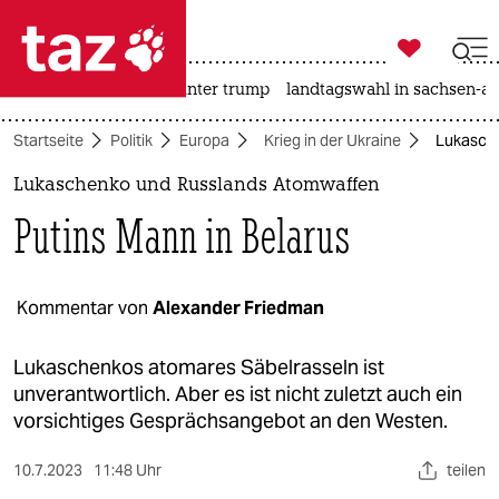

taz zahl ich
nahost-konflikt
usa unter trump
landtagswahl in sachsen-an

taz zahl ich
Startseite
Politik
Europa
Krieg in der Ukraine
Lukasche
taz zahl ich
Lukaschenko und Russlands Atomwaffen
themen
Putins Mann in Belarus
politik
öko
Kommentar von
Alexander Friedman
gesellschaft
Lukaschenkos atomares Säbelrasseln ist
unverantwortlich. Aber es ist nicht zuletzt auch ein
kultur
vorsichtiges Gesprächsangebot an den Westen.
sport
10.7.2023
11:48 Uhr
teilen