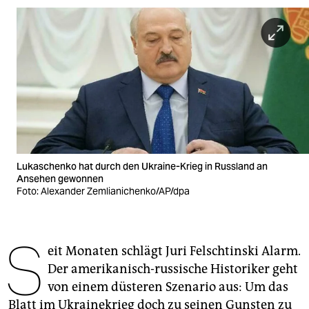
berlin
nord
wahrheit
verlag
verlag
veranstaltungen
Lukaschenko hat durch den Ukraine-Krieg in Russland an
shop
Ansehen gewonnen
Foto: Alexander Zemlianichenko/AP/dpa
fragen & hilfe
unterstützen
S
eit Monaten schlägt Juri Felschtinski Alarm.
abo
Der amerikanisch-russische Historiker geht
genossenschaft
von einem düsteren Szenario aus: Um das
Blatt im Ukrainekrieg doch zu seinen Gunsten zu