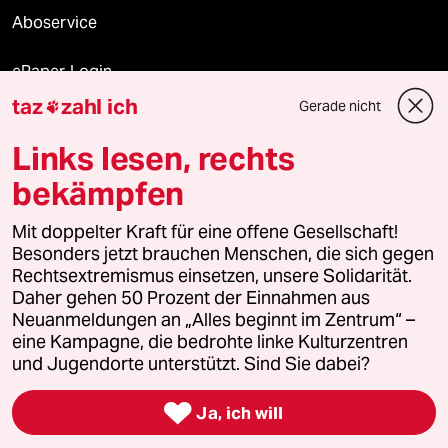
Aboservice
ePaper Login
taz
zahl ich
Gerade nicht

Downloads für Abonnierende
Links lesen, rechts
bekämpfen
© 2026 taz Verlags und Vertriebs GmbH
Mit doppelter Kraft für eine offene Gesellschaft!
Alle Rechte vorbehalten. Bei rechtlichen Fragen oder für Genehmigungen
wenden Sie sich bitte an
lizenzen@taz.de
Besonders jetzt brauchen Menschen, die sich gegen
Rechtsextremismus einsetzen, unsere Solidarität.
Daher gehen 50 Prozent der Einnahmen aus
Feedback
Redaktionsstatut
Kommune-Richtlinien
KI-
Neuanmeldungen an „Alles beginnt im Zentrum“ –
eine Kampagne, die bedrohte linke Kulturzentren
Leitlinie
Informant
Datenschutz
Impressum
AGB
und Jugendorte unterstützt. Sind Sie dabei?
Seitenwende
Einwilligungen widerrufen (Ads)

Ja, ich will