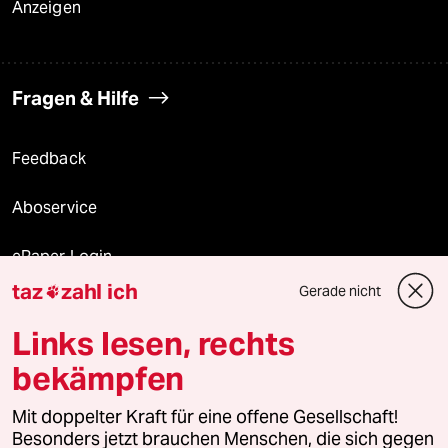
Anzeigen
Fragen & Hilfe
Feedback
Aboservice
ePaper Login
taz
zahl ich
Gerade nicht

Downloads für Abonnierende
Links lesen, rechts
bekämpfen
© 2026 taz Verlags und Vertriebs GmbH
Alle Rechte vorbehalten. Bei rechtlichen Fragen oder für Genehmigungen
Mit doppelter Kraft für eine offene Gesellschaft!
wenden Sie sich bitte an
lizenzen@taz.de
Besonders jetzt brauchen Menschen, die sich gegen