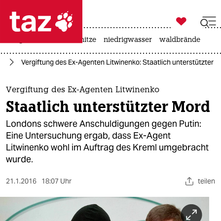

taz zahl ich
krieg in der ukraine
hitze
niedrigwasser
waldbrände

taz zahl ich
pa
Vergiftung des Ex-Agenten Litwinenko: Staatlich unterstützter 
taz zahl ich
themen
Vergiftung des Ex-Agenten Litwinenko
Staatlich unterstützter Mord
politik
Londons schwere Anschuldigungen gegen Putin:
öko
Eine Untersuchung ergab, dass Ex-Agent
Litwinenko wohl im Auftrag des Kreml umgebracht
gesellschaft
wurde.
kultur
21.1.2016
18:07 Uhr
teilen
sport