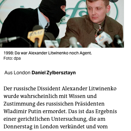
berlin
nord
wahrheit
verlag
verlag
1998: Da war Alexander Litwinenko noch Agent.
Foto: dpa
veranstaltungen
Aus London
Daniel Zylbersztayn
shop
fragen & hilfe
Der russische Dissident Alexander Litwinenko
wurde wahrscheinlich mit Wissen und
unterstützen
Zustimmung des russisichen Präsidenten
abo
Wladimir Putin ermordet. Das ist das Ergebnis
einer gerichtlichen Untersuchung, die am
genossenschaft
Donnerstag in London verkündet und vom