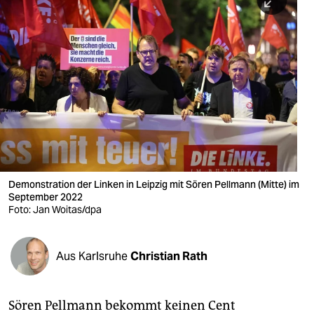
berlin
nord
wahrheit
verlag
verlag
veranstaltungen
shop
Demonstration der Linken in Leipzig mit Sören Pellmann (Mitte) im
September 2022
fragen & hilfe
Foto: Jan Woitas/dpa
unterstützen
Aus Karlsruhe
Christian Rath
abo
genossenschaft
Sören Pellmann bekommt keinen Cent