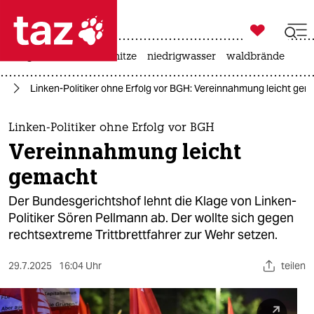

taz zahl ich
krieg in der ukraine
hitze
niedrigwasser
waldbrände

taz zahl ich
nd
Linken-Politiker ohne Erfolg vor BGH: Vereinnahmung leicht ge
taz zahl ich
themen
Linken-Politiker ohne Erfolg vor BGH
Vereinnahmung leicht
politik
gemacht
öko
Der Bundesgerichtshof lehnt die Klage von Linken-
Politiker Sören Pellmann ab. Der wollte sich gegen
gesellschaft
rechtsextreme Trittbrettfahrer zur Wehr setzen.
kultur
29.7.2025
16:04 Uhr
teilen
sport