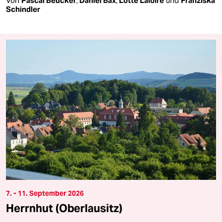
Von
Pascal Beucker
,
Daniel Bax
,
Lotte Laloire
und
Franziska
Schindler
7. - 11. September 2026
Herrnhut (Oberlausitz)