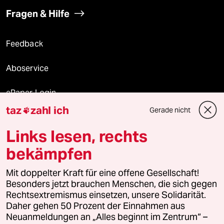
Fragen & Hilfe
Feedback
Aboservice
ePaper Login
taz
zahl ich
Gerade nicht

Downloads für Abonnierende
Links lesen, rechts
bekämpfen
© 2026 taz Verlags und Vertriebs GmbH
Alle Rechte vorbehalten. Bei rechtlichen Fragen oder für Genehmigungen
Mit doppelter Kraft für eine offene Gesellschaft!
wenden Sie sich bitte an
lizenzen@taz.de
Besonders jetzt brauchen Menschen, die sich gegen
Rechtsextremismus einsetzen, unsere Solidarität.
Daher gehen 50 Prozent der Einnahmen aus
Feedback
Redaktionsstatut
Kommune-Richtlinien
KI-
Neuanmeldungen an „Alles beginnt im Zentrum“ –