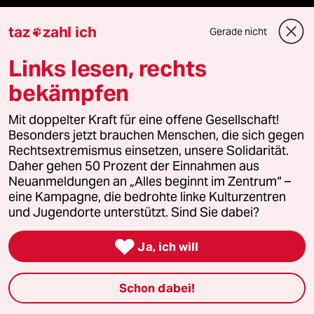
taz
zahl ich
Gerade nicht

Verlag
Links lesen, rechts
bekämpfen
Aktuelles
Mit doppelter Kraft für eine offene Gesellschaft!
Hausblog
Besonders jetzt brauchen Menschen, die sich gegen
Rechtsextremismus einsetzen, unsere Solidarität.
Die Seitenwende
Daher gehen 50 Prozent der Einnahmen aus
Neuanmeldungen an „Alles beginnt im Zentrum“ –
Stellen
eine Kampagne, die bedrohte linke Kulturzentren
und Jugendorte unterstützt. Sind Sie dabei?
Presse

Ja, ich will
Schon dabei!
Unterstützen