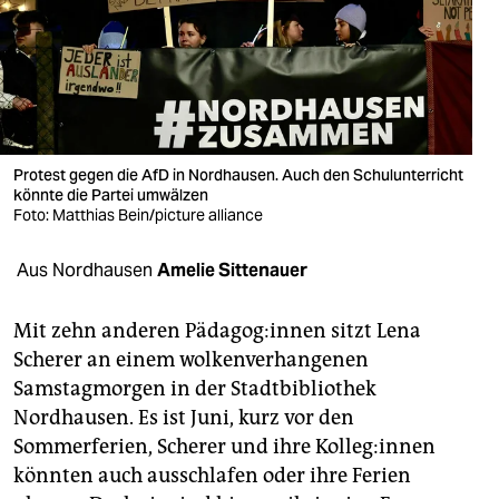
berlin
nord
wahrheit
verlag
Protest gegen die AfD in Nordhausen. Auch den Schulunterricht
verlag
könnte die Partei umwälzen
Foto: Matthias Bein/picture alliance
veranstaltungen
Aus Nordhausen
Amelie Sittenauer
shop
fragen & hilfe
Mit zehn anderen Päd­ago­g:in­nen sitzt Lena
Scherer an einem wolkenverhangenen
unterstützen
Samstagmorgen in der Stadtbibliothek
abo
Nordhausen. Es ist Juni, kurz vor den
Sommerferien, Scherer und ihre Kol­le­g:in­nen
genossenschaft
könnten auch ausschlafen oder ihre Ferien