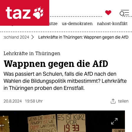

taz zahl ich
krieg in der ukraine
hitze
us-demokraten
nahost-konflikt

taz zahl ich
eutschland 2024
Lehrkräfte in Thüringen: Wappnen gegen die AfD
taz zahl ich
themen
Lehrkräfte in Thüringen
Wappnen gegen die AfD
politik
Was passiert an Schulen, falls die AfD nach den
öko
Wahlen die Bildungspolitik mitbestimmt? Lehrkräfte
in Thüringen proben den Ernstfall.
gesellschaft
20.8.2024
19:58 Uhr
teilen
kultur
sport