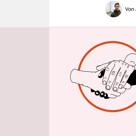
epaper login
Von
„Keine Frei
Grenzen v
70 Mensche
Solidarität
Veranstalt
gegen den 
Erdogans.
Nazli Ilic
Demonstran
inhaftiert
harten Dur