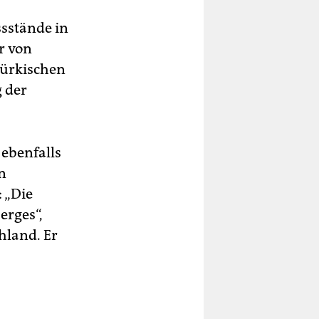
ssstände in
r von
türkischen
g der
ebenfalls
n
 „Die
erges“,
hland. Er