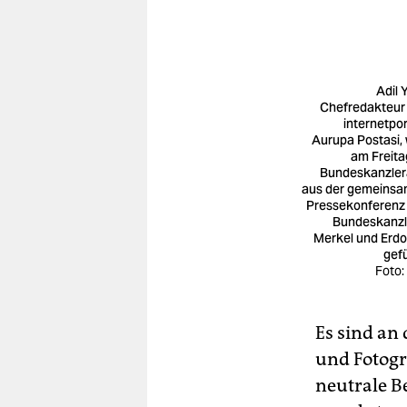
Adil Y
Chefredakteur
internetpor
Aurupa Postasi, 
am Freita
Bundeskanzle
aus der gemeins
Pressekonferenz
Bundeskanzl
Merkel und Erd
gefü
Foto:
Es sind an
und Fotogra
neutrale Be