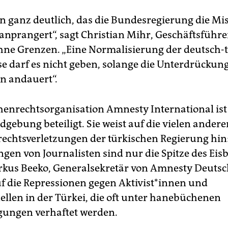
rn ganz deutlich, das die Bundesregierung die Mi
 anprangert“, sagt Christian Mihr, Geschäftsführe
hne Grenzen. „Eine Normalisierung der deutsch-
se darf es nicht geben, solange die Unterdrückun
en andauert“.
enrechtsorganisation Amnesty International ist 
gebung beteiligt. Sie weist auf die vielen andere
chtsverletzungen der türkischen Regierung hin:
gen von Journalisten sind nur die Spitze des Eisb
rkus Beeko, Generalsekretär von Amnesty Deutsc
uf die Repressionen gegen Aktivist*innen und
ellen in der Türkei, die oft unter hanebüchenen
ungen verhaftet werden.