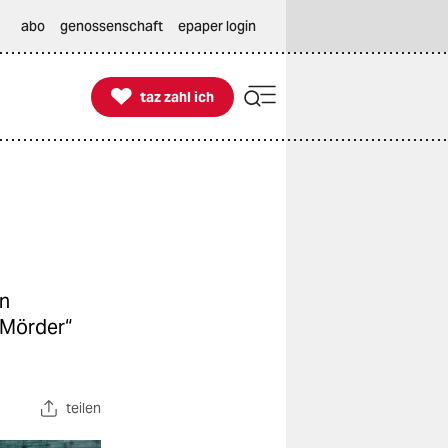
abo
genossenschaft
epaper login

taz zahl ich
taz zahl ich
en
 Mörder“
teilen