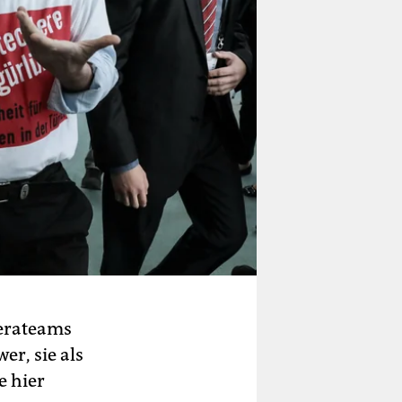
merateams
er, sie als
e hier