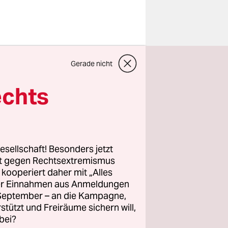
r ohne
Gerade nicht
gen rund
er
echts
en. Die
aktionen
Tayyip
esellschaft! Besonders jetzt
rt gegen Rechtsextremismus
z kooperiert daher mit „Alles
ldern der
ller Einnahmen aus Anmeldungen
r über 100
. September – an die Kampagne,
 Erdogans
rstützt und Freiräume sichern will,
bei?
er