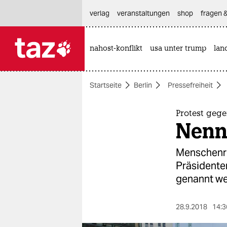
hautnavigation anspringen
hauptinhalt anspringen
footer anspringen
verlag
veranstaltungen
shop
fragen &
nahost-konflikt
usa unter trump
lan

taz zahl ich
taz zahl ich
Startseite
Berlin
Pressefreiheit
themen
politik
Protest geg
Nennt
öko
Menschenre
gesellschaft
Präsidente
genannt we
kultur
sport
28.9.2018
14:3