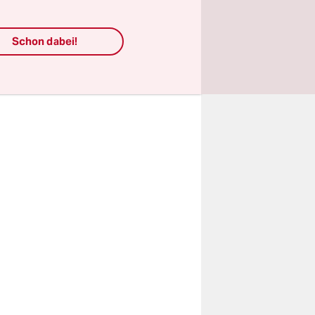
 gibt
für
Schon dabei!
hen.