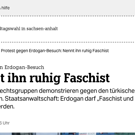
 hilfe
dtagswahl in sachsen-anhalt
Protest gegen Erdogan-Besuch: Nennt ihn ruhig Faschist
en Erdogan-Besuch
 ihn ruhig Faschist
chtsgruppen demonstrieren gegen den türkisch
n. Staatsanwaltschaft: Erdogan darf „Faschist und
rden.
6 Uhr