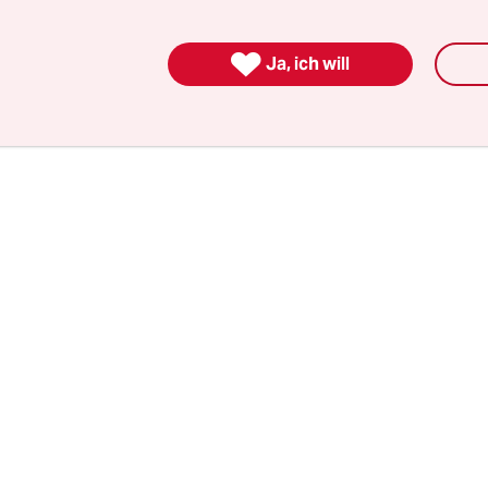
alismus in der Türkei weitgehend abgeschafft. Es
 unabhängige Medien, die Arbeitsbedingungen 

Ja, ich will
innen sind miserabel. Viele mussten ins Exil flie