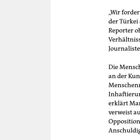
„Wir forde
der Türkei
Reporter o
Verhältnis
Journalist
Die Mensch
an der Kund
Menschenre
Inhaftierun
erklärt Ma
verweist a
Opposition
Anschuldig