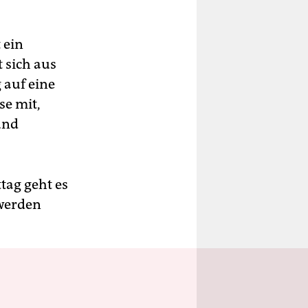
 ein
 sich aus
 auf eine
se mit,
und
tag geht es
 werden