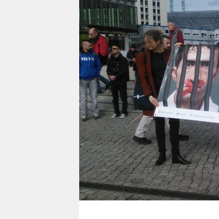
berlin
nord
wahrheit
verlag
verlag
veranstaltungen
shop
fragen & hilfe
unterstützen
abo
genossenschaft