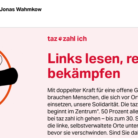
Jonas Wahmkow
heit ohne Pressefreiheit!“ Auf einer von Reporte
taz
zahl ich

eranstalteten Kundgebung setzen am Freitagmor
n vor dem Berliner Hauptbahnhof ein Zeichen d
Links lesen, r
 mit den in der Türkei inhaftierten Journalist*inn
bekämpfen
ung bildet den Auftakt zu einer Reihe von Protest
Staatsbesuch des Türkischen Präsidenten Recep 
Mit doppelter Kraft für eine offene G
brauchen Menschen, die sich vor O
einsetzen, unsere Solidarität. Die ta
ak, Mümtazer Türköne, Ahmet Altan – auf den Schi
beginnt im Zentrum“. 50 Prozent a
t*innen sind nur einige Namen und Porträts de
bei taz zahl ich gehen – bis zum 30
en Journalist*innen in der Türkei zu sehen. Nach
die linke, selbstverwaltete Orte unte
bevor sie verschwinden. Sind Sie da
chgreifen infolge des Putschversuches 2016 ist d