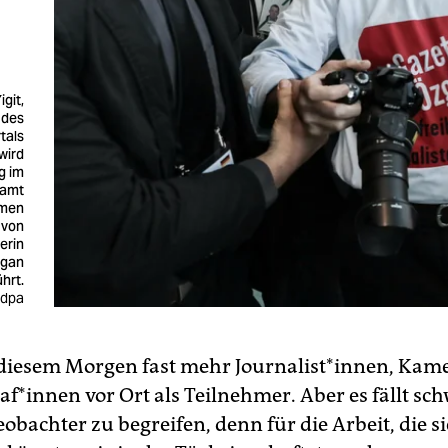
igit,
 des
tals
wird
g im
ramt
amen
 von
erin
ogan
hrt.
 dpa
 diesem Morgen fast mehr Journalist*innen, Ka
f*innen vor Ort als Teilnehmer. Aber es fällt schw
obachter zu begreifen, denn für die Arbeit, die si