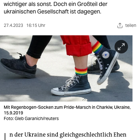
berlin
wichtiger als sonst. Doch ein Großteil der
ukrainischen Gesellschaft ist dagegen.
nord
27.4.2023
16:15 Uhr
teilen
wahrheit
verlag
verlag
veranstaltungen
shop
fragen & hilfe
unterstützen
Mit Regenbogen-Socken zum Pride-Marsch in Charkiw, Ukraine,
15.9.2019
abo
Foto: Gleb Garanich/reuters
genossenschaft
n der Ukraine sind gleichgeschlechtlich Ehen