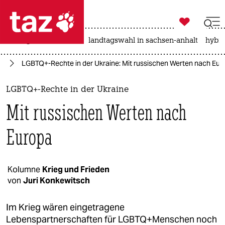

taz zahl ich
niedrigwasser
rente
landtagswahl in sachsen-anhalt
hybri

taz zahl ich
ne
LGBTQ+-Rechte in der Ukraine: Mit russischen Werten nach Eur
taz zahl ich
themen
LGBTQ+-Rechte in der Ukraine
Mit russischen Werten nach
politik
Europa
öko
gesellschaft
Kolumne
Krieg und Frieden
kultur
von
Juri Konkewitsch
sport
Im Krieg wären eingetragene
Lebenspartnerschaften für LGBTQ+Menschen noch