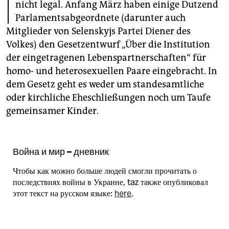
I
epaper login
nicht legal. Anfang März haben einige Dutzend
Parlamentsabgeordnete (darunter auch
Mitglieder von Selenskyjs Partei Diener des
Volkes) den Gesetzentwurf „Über die Institution
der eingetragenen Lebenspartnerschaften“ für
homo- und heterosexuellen Paare eingebracht. In
dem Gesetz geht es weder um standesamtliche
oder kirchliche Eheschließungen noch um Taufe
gemeinsamer Kinder.
Война и мир – дневник
Чтобы как можно больше людей смогли прочитать о
последствиях войны в Украине, taz также опубликовал
этот текст на русском языке:
here
.