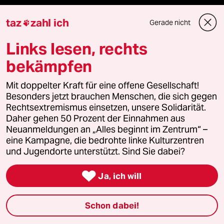
Aboservice
taz
zahl ich
Gerade nicht

ePaper Login
Links lesen, rechts
bekämpfen
Downloads für Abonnierende
Mit doppelter Kraft für eine offene Gesellschaft!
Besonders jetzt brauchen Menschen, die sich gegen
Rechtsextremismus einsetzen, unsere Solidarität.
© 2026 taz Verlags und Vertriebs GmbH
Daher gehen 50 Prozent der Einnahmen aus
Alle Rechte vorbehalten. Bei rechtlichen Fragen oder für Genehmigungen
wenden Sie sich bitte an
lizenzen@taz.de
Neuanmeldungen an „Alles beginnt im Zentrum“ –
eine Kampagne, die bedrohte linke Kulturzentren
und Jugendorte unterstützt. Sind Sie dabei?
Feedback
Redaktionsstatut
Kommune-Richtlinien
KI-

Ja, ich will
Leitlinie
Informant
Datenschutz
Impressum
AGB
Schon dabei!
Seitenwende
Einwilligungen widerrufen (Ads)