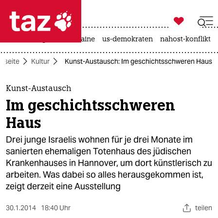

taz zahl ich
hitze
krieg in der ukraine
us-demokraten
nahost-konflikt

taz zahl ich
rtseite
Kultur
Kunst-Austausch: Im geschichtsschweren Haus
taz zahl ich
themen
Kunst-Austausch
Im geschichtsschweren
politik
Haus
öko
Drei junge Israelis wohnen für je drei Monate im
sanierten ehemaligen Totenhaus des jüdischen
gesellschaft
Krankenhauses in Hannover, um dort künstlerisch zu
arbeiten. Was dabei so alles herausgekommen ist,
kultur
zeigt derzeit eine Ausstellung
sport
30.1.2014
18:40 Uhr
teilen