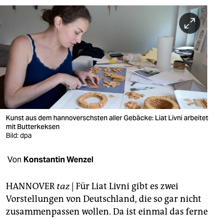
berlin
nord
wahrheit
verlag
verlag
veranstaltungen
Kunst aus dem hannoverschsten aller Gebäcke: Liat Livni arbeitet
shop
mit Butterkeksen
Bild: dpa
fragen & hilfe
Von
Konstantin Wenzel
unterstützen
abo
HANNOVER
taz
| Für Liat Livni gibt es zwei
Vorstellungen von Deutschland, die so gar nicht
genossenschaft
zusammenpassen wollen. Da ist einmal das ferne