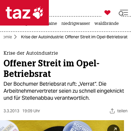

taz zahl ich
hitze
krieg in der ukraine
niedrigwasser
waldbrände

taz zahl ich
onomie
Krise der Autoindustrie: Offener Streit im Opel-Betriebsrat
taz zahl ich
themen
Krise der Autoindustrie
Offener Streit im Opel-
politik
Betriebsrat
öko
Der Bochumer Betriebsrat ruft: „Verrat“. Die
Arbeitnehmervertreter seien zu schnell eingeknickt
gesellschaft
und für Stellenabbau verantwortlich.
kultur
3.3.2013
19:09 Uhr
teilen
sport