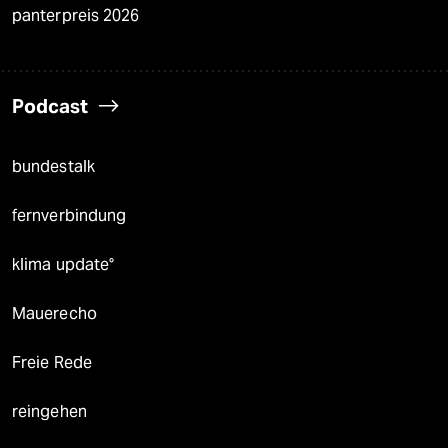
panterpreis 2026
Podcast
bundestalk
fernverbindung
klima update°
Mauerecho
Freie Rede
reingehen