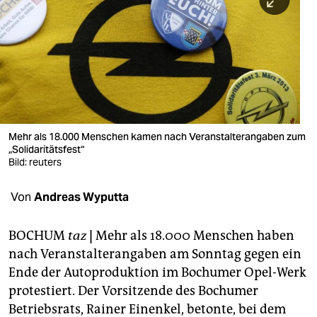
berlin
nord
wahrheit
verlag
verlag
Mehr als 18.000 Menschen kamen nach Veranstalterangaben zum
„Solidaritätsfest“
veranstaltungen
Bild: reuters
shop
Von
Andreas Wyputta
fragen & hilfe
unterstützen
BOCHUM
taz
|
Mehr als 18.000 Menschen haben
nach Veranstalterangaben am Sonntag gegen ein
abo
Ende der Autoproduktion im Bochumer Opel-Werk
protestiert. Der Vorsitzende des Bochumer
genossenschaft
Betriebsrats, Rainer Einenkel, betonte, bei dem