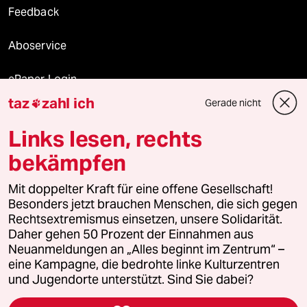
Feedback
Aboservice
ePaper Login
taz
zahl ich
Gerade nicht

Downloads für Abonnierende
Links lesen, rechts
bekämpfen
© 2026 taz Verlags und Vertriebs GmbH
Alle Rechte vorbehalten. Bei rechtlichen Fragen oder für Genehmigungen
Mit doppelter Kraft für eine offene Gesellschaft!
wenden Sie sich bitte an
lizenzen@taz.de
Besonders jetzt brauchen Menschen, die sich gegen
Rechtsextremismus einsetzen, unsere Solidarität.
Daher gehen 50 Prozent der Einnahmen aus
Feedback
Redaktionsstatut
Kommune-Richtlinien
KI-
Neuanmeldungen an „Alles beginnt im Zentrum“ –
eine Kampagne, die bedrohte linke Kulturzentren
Leitlinie
Informant
Datenschutz
Impressum
AGB
und Jugendorte unterstützt. Sind Sie dabei?