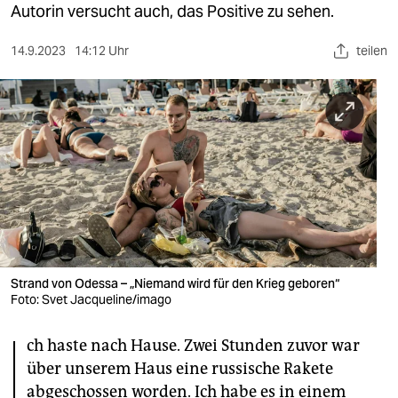
berlin
Autorin versucht auch, das Positive zu sehen.
nord
14.9.2023
14:12 Uhr
teilen
wahrheit
verlag
verlag
veranstaltungen
shop
fragen & hilfe
Strand von Odessa – „Niemand wird für den Krieg geboren“
unterstützen
Foto: Svet Jacqueline/imago
I
abo
ch haste nach Hause. Zwei Stunden zuvor war
genossenschaft
über unserem Haus eine russische Rakete
abgeschossen worden. Ich habe es in einem