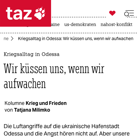

taz zahl ich
hitze
krieg in der ukraine
us-demokraten
nahost-konflikt

taz zahl ich
raine
Kriegsalltag in Odessa: Wir küssen uns, wenn wir aufwachen
taz zahl ich
themen
Kriegsalltag in Odessa
Wir küssen uns, wenn wir
politik
aufwachen
öko
gesellschaft
Kolumne
Krieg und Frieden
kultur
von
Tatjana Milimko
sport
Die Luftangriffe auf die ukrainische Hafenstadt
Odessa und die Angst hören nicht auf. Aber unsere