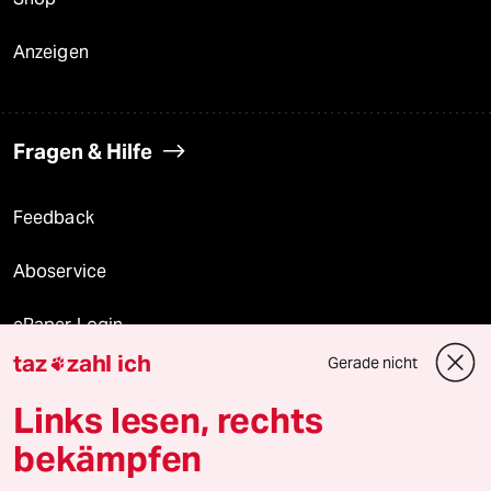
Anzeigen
Fragen & Hilfe
Feedback
Aboservice
ePaper Login
taz
zahl ich
Gerade nicht

Downloads für Abonnierende
Links lesen, rechts
bekämpfen
© 2026 taz Verlags und Vertriebs GmbH