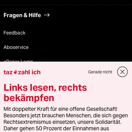
Fragen & Hilfe
Feedback
Aboservice
ePaper Login
taz
zahl ich
Gerade nicht

Downloads für Abonnierende
Links lesen, rechts
bekämpfen
© 2026 taz Verlags und Vertriebs GmbH
Mit doppelter Kraft für eine offene Gesellschaft!
Alle Rechte vorbehalten. Bei rechtlichen Fragen oder für Genehmigungen
wenden Sie sich bitte an
lizenzen@taz.de
Besonders jetzt brauchen Menschen, die sich gegen
Rechtsextremismus einsetzen, unsere Solidarität.
Daher gehen 50 Prozent der Einnahmen aus
Feedback
Redaktionsstatut
Kommune-Richtlinien
KI-