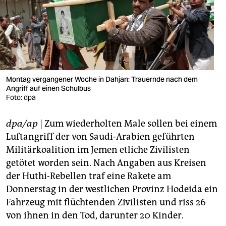
berlin
nord
wahrheit
verlag
Montag vergangener Woche in Dahjan: Trauernde nach dem
Angriff auf einen Schulbus
verlag
Foto: dpa
veranstaltungen
dpa/ap
| Zum wiederholten Male sollen bei einem
shop
Luftangriff der von Saudi-Arabien geführten
fragen & hilfe
Militärkoalition im Jemen etliche Zivilisten
getötet worden sein. Nach Angaben aus Kreisen
unterstützen
der Huthi-Rebellen traf eine Rakete am
Donnerstag in der westlichen Provinz Hodeida ein
abo
Fahrzeug mit flüchtenden Zivilisten und riss 26
genossenschaft
von ihnen in den Tod, darunter 20 Kinder.