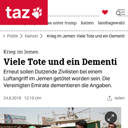

taz zahl ich
hitze
bergsteigen
usa unter trump
katzen
landtagswahl i

taz zahl ich
e
Politik
Nahost
Krieg im Jemen: Viele Tote und ein Dementi
taz zahl ich
themen
Krieg im Jemen
Viele Tote und ein Dementi
politik
Erneut sollen Dutzende Zivilisten bei einem
öko
Luftangriff im Jemen getötet worden sein. Die
Vereinigten Emirate dementieren die Angaben.
gesellschaft
24.8.2018
12:19 Uhr
teilen
kultur
sport