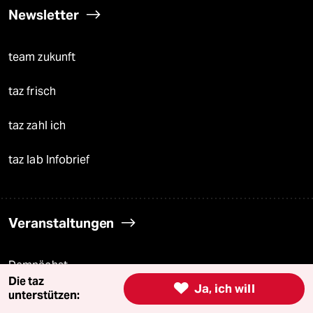
Newsletter
team zukunft
taz frisch
taz zahl ich
taz lab Infobrief
Veranstaltungen
Demnächst
Die taz

Ja, ich will
unterstützen:
Vor Ort