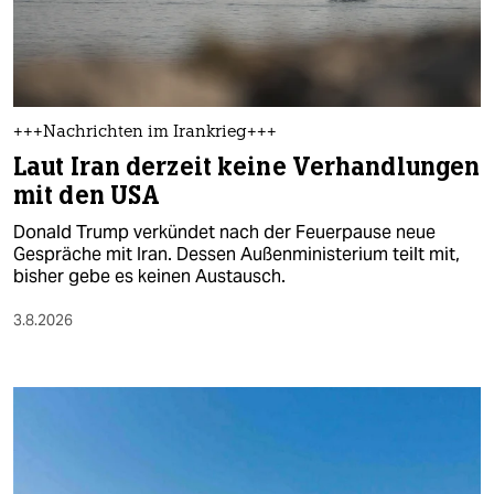
berlin
nord
wahrheit
+++Nachrichten im Irankrieg+++
verlag
Laut Iran derzeit keine Verhandlungen
mit den USA
verlag
Donald Trump verkündet nach der Feuerpause neue
veranstaltungen
Gespräche mit Iran. Dessen Außenministerium teilt mit,
bisher gebe es keinen Austausch.
shop
3.8.2026
fragen & hilfe
unterstützen
abo
genossenschaft