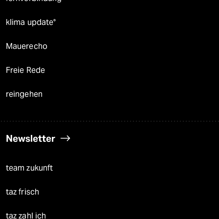
klima update°
Mauerecho
Freie Rede
reingehen
Newsletter
team zukunft
taz frisch
taz zahl ich