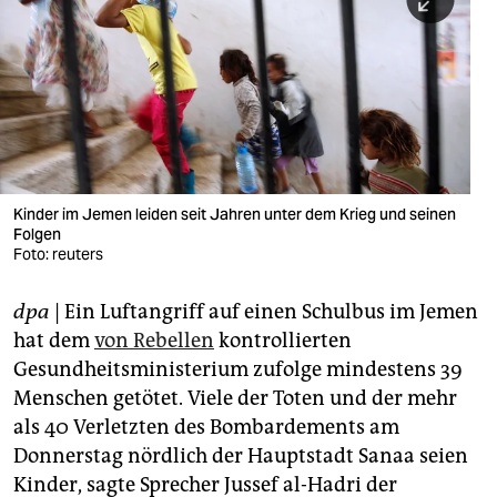
berlin
nord
wahrheit
verlag
verlag
Kinder im Jemen leiden seit Jahren unter dem Krieg und seinen
Folgen
veranstaltungen
Foto: reuters
shop
dpa
| Ein Luftangriff auf einen Schulbus im Jemen
fragen & hilfe
hat dem
von Rebellen
kontrollierten
unterstützen
Gesundheitsministerium zufolge mindestens 39
Menschen getötet. Viele der Toten und der mehr
abo
als 40 Verletzten des Bombardements am
Donnerstag nördlich der Hauptstadt Sanaa seien
genossenschaft
Kinder, sagte Sprecher Jussef al-Hadri der