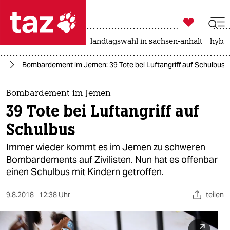

taz zahl ich
niedrigwasser
rente
landtagswahl in sachsen-anhalt
hybri

taz zahl ich
an
Bombardement im Jemen: 39 Tote bei Luftangriff auf Schulbus
taz zahl ich
themen
Bombardement im Jemen
39 Tote bei Luftangriff auf
politik
Schulbus
öko
Immer wieder kommt es im Jemen zu schweren
Bombardements auf Zivilisten. Nun hat es offenbar
gesellschaft
einen Schulbus mit Kindern getroffen.
kultur
9.8.2018
12:38 Uhr
teilen
sport