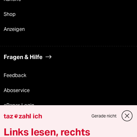
Shop
Anzeigen
Fragen & Hilfe
Feedback
Aboservice
ePaper Login
taz
zahl ich
Gerade nicht

Downloads für Abonnierende
Links lesen, rechts