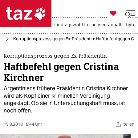

taz zahl ich
niedrigwasser
rente
landtagswahl in sachsen-anhalt
hybri

taz zahl ich
on
Korruptionsprozess gegen Ex-Präsidentin: Haftbefehl gegen Cris
taz zahl ich
themen
Korruptionsprozess gegen Ex-Präsidentin
Haftbefehl gegen Cristina
politik
Kirchner
öko
Argentiniens frühere Präsidentin Cristina Kirchner
wird als Kopf einer kriminellen Vereinigung
gesellschaft
angeklagt. Ob sie in Untersuchungshaft muss, ist
noch offen.
kultur
sport
19.9.2018
8:44 Uhr
teilen