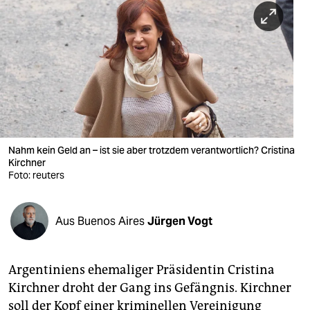
berlin
nord
wahrheit
verlag
verlag
veranstaltungen
Nahm kein Geld an – ist sie aber trotzdem verantwortlich? Cristina
Kirchner
shop
Foto: reuters
fragen & hilfe
Aus Buenos Aires
Jürgen Vogt
unterstützen
abo
Argentiniens ehemaliger Präsidentin Cristina
genossenschaft
Kirchner droht der Gang ins Gefängnis. Kirchner
soll der Kopf einer kriminellen Vereinigung