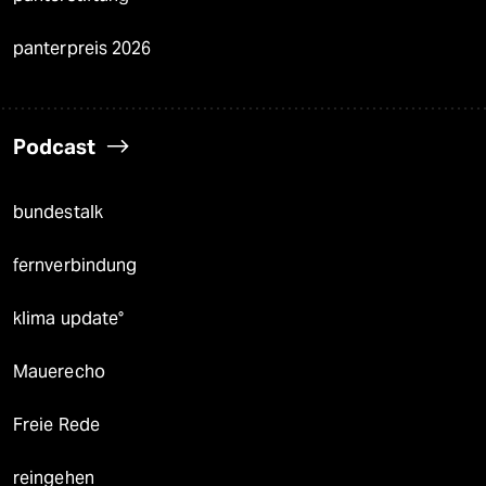
panterpreis 2026
Podcast
bundestalk
fernverbindung
klima update°
Mauerecho
Freie Rede
reingehen