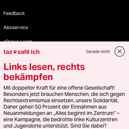
Feedback
Aboservice
ePaper Login
taz
zahl ich
Gerade nicht

Downloads für Abonnierende
Links lesen, rechts
bekämpfen
© 2026 taz Verlags und Vertriebs GmbH
Mit doppelter Kraft für eine offene Gesellschaft!
Alle Rechte vorbehalten. Bei rechtlichen Fragen oder für Genehmigungen
wenden Sie sich bitte an
lizenzen@taz.de
Besonders jetzt brauchen Menschen, die sich gegen
Rechtsextremismus einsetzen, unsere Solidarität.
Daher gehen 50 Prozent der Einnahmen aus
Feedback
Redaktionsstatut
Kommune-Richtlinien
KI-
Neuanmeldungen an „Alles beginnt im Zentrum“ –
eine Kampagne, die bedrohte linke Kulturzentren
Leitlinie
Informant
Datenschutz
Impressum
AGB
und Jugendorte unterstützt. Sind Sie dabei?