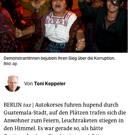
berlin
nord
wahrheit
verlag
verlag
DemonstrantInnen bejubeln ihren Sieg über die Korruption.
Bild: ap
veranstaltungen
shop
Von
Toni Keppeler
fragen & hilfe
unterstützen
BERLIN
taz
| Autokorsos fuhren hupend durch
Guatemala-Stadt, auf den Plätzen trafen sich die
abo
Anwohner zum Feiern, Leuchtraketen stiegen in
genossenschaft
den Himmel. Es war gerade so, als hätte