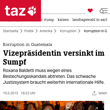

taz zahl ich
bergsteigen
usa unter trump
katzen
landtagswahl in sachs

taz zahl ich
Startseite
Politik
Amerika
Korruption
Korruption in Gu
taz zahl ich
themen
Korruption in Guatemala
Vizepräsidentin versinkt im
politik
Sumpf
öko
Roxana Baldetti muss wegen eines
Bestechungsskandals abtreten. Das schwache
gesellschaft
Justizsystem braucht weiterhin internationale Hilfe.
kultur
10.5.2015
18:22 Uhr
teilen
sport