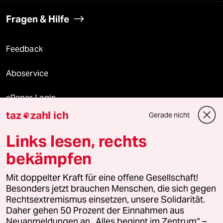
Fragen & Hilfe
Feedback
Aboservice
ePaper Login
taz
zahl ich
Gerade nicht

Downloads für Abonnierende
Links lesen, rechts
bekämpfen
© 2026 taz Verlags und Vertriebs GmbH
Alle Rechte vorbehalten. Bei rechtlichen Fragen oder für Genehmigungen
Mit doppelter Kraft für eine offene Gesellschaft!
wenden Sie sich bitte an
lizenzen@taz.de
Besonders jetzt brauchen Menschen, die sich gegen
Rechtsextremismus einsetzen, unsere Solidarität.
Daher gehen 50 Prozent der Einnahmen aus
Feedback
Redaktionsstatut
Kommune-Richtlinien
KI-
Neuanmeldungen an „Alles beginnt im Zentrum“ –