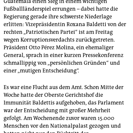
Guatemala einen Sieg in einem wichtigen
epaper login
Fußballländerspiel errungen – dabei hatte die
Regierung gerade ihre schwerste Niederlage
erlitten: Vizepräsidentin Roxana Baldetti von der
rechten „Patriotischen Partei“ ist am Freitag
wegen Korruptionsverdachts zurückgetreten.
Präsident Otto Pérez Molina, ein ehemaliger
General, sprach in einer kurzen Pressekonferenz
schmallippig von „persönlichen Gründen“ und
einer „mutigen Entscheidung“.
Es war eine Flucht aus dem Amt. Schon Mitte der
Woche hatte der Oberste Gerichtshof die
Immunität Baldettis aufgehoben, das Parlament
war der Entscheidung mit großer Mehrheit
gefolgt. Am Wochenende zuvor waren 15.000
Menschen vor den Nationalpalast gezogen und