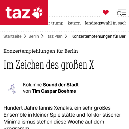

taz zahl ich
bergsteigen
usa unter trump
katzen
landtagswahl in sachs

taz zahl ich
Startseite
Berlin
taz Plan
Konzertempfehlungen für Berlin
taz zahl ich
themen
Konzertempfehlungen für Berlin
Im Zeichen des großen X
politik
öko
Kolumne
Sound der Stadt
gesellschaft
von
Tim Caspar Boehme
kultur
Hundert Jahre Iannis Xenakis, ein sehr großes
Ensemble in kleiner Spielstätte und folkloristischer
sport
Minimalismus stehen diese Woche auf dem
Programm.