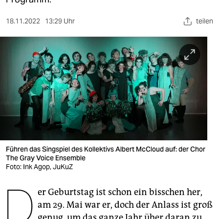
berlin
nord
18.11.2022
13:29 Uhr
teilen
wahrheit
verlag
verlag
veranstaltungen
shop
fragen & hilfe
Führen das Singspiel des Kollektivs Albert McCloud auf: der Chor
The Gray Voice Ensemble
unterstützen
Foto: Ink Agop, JuKuZ
D
abo
er Geburtstag ist schon ein bisschen her,
genossenschaft
am 29. Mai war er, doch der Anlass ist groß
genug, um das ganze Jahr über daran zu