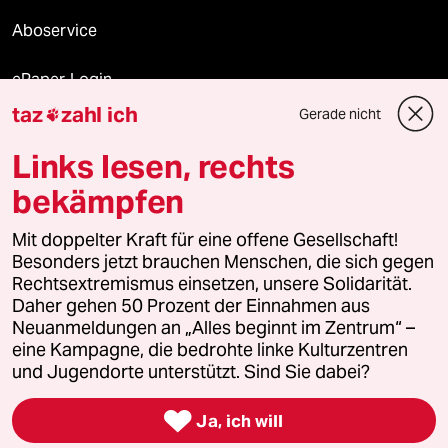
Aboservice
ePaper Login
taz
zahl ich
Gerade nicht

Downloads für Abonnierende
Links lesen, rechts
bekämpfen
© 2026 taz Verlags und Vertriebs GmbH
Mit doppelter Kraft für eine offene Gesellschaft!
Alle Rechte vorbehalten. Bei rechtlichen Fragen oder für Genehmigungen
wenden Sie sich bitte an
lizenzen@taz.de
Besonders jetzt brauchen Menschen, die sich gegen
Rechtsextremismus einsetzen, unsere Solidarität.
Daher gehen 50 Prozent der Einnahmen aus
Feedback
Redaktionsstatut
Kommune-Richtlinien
KI-
Neuanmeldungen an „Alles beginnt im Zentrum“ –
eine Kampagne, die bedrohte linke Kulturzentren
Leitlinie
Informant
Datenschutz
Impressum
AGB
und Jugendorte unterstützt. Sind Sie dabei?
Seitenwende
Einwilligungen widerrufen (Ads)

Ja, ich will