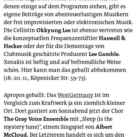
denen einige auf dem Programm stehen, gibt es
eigene Beiträge von abenteuerlustigen Musikern
der frei improvisierten oder elektronischen Musik.
Die Cellistin
Okkyung Lee
ist ebenso vertreten wie
die konzeptuellen Frequenzentüftler
Haswell &
H
e
cker
oder der für die Demontage von
Clubmusik geschätzte Produzent
Lee Gamble.
Xenakis ist heftig und auf befremdliche Weise
schön. Hier kann man das geballt abbekommen
(18.-20. 11., Köpenicker Str. 59-73).
Apropos geballt: Das
WestGermany
ist im
Vergleich zum Kraftwerk ja ein ziemlich kleiner
Ort. Dort gastiert am Sonnabend jetzt der Chor
The Gray Voice Ensemble
mit „Sleep (is the
mystery tune)“, einem Singspiel von
Albert
McCloud.
Bei Letzterem handelt es sich um den