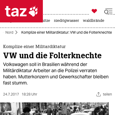

taz zahl ich
krieg in der ukraine
hitze
niedrigwasser
waldbrände

taz zahl ich
Nord
Komplize einer Militardiktatur: VW und die Folterknechte
taz zahl ich
themen
Komplize einer Militardiktatur
VW und die Folterknechte
politik
Volkswagen soll in Brasilien während der
öko
Militärdiktatur Arbeiter an die Polizei verraten
haben. Mutterkonzern und Gewerkschafter bleiben
gesellschaft
fast stumm.
kultur
24.7.2017
18:28 Uhr
teilen
sport