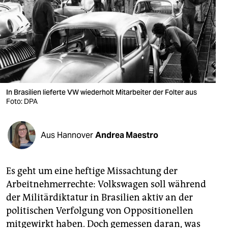
berlin
nord
wahrheit
verlag
verlag
In Brasilien lieferte VW wiederholt Mitarbeiter der Folter aus
Foto: DPA
veranstaltungen
shop
Aus Hannover
Andrea Maestro
fragen & hilfe
unterstützen
Es geht um eine heftige Missachtung der
Arbeitnehmerrechte: Volkswagen soll während
abo
der Militärdiktatur in Brasilien aktiv an der
genossenschaft
politischen Verfolgung von Oppositionellen
mitgewirkt haben. Doch gemessen daran, was