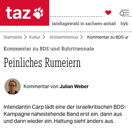

taz zahl ich
niedrigwasser
rente
landtagswahl in sachsen-anhalt
hybri

taz zahl ich
Startseite
Kultur
Antisemitismus
Kommentar zu BDS und R
taz zahl ich
Kommentar zu BDS und Ruhrtriennale
themen
Peinliches Rumeiern
politik
öko
Kommentar von
Julian Weber
gesellschaft
kultur
Intendantin Carp lädt eine der israelkritischen BDS-
Kampagne nahestehende Band erst ein, dann aus
sport
und dann wieder ein. Haltung sieht anders aus.