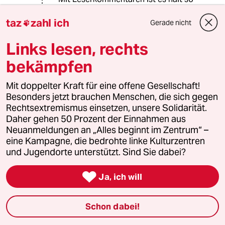
eine Sache. Was schreiben die denn
taz
zahl ich
so?
Gerade nicht

Links lesen, rechts
Njoni
N
bekämpfen
23.06.2018
,
16:28 Uhr
Mit doppelter Kraft für eine offene Gesellschaft!
@88181 (Profil gelöscht):
Besonders jetzt brauchen Menschen, die sich gegen
Da spricht der richtige hahaha
Rechtsextremismus einsetzen, unsere Solidarität.
Daher gehen 50 Prozent der Einnahmen aus
Neuanmeldungen an „Alles beginnt im Zentrum“ –
meistkommentiert
eine Kampagne, die bedrohte linke Kulturzentren
und Jugendorte unterstützt. Sind Sie dabei?
1
Krise der Demokratie

AfD-Wählen als Triebabfuhr
Ja, ich will
Schon dabei!
Streit um Rente mit 63