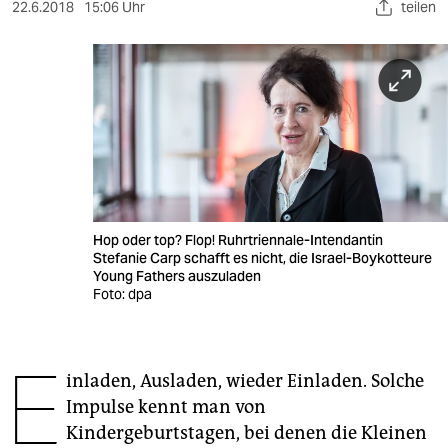
berlin
22.6.2018
15:06 Uhr
teilen
nord
wahrheit
verlag
verlag
veranstaltungen
Hop oder top? Flop! Ruhrtriennale-Intendantin
shop
Stefanie Carp schafft es nicht, die Israel-Boykotteure
Young Fathers auszuladen
fragen & hilfe
Foto: dpa
unterstützen
E
abo
inladen, Ausladen, wieder Einladen. Solche
Impulse kennt man von
genossenschaft
Kindergeburtstagen, bei denen die Kleinen