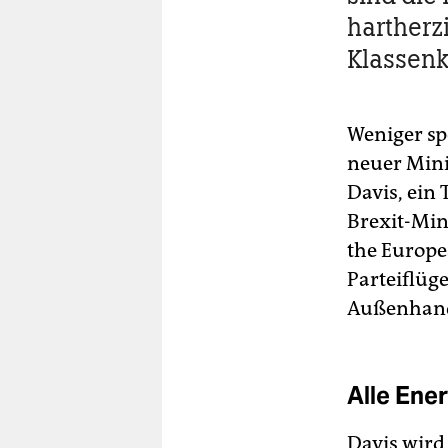
hartherzi
Klassen
Weniger sp
neuer Mini
Davis, ein 
Brexit-Mini
the Europe
Parteiflüge
Außenhand
Alle Ener
Davis wird