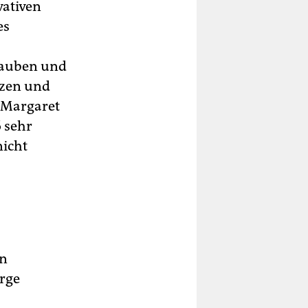
vativen
es
lauben und
tzen und
r Margaret
 sehr
nicht
en
rge