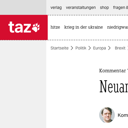
hautnavigation anspringen
hauptinhalt anspringen
footer anspringen
verlag
veranstaltungen
shop
fragen &
hitze
krieg in der ukraine
niedrigwa

taz zahl ich
taz zahl ich
Startseite
Politik
Europa
Brexit
themen
politik
Kommentar 
öko
Neuan
gesellschaft
kultur
Kom
sport