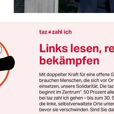
taz
zahl ich

llte eigentlich nur eine Stafettenübergabe innerh
Links lesen, r
erungspartei sein, aber
Theresa Mays Amtsantrit
ische Premierministerin
und Nachfolgerin Davi
bekämpfen
ie ein Machtwechsel. Das zeigt der Ton ihrer ers
as Profil ihrer ersten Ministerialbesetzungen.
Mit doppelter Kraft für eine offene G
brauchen Menschen, die sich vor O
rechtigkeit und das Ende von Diskriminierung ha
einsetzen, unsere Solidarität. Die ta
hnen geschrieben: gleiche Lebenschancen für die
beginnt im Zentrum“. 50 Prozent a
ndlung für Schwarze im Rechtssystem, gleiche
bei taz zahl ich gehen – bis zum 30
die linke, selbstverwaltete Orte unte
öglichkeiten für die weiße Unterschicht, gleicher
bevor sie verschwinden. Sind Sie da
rbesserungen für psychisch Kranke, Sicherheiten 