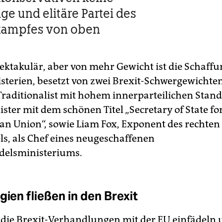
ge und elitäre Partei des
kampfes von oben
ektakulär, aber von mehr Gewicht ist die Schaffu
sterien, besetzt von zwei Brexit-Schwergewichte
Traditionalist mit hohem innerparteilichen Stand
ster mit dem schönen Titel „Secretary of State fo
an Union“, sowie Liam Fox, Exponent des rechten
ls, als Chef eines neugeschaffenen
elsministeriums.
gien fließen in den Brexit
 die Brexit-Verhandlungen mit der EU einfädeln 