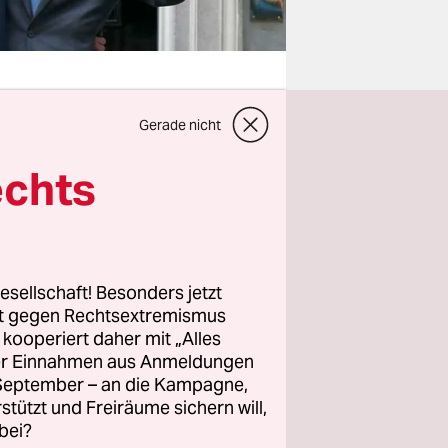
Gerade nicht
alb einer
echts
t als neue
d Camerons
ten Rede
esellschaft! Besonders jetzt
rt gegen Rechtsextremismus
t sich May
z kooperiert daher mit „Alles
 Armen,
ller Einnahmen aus Anmeldungen
. September – an die Kampagne,
rstützt und Freiräume sichern will,
 Lohn für
bei?
für die