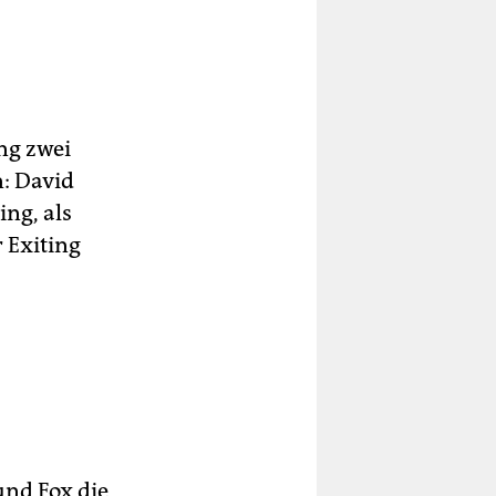
ng zwei
n: David
ing, als
r Exiting
und Fox die