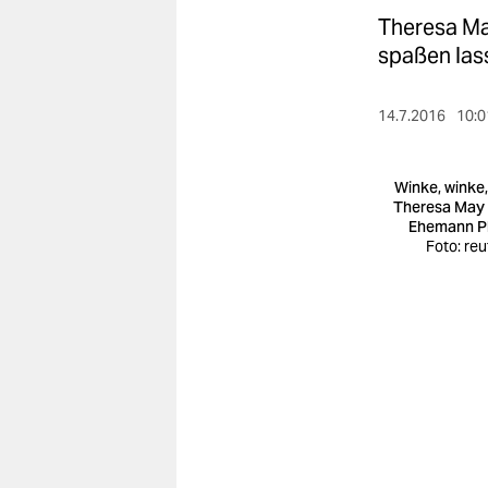
berlin
Theresa May
nord
spaßen las
wahrheit
14.7.2016
10:0
verlag
Winke, winke,
verlag
Theresa May
Ehemann Ph
veranstaltungen
Foto: reu
shop
fragen & hilfe
unterstützen
abo
genossenschaft