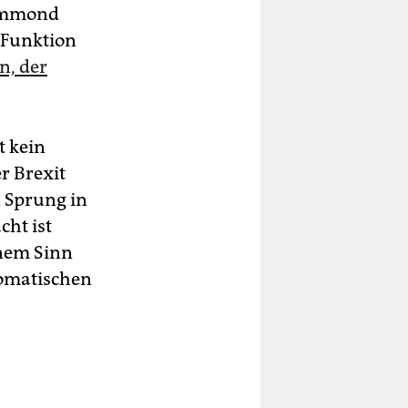
Hammond
 Funktion
n, der
t kein
r Brexit
n Sprung in
cht ist
inem Sinn
lomatischen