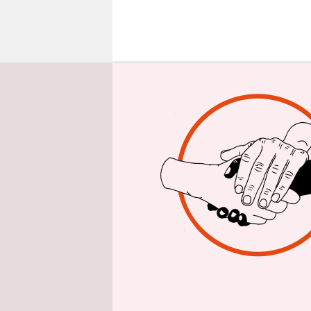
epaper login
E
s so
Regi
brit
mutet an w
und auch d
Soziale Ge
auf die Fa
Gleichbeha
Aufstiegsm
Frauen, Ve