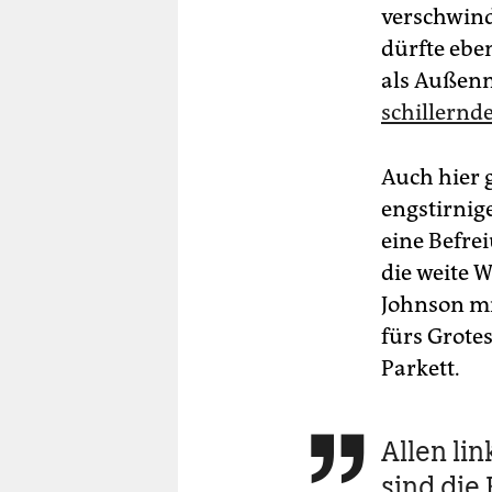
verschwind
dürfte ebe
als Außenm
schillernd
Auch hier g
engstirnige
eine Befre
die weite W
Johnson mi
fürs Grote
Parkett.
Allen li

sind die