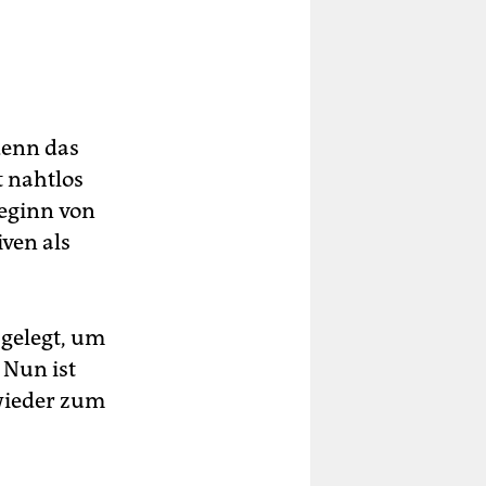
denn das
t nahtlos
Beginn von
ven als
 gelegt, um
 Nun ist
wieder zum