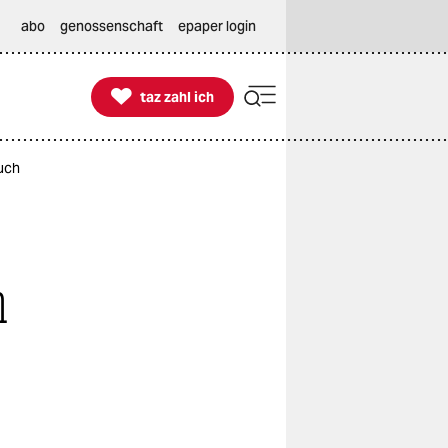
abo
genossenschaft
epaper login

taz zahl ich
taz zahl ich
uch
h