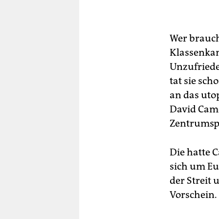
Wer brauch
Klassenkam
Unzufriede
tat sie sch
an das uto
David Came
Zentrumspa
Die hatte 
sich um Eu
der Streit
Vorschein.