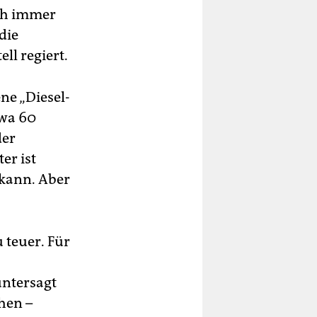
och immer
die
ll regiert.
ne „Diesel-
twa 60
der
er ist
 kann. Aber
 teuer. Für
ntersagt
hen –