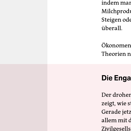
indem man 
Milchprodu
Steigen ode
überall.
Ökonomen s
Theorien n
Die Enga
Der drohe
zeigt, wie
Gerade jet
allem mit d
Zivilgesell