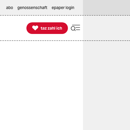
abo
genossenschaft
epaper login

taz zahl ich
taz zahl ich