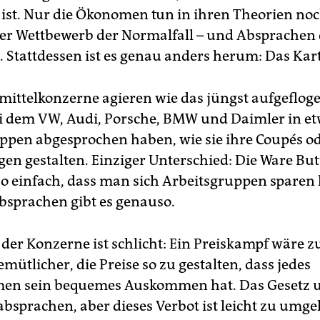
 ist. Nur die Ökonomen tun in ihren Theorien n
i der Wettbewerb der Normalfall – und Absprachen 
Stattdessen ist es genau anders herum: Das Karte
mittelkonzerne agieren wie das jüngst aufgefloge
bei dem VW, Audi, Porsche, BMW und Daimler in e
ppen abgesprochen haben, wie sie ihre Coupés o
en gestalten. Einziger Unterschied: Die Ware Butt
so einfach, dass man sich Arbeitsgruppen sparen
Absprachen gibt es genauso.
der Konzerne ist schlicht: Ein Preiskampf wäre zu
 gemütlicher, die Preise so zu gestalten, dass jedes
en sein bequemes Auskommen hat. Das Gesetz u
absprachen, aber dieses Verbot ist leicht zu umge