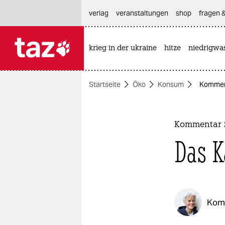
hautnavigation anspringen
hauptinhalt anspringen
footer anspringen
verlag
veranstaltungen
shop
fragen &
krieg in der ukraine
hitze
niedrigwa

taz zahl ich
taz zahl ich
Startseite
Öko
Konsum
Kommenta
themen
politik
Kommentar S
öko
Das Ka
gesellschaft
kultur
Kom
sport