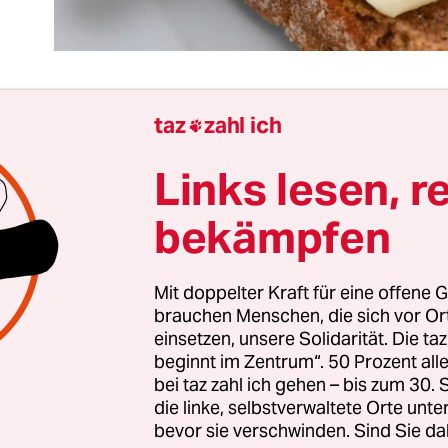
taz
zahl ich

upermärkten zeigt sich ein seltsames Phänomen: 
Links lesen, r
berall fast gleich viel. In den Kühlregalen ist von
u sehen.
bekämpfen
i Aldi kostet das Päckchen jetzt 1,99 Euro. Denn M
Mit doppelter Kraft für eine offene G
 wird Butter teurer. So weit, so normal. Aber es f
brauchen Menschen, die sich vor O
eise in allen Supermärkten gleichzeitig anziehen 
einsetzen, unsere Solidarität. Die ta
eich sind. Wo bleibt die Konkurrenz, die angeblic
beginnt im Zentrum“. 50 Prozent a
chaft herrscht?
bei taz zahl ich gehen – bis zum 30
die linke, selbstverwaltete Orte unte
bevor sie verschwinden. Sind Sie da