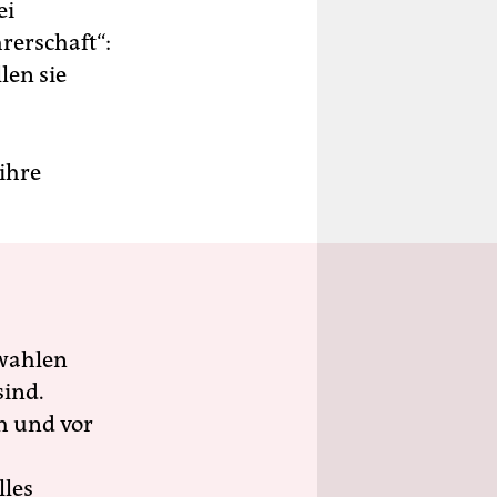
ei
rerschaft“:
len sie
ihre
wahlen
sind.
h und vor
lles