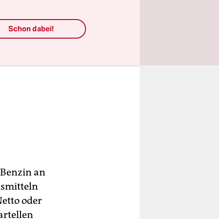
Schon dabei!
 Benzin an
nsmitteln
Netto oder
artellen