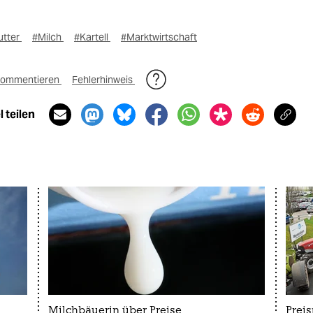
utter
#Milch
#Kartell
#Marktwirtschaft
ommentieren
Fehlerhinweis
 teilen
Milchbäuerin über Preise
Preis