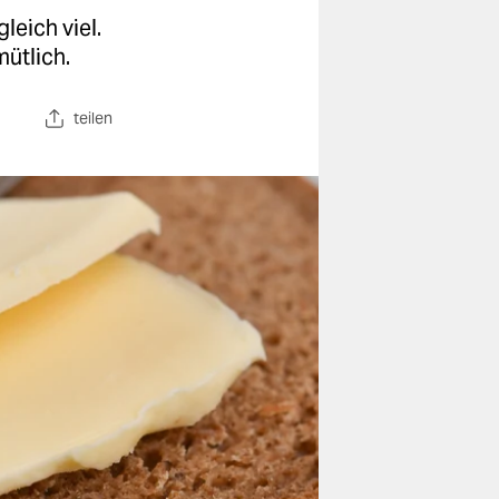
leich viel.
ütlich.
teilen