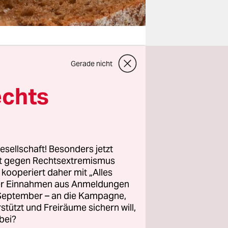
Gerade nicht
Butter
echts
 Wettbewerb
ilch ist
esellschaft! Besonders jetzt
rappiert,
rt gegen Rechtsextremismus
– und fast
z kooperiert daher mit „Alles
h in einer
ller Einnahmen aus Anmeldungen
. September – an die Kampagne,
rstützt und Freiräume sichern will,
bei?