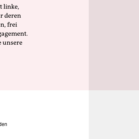
 linke,
ür deren
n, frei
ngagement.
e unsere
eden