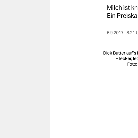
berlin
Milch ist k
nord
Ein Preisk
wahrheit
6.9.2017
8:21 
verlag
Dick Butter auf's 
verlag
– lecker, l
Foto:
veranstaltungen
shop
fragen & hilfe
unterstützen
abo
genossenschaft