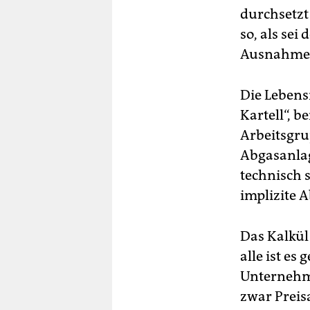
durchsetzt
so, als se
Ausnahme. 
Die Lebens
Kartell“, 
Arbeitsgru
Abgasanlag
technisch 
implizite 
Das Kalkül 
alle ist es
Unternehm
zwar Preis