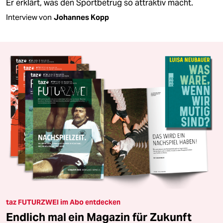
Er erklärt, was den Sportbetrug so attraktiv macht.
Interview von
Johannes Kopp
taz FUTURZWEI im Abo entdecken
Endlich mal ein Magazin für Zukunft