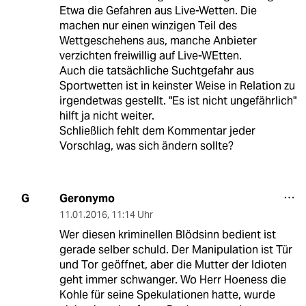
Etwa die Gefahren aus Live-Wetten. Die
machen nur einen winzigen Teil des
Wettgeschehens aus, manche Anbieter
verzichten freiwillig auf Live-WEtten.
Auch die tatsächliche Suchtgefahr aus
Sportwetten ist in keinster Weise in Relation zu
irgendetwas gestellt. "Es ist nicht ungefährlich"
hilft ja nicht weiter.
Schließlich fehlt dem Kommentar jeder
Vorschlag, was sich ändern sollte?
Geronymo
G
11.01.2016
,
11:14 Uhr
Wer diesen kriminellen Blödsinn bedient ist
gerade selber schuld. Der Manipulation ist Tür
und Tor geöffnet, aber die Mutter der Idioten
geht immer schwanger. Wo Herr Hoeness die
Kohle für seine Spekulationen hatte, wurde