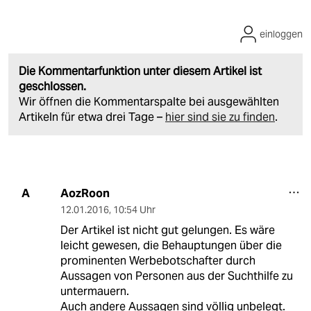
einloggen
Die Kommentarfunktion unter diesem Artikel ist
geschlossen.
Wir öffnen die Kommentarspalte bei ausgewählten
Artikeln für etwa drei Tage –
hier sind sie zu finden
.
AozRoon
A
12.01.2016
,
10:54 Uhr
Der Artikel ist nicht gut gelungen. Es wäre
leicht gewesen, die Behauptungen über die
prominenten Werbebotschafter durch
Aussagen von Personen aus der Suchthilfe zu
untermauern.
Auch andere Aussagen sind völlig unbelegt.