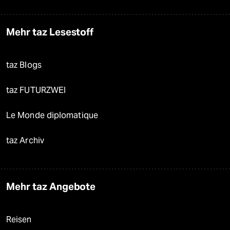
Mehr taz Lesestoff
taz Blogs
taz FUTURZWEI
Le Monde diplomatique
taz Archiv
Mehr taz Angebote
Reisen