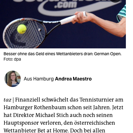
berlin
nord
wahrheit
verlag
verlag
Besser ohne das Geld eines Wettanbieters dran: German Open.
Foto: dpa
veranstaltungen
shop
Aus Hamburg
Andrea Maestro
fragen & hilfe
unterstützen
taz
| Finanziell schwächelt das Tennisturnier am
Hamburger Rothenbaum schon seit Jahren. Jetzt
abo
hat Direktor Michael Stich auch noch seinen
genossenschaft
Hauptsponsor verloren, den österreichischen
Wettanbieter Bet at Home. Doch bei allen