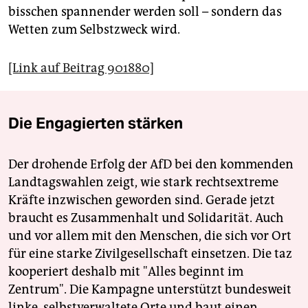
bisschen spannender werden soll – sondern das
Wetten zum Selbstzweck wird.
[Link auf Beitrag 901880]
Die Engagierten stärken
Der drohende Erfolg der AfD bei den kommenden
Landtagswahlen zeigt, wie stark rechtsextreme
Kräfte inzwischen geworden sind. Gerade jetzt
braucht es Zusammenhalt und Solidarität. Auch
und vor allem mit den Menschen, die sich vor Ort
für eine starke Zivilgesellschaft einsetzen. Die taz
kooperiert deshalb mit "Alles beginnt im
Zentrum". Die Kampagne unterstützt bundesweit
linke, selbstverwaltete Orte und baut einen