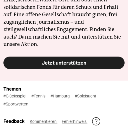
solidarischen Fonds für deren Schutz und Erhalt
auf. Eine offene Gesellschaft braucht guten, frei
zugänglichen Journalismus – und
zivilgesellschaftliches Engagement. Finden Sie
auch? Dann machen Sie mit und unterstützen Sie
unsere Aktion.
Jetzt unterstützen
Themen
#Glücksspiel
#Tennis
#Hamburg
#Spielsucht
#Sportwetten
Feedback
Kommentieren
Fehlerhinweis