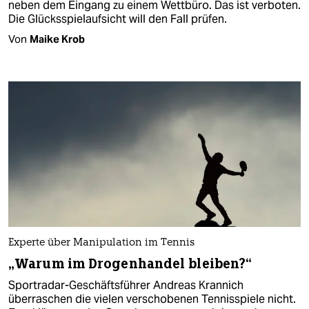
neben dem Eingang zu einem Wettbüro. Das ist verboten.
Die Glücksspielaufsicht will den Fall prüfen.
Von
Maike Krob
Experte über Manipulation im Tennis
„Warum im Drogenhandel bleiben?“
Sportradar-Geschäftsführer Andreas Krannich
überraschen die vielen verschobenen Tennisspiele nicht.