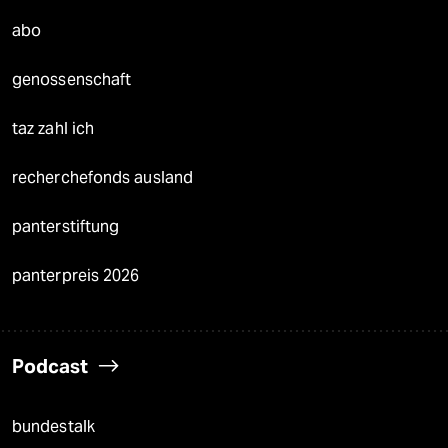
abo
genossenschaft
taz zahl ich
recherchefonds ausland
panterstiftung
panterpreis 2026
Podcast
bundestalk