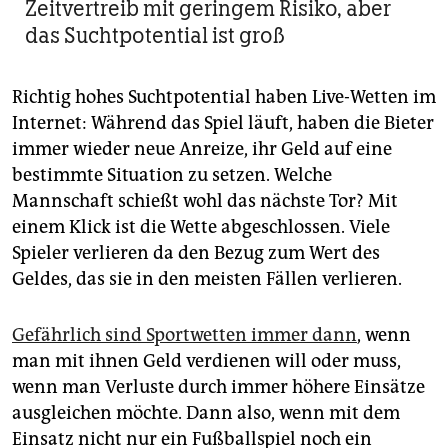
Zeitvertreib mit geringem Risiko, aber
das Suchtpotential ist groß
Richtig hohes Suchtpotential haben Live-Wetten im
Internet: Während das Spiel läuft, haben die Bieter
immer wieder neue Anreize, ihr Geld auf eine
bestimmte Situation zu setzen. Welche
Mannschaft schießt wohl das nächste Tor? Mit
einem Klick ist die Wette abgeschlossen. Viele
Spieler verlieren da den Bezug zum Wert des
Geldes, das sie in den meisten Fällen verlieren.
Gefährlich sind Sportwetten immer dann
, wenn
man mit ihnen Geld verdienen will oder muss,
wenn man Verluste durch immer höhere Einsätze
ausgleichen möchte. Dann also, wenn mit dem
Einsatz nicht nur ein Fußballspiel noch ein