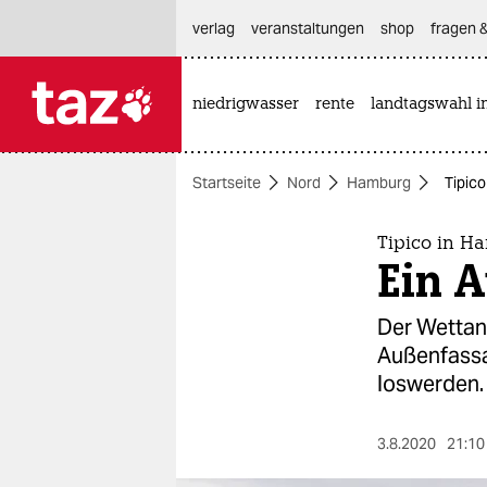
hautnavigation anspringen
hauptinhalt anspringen
footer anspringen
verlag
veranstaltungen
shop
fragen &
niedrigwasser
rente
landtagswahl i

taz zahl ich
taz zahl ich
Startseite
Nord
Hamburg
Tipic
themen
politik
Tipico in H
Ein 
öko
Der Wettanb
gesellschaft
Außenfassad
loswerden.
kultur
sport
3.8.2020
21:10