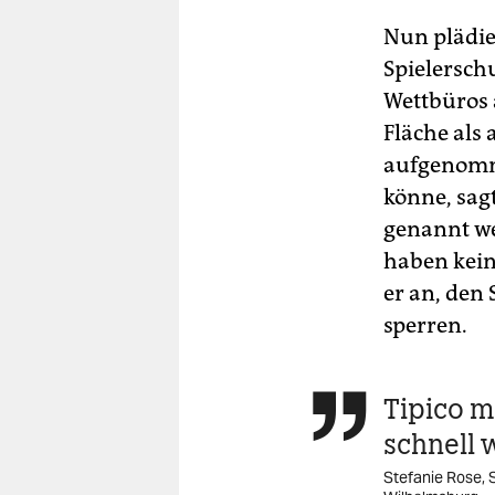
Nun plädie
Spielersch
Wettbüros 
Fläche als
aufgenomme
könne, sag
genannt we
haben kein
er an, den 
sperren.
Tipico m

schnell 
Stefanie Rose, 