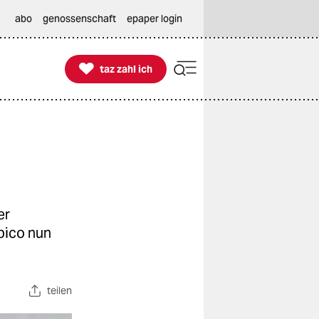
abo
genossenschaft
epaper login

taz zahl ich
taz zahl ich
er
pico nun
teilen