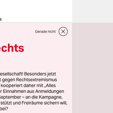
s
e – doch
Gerade nicht
iale im
echts
r
ch
esellschaft! Besonders jetzt
ass es in
rt gegen Rechtsextremismus
oder an
z kooperiert daher mit „Alles
ller Einnahmen aus Anmeldungen
keine
. September – an die Kampagne,
rstützt und Freiräume sichern will,
bei?