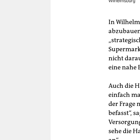
Wilhelmsburg
In Wilhelm
abzubauen, 
„strategisc
Supermarkt
nicht dara
eine nahe 
Auch die H
einfach ma
der Frage
befasst“, 
Versorgung
sehe die H