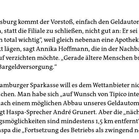
sburg kommt der Vorstoß, einfach den Geldaut
statt die Filiale zu schließen, nicht gut an: Er sei
h total wichtig“, weil gleich nebenan eine Apothe
 lägen, sagt Annika Hoffmann, die in der Nachb
uf verzichten möchte. „Gerade ältere Menschen 
Bargeldversorgung.“
amburger Sparkasse will es dem Wettanbieter nic
chen. Man habe sich „auf Wunsch von Tipico inte
 nach einem möglichen Abbau unseres Geldauto
sagt Haspa-Sprecher André Grunert. Aber die „näc
smöglichkeiten sind mindestens 1,5 km entfernt
aspa die „Fortsetzung des Betriebs als zwingend 