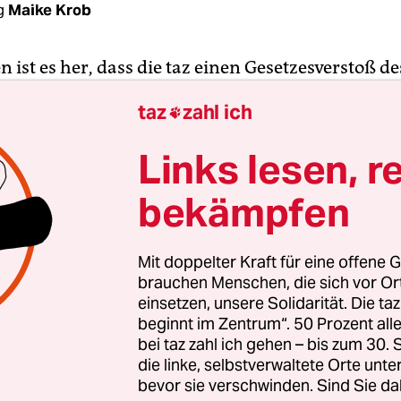
g
Maike Krob
 ist es her, dass die taz einen Gesetzesverstoß de
nbieters Tipico in Wilhelmsburg öffentlich macht
taz
zahl ich

esen zu beheben, schiebt das Unternehmen die
ung anderen zu. An der Außenfassade der Wettfil
Links lesen, r
eg hängt ein Geldautomat. Das bedeutet nicht nu
Geldnachschub für Spieler*innen, sondern ist au
bekämpfen
Mit doppelter Kraft für eine offene G
zum veränderten Glücksspielstaatsvertrag steht, d
brauchen Menschen, die sich vor O
ichkeiten von Wettvermittlungsstellen sowie in 
einsetzen, unsere Solidarität. Die ta
beginnt im Zentrum“. 50 Prozent a
n Gebäudeteilen und auf zugehörigen Flächen“ 
bei taz zahl ich gehen – bis zum 30
t zum Abheben von Bargeld geben darf.
die linke, selbstverwaltete Orte unte
bevor sie verschwinden. Sind Sie da