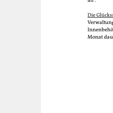
an“.
Die Glückss
Verwaltung
Innenbehör
Monat dau