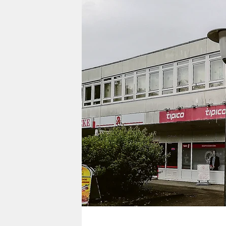
berlin
nord
wahrheit
verlag
verlag
veranstaltungen
shop
fragen & hilfe
unterstützen
abo
genossenschaft