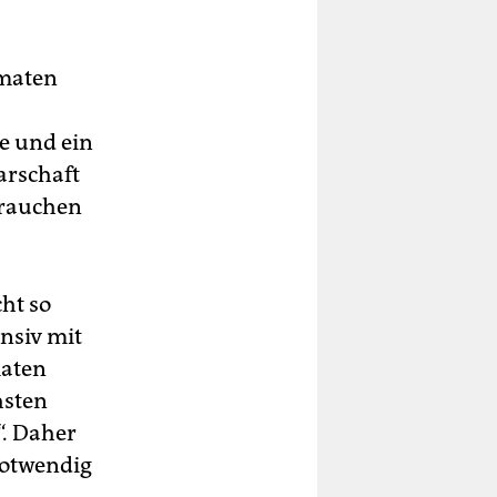
omaten
ke und ein
arschaft
brauchen
ht so
nsiv mit
maten
hsten
“. Daher
notwendig