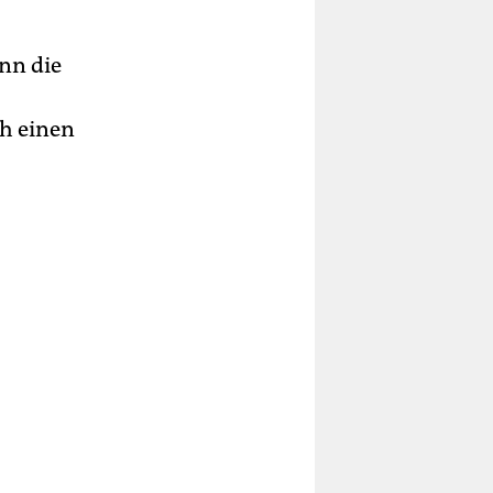
enn die
h einen