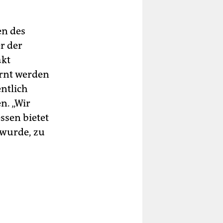
en des
r der
akt
rnt werden
ntlich
n. „Wir
ssen bietet
 wurde, zu