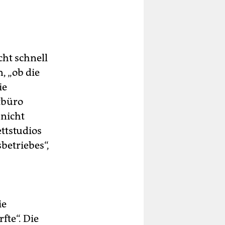
cht schnell
, „ob die
ie
tbüro
 nicht
ttstudios
etriebes“,
ie
fte“. Die