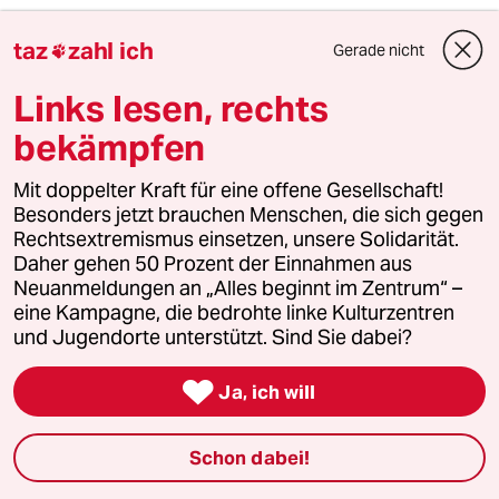
Beatrice
B
taz
zahl ich
Gerade nicht

06.08.2015
,
18:00 Uhr
Ein Medium, das zwangsbezahlt wird, ist von
Links lesen, rechts
vornherein nicht glaubwürdig. Wer hasst denn
wen? Wäre das Fernsehen freundlich zu den
bekämpfen
Menschen, wären diese ebenso freundlich und
würden gern und freiwillig Gebühren zahlen,
Mit doppelter Kraft für eine offene Gesellschaft!
wie bei allen anderen erwünschten Dingen
Besonders jetzt brauchen Menschen, die sich gegen
auch.
Rechtsextremismus einsetzen, unsere Solidarität.
Daher gehen 50 Prozent der Einnahmen aus
Neuanmeldungen an „Alles beginnt im Zentrum“ –
eine Kampagne, die bedrohte linke Kulturzentren
Stechpalme
S
und Jugendorte unterstützt. Sind Sie dabei?
07.08.2015
,
11:13 Uhr

@Beatrice:
Ja, ich will
Jedes Medium wird "zwangsbezahlt",
nur weiss man bei der ARD, wie das
Schon dabei!
Geld zusammenkommt. Das
Dschungelcamp müssen Sie nicht