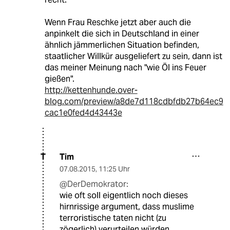
Wenn Frau Reschke jetzt aber auch die
anpinkelt die sich in Deutschland in einer
ähnlich jämmerlichen Situation befinden,
staatlicher Willkür ausgeliefert zu sein, dann ist
das meiner Meinung nach "wie Öl ins Feuer
gießen".
http://kettenhunde.over-
blog.com/preview/a8de7d118cdbfdb27b64ec9
cac1e0fed4d43443e
Tim
T
07.08.2015
,
11:25 Uhr
@DerDemokrator:
wie oft soll eigentlich noch dieses
hirnrissige argument, dass muslime
terroristische taten nicht (zu
zögerlich) verurteilen würden,