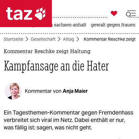

taz zahl ich
hitze
landtagswahl in sachsen-anhalt
gewalt gegen frauen

taz zahl ich
Startseite
Gesellschaft
Alltag
Kommentar Reschke zeigt H
taz zahl ich
Kommentar Reschke zeigt Haltung
themen
Kampfansage an die Hater
politik
öko
Kommentar von
Anja Maier
gesellschaft
kultur
Ein Tagesthemen-Kommentar gegen Fremdenhass
verbreitet sich viral im Netz. Dabei enthält er nur,
sport
was fällig ist: sagen, was nicht geht.