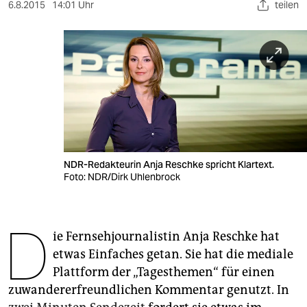
berlin
6.8.2015
14:01 Uhr
teilen
nord
wahrheit
verlag
verlag
veranstaltungen
NDR-Redakteurin Anja Reschke spricht Klartext.
shop
Foto: NDR/Dirk Uhlenbrock
fragen & hilfe
D
unterstützen
ie Fernsehjournalistin Anja Reschke hat
etwas Einfaches getan. Sie hat die mediale
abo
Plattform der „Tagesthemen“ für einen
genossenschaft
zuwandererfreundlichen Kommentar genutzt. In