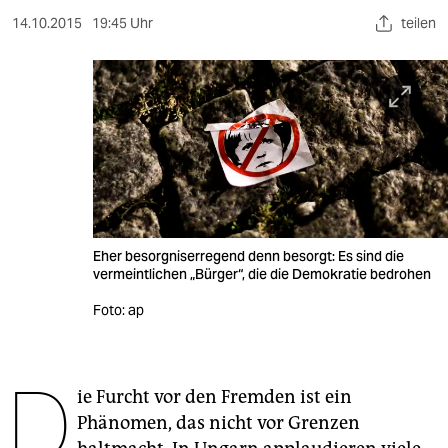
berlin
14.10.2015
19:45 Uhr
teilen
nord
wahrheit
verlag
verlag
veranstaltungen
shop
Eher besorgniserregend denn besorgt: Es sind die
vermeintlichen „Bürger“, die die Demokratie bedrohen
fragen & hilfe
Foto: ap
unterstützen
abo
D
ie Furcht vor den Fremden ist ein
genossenschaft
Phänomen, das nicht vor Grenzen