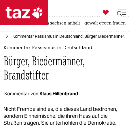

taz zahl ich
hitze
landtagswahl in sachsen-anhalt
gewalt gegen frauen

taz zahl ich
us
Kommentar Rassismus in Deutschland: Bürger, Biedermänner, Br
taz zahl ich
Kommentar Rassismus in Deutschland
themen
Bürger, Biedermänner,
politik
Brandstifter
öko
gesellschaft
Kommentar von
Klaus Hillenbrand
kultur
Nicht Fremde sind es, die dieses Land bedrohen,
sondern Einheimische, die ihren Hass auf die
sport
Straßen tragen. Sie unterhöhlen die Demokratie.