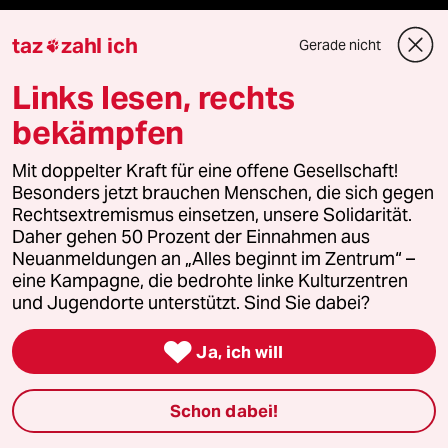
Surfen
taz
zahl ich
Gerade nicht

Links lesen, rechts
Verlag
bekämpfen
Mit doppelter Kraft für eine offene Gesellschaft!
Aktuelles
Besonders jetzt brauchen Menschen, die sich gegen
Rechtsextremismus einsetzen, unsere Solidarität.
Hausblog
Daher gehen 50 Prozent der Einnahmen aus
Neuanmeldungen an „Alles beginnt im Zentrum“ –
Die Seitenwende
eine Kampagne, die bedrohte linke Kulturzentren
und Jugendorte unterstützt. Sind Sie dabei?
Stellen

Ja, ich will
Presse
Schon dabei!