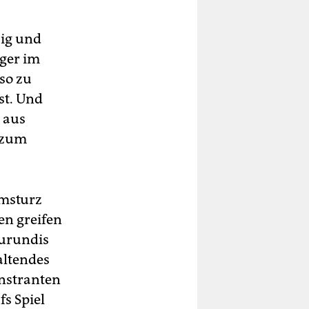
sig und
nger im
 so zu
st. Und
s aus
 zum
Umsturz
en greifen
Burundis
altendes
onstranten
s Spiel