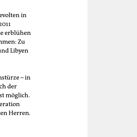
evolten in
2011
ie erblühen
ommen: Zu
und Libyen
stürze – in
ich der
st möglich.
eration
ten Herren.