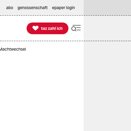
abo
genossenschaft
epaper login

taz zahl ich
taz zahl ich
 Machtwechsel