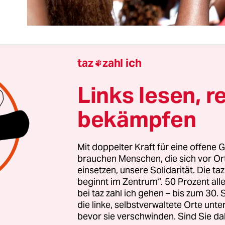
taz
zahl ich

 ist überhaupt nicht sicher, ob der Umsturz in B
Links lesen, r
ingt – und wenn, ob er eines der ärmsten Länder 
sächlich auf einen besseren politischen Weg führ
bekämpfen
pt so weit kommt, dass die Bevölkerung der Haup
ethnische und politische Grenzen hinweg den Au
Mit doppelter Kraft für eine offene G
n Präsidenten gewagt hat, der sich per Verfassu
brauchen Menschen, die sich vor O
halten wollte, ist allein schon bemerkenswert.
einsetzen, unsere Solidarität. Die ta
beginnt im Zentrum“. 50 Prozent a
 brutaler Gewalt durch eine rabiate Polizei und e
bei taz zahl ich gehen – bis zum 30
die linke, selbstverwaltete Orte unte
sche Parteimiliz haben die Protestierenden von 
bevor sie verschwinden. Sind Sie da
zten drei Wochen großen Mut bewiesen. Dass ihnen