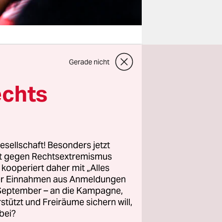
Gerade nicht
urundi
echts
der Welt
t. Aber dass
tstadt
fstand
esellschaft! Besonders jetzt
ngsbruch an
rt gegen Rechtsextremismus
z kooperiert daher mit „Alles
ller Einnahmen aus Anmeldungen
ine
. September – an die Kampagne,
rstützt und Freiräume sichern will,
Bujumbura
bei?
 jetzt die