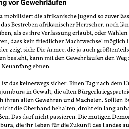
ng vor Gewehrläufen
 mobilisiert die afrikanische Jugend so zuverläs
 das Bestreben afrikanischer Herrscher, noch lä
ben, als es ihre Verfassung erlaubt, oder Wahlen
en, dass kein friedlicher Machtwechsel möglich i
r zeigt sich: Die Armee, die ja auch größtenteil
en besteht, kann mit den Gewehrläufen den Weg
n Neuanfang ebnen.
 ist das keineswegs sicher. Einen Tag nach dem 
ujumbura in Gewalt, die alten Bürgerkriegspartei
h ihren alten Gewehren und Macheten. Sollten 
nicht die Oberhand behalten, droht ein lang anh
ßen. Das darf nicht passieren. Die mutigen Dem
ura, die ihr Leben für die Zukunft des Landes auf