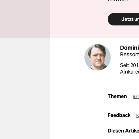
Jetzt u
Domini
Ressort
Seit 201
Afrikare
Themen
#Zi
Feedback
K
Diesen Artikel