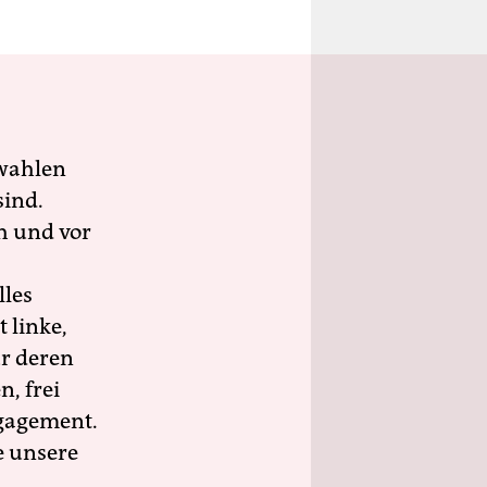
wahlen
sind.
h und vor
lles
 linke,
ür deren
n, frei
ngagement.
e unsere