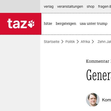
hautnavigation anspringen
hauptinhalt anspringen
footer anspringen
verlag
veranstaltungen
shop
fragen &
hitze
bergsteigen
usa unter trump

taz zahl ich
taz zahl ich
Startseite
Politik
Afrika
Zehn Jah
themen
politik
Kommentar P
öko
Gener
gesellschaft
kultur
Kom
sport