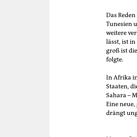
Das Reden 
Tunesien u
weitere ve
lässt, ist
groß ist d
folgte.
In Afrika 
Staaten, di
Sahara – M
Eine neue,
drängt ung