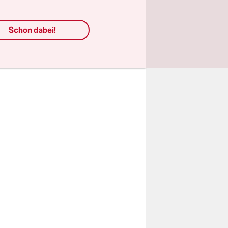
äsidenten
men,
Schon dabei!