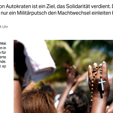
n Autokraten ist ein Ziel, das Solidarität verdient. 
nur ein Militärputsch den Machtwechsel einleiten 
4 Uhr
 Mai
n in
 für
erte
nde.
d: ap