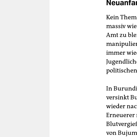
Neuanfa
Kein Thema
massiv wie
Amt zu blei
manipulier
immer wiede
Jugendlich
politische
In Burundi
versinkt B
wieder nac
Erneuerer 
Blutvergie
von Bujumb