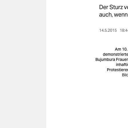
berlin
Der Sturz vo
nord
auch, wenn 
wahrheit
14.5.2015
18:4
verlag
Am 10.
verlag
demonstrierte
Bujumbura Frauen
veranstaltungen
inhafti
Protestiere
shop
Bil
fragen & hilfe
unterstützen
abo
genossenschaft