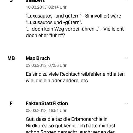
saalbert
S
10.03.2013
,
08:14 Uhr
"Luxusautos- und gütern" - Sinnvoll(er) wäre
"Luxusautos und -gütern".
"... doch kein Weg vorbei führen..." - Vielleicht
doch eher "führt"?
Max Bruch
MB
09.03.2013
,
07:56 Uhr
Es sind zu viele Rechtschreibfehler einthalten
wie: die ein oder andere, etc.
FaktenStattFiktion
F
08.03.2013
,
16:51 Uhr
Gut, dass die taz die Erbmonarchie in
Nirdkorea so gut kennt. Ich hätte mir fast
schon Sorgen gemacht, auch wegen der