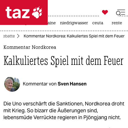

taz zahl ich
hitze
krieg in der ukraine
niedrigwasser
ceuta
rente

taz zahl ich
Debatte
Kommentar Nordkorea: Kalkuliertes Spiel mit dem Feuer
taz zahl ich
Kommentar Nordkorea
themen
Kalkuliertes Spiel mit dem Feuer
politik
öko
Kommentar von
Sven Hansen
gesellschaft
kultur
Die Uno verschärft die Sanktionen, Nordkorea droht
mit Krieg. So bizarr die Äußerungen sind,
sport
lebensmüde Verrückte regieren in Pjöngjang nicht.