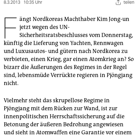
berlin
8.3.2013
10:35 Uhr
teilen
F
nord
ängt Nordkoreas Machthaber Kim Jong-un
jetzt wegen des UN-
wahrheit
Sicherheitsratsbeschlusses vom Donnerstag,
verlag
künftig die Lieferung von Yachten, Rennwagen
und Luxusautos- und gütern nach Nordkorea zu
verlag
verbieten, einen Krieg, gar einen Atomkrieg an? So
veranstaltungen
bizarr die Äußerungen des Regimes in der Regel
sind, lebensmüde Verrückte regieren in Pjöngjang
shop
nicht.
fragen & hilfe
Vielmehr steht das skrupellose Regime in
unterstützen
Pjöngjang mit dem Rücken zur Wand, ist zur
abo
innenpolitischen Herrschaftssicherung auf die
Betonung der äußeren Bedrohung angewiesen
genossenschaft
und sieht in Atomwaffen eine Garantie vor einem