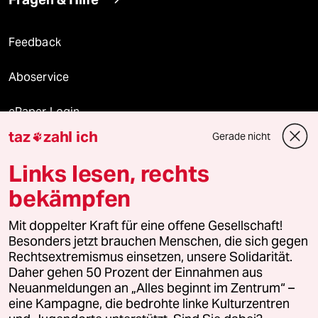
Feedback
Aboservice
ePaper Login
taz
zahl ich
Gerade nicht

Downloads für Abonnierende
Links lesen, rechts
bekämpfen
© 2026 taz Verlags und Vertriebs GmbH
Alle Rechte vorbehalten. Bei rechtlichen Fragen oder für Genehmigungen
Mit doppelter Kraft für eine offene Gesellschaft!
wenden Sie sich bitte an
lizenzen@taz.de
Besonders jetzt brauchen Menschen, die sich gegen
Rechtsextremismus einsetzen, unsere Solidarität.
Daher gehen 50 Prozent der Einnahmen aus
Feedback
Redaktionsstatut
Kommune-Richtlinien
KI-
Neuanmeldungen an „Alles beginnt im Zentrum“ –
eine Kampagne, die bedrohte linke Kulturzentren
Leitlinie
Informant
Datenschutz
Impressum
AGB