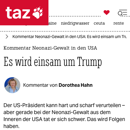

taz zahl ich
hitze
krieg in der ukraine
niedrigwasser
ceuta
rente

taz zahl ich
us
Kommentar Neonazi-Gewalt in den USA: Es wird einsam um Tru
taz zahl ich
Kommentar Neonazi-Gewalt in den USA
themen
Es wird einsam um Trump
politik
öko
Kommentar von
Dorothea Hahn
gesellschaft
kultur
Der US-Präsident kann hart und scharf verurteilen –
aber gerade bei der Neonazi-Gewalt aus dem
sport
Inneren der USA tat er sich schwer. Das wird Folgen
haben.