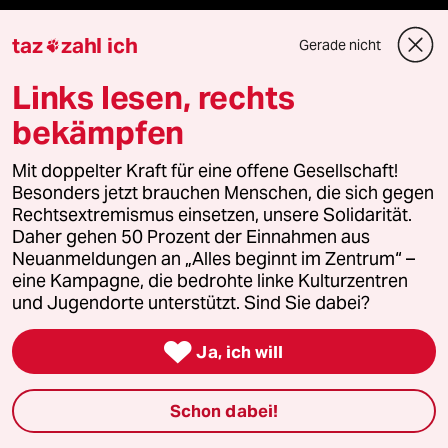
Kantine
taz
zahl ich
Gerade nicht

Shop
Links lesen, rechts
bekämpfen
Anzeigen
Mit doppelter Kraft für eine offene Gesellschaft!
Besonders jetzt brauchen Menschen, die sich gegen
Rechtsextremismus einsetzen, unsere Solidarität.
Fragen & Hilfe
Daher gehen 50 Prozent der Einnahmen aus
Neuanmeldungen an „Alles beginnt im Zentrum“ –
eine Kampagne, die bedrohte linke Kulturzentren
Feedback
und Jugendorte unterstützt. Sind Sie dabei?
Aboservice

Ja, ich will
ePaper Login
Schon dabei!
Downloads für Abonnierende