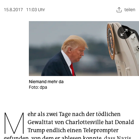
berlin
15.8.2017
11:03 Uhr
teilen
nord
wahrheit
verlag
verlag
veranstaltungen
shop
Niemand mehr da
Foto: dpa
fragen & hilfe
unterstützen
M
ehr als zwei Tage nach der tödlichen
abo
Gewalttat von Charlottesville hat Donald
genossenschaft
Trump endlich einen Teleprompter
gefunden, von dem er ablesen konnte,
dass Nazis,