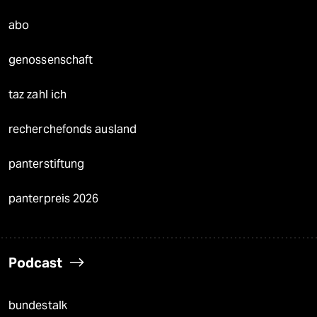
abo
genossenschaft
taz zahl ich
recherchefonds ausland
panterstiftung
panterpreis 2026
Podcast
bundestalk