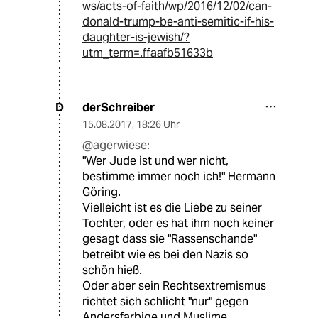
ws/acts-of-faith/wp/2016/12/02/can-
donald-trump-be-anti-semitic-if-his-
daughter-is-jewish/?
utm_term=.ffaafb51633b
derSchreiber
D
15.08.2017
,
18:26 Uhr
@agerwiese:
"Wer Jude ist und wer nicht,
bestimme immer noch ich!" Hermann
Göring.
Vielleicht ist es die Liebe zu seiner
Tochter, oder es hat ihm noch keiner
gesagt dass sie "Rassenschande"
betreibt wie es bei den Nazis so
schön hieß.
Oder aber sein Rechtsextremismus
richtet sich schlicht "nur" gegen
Andersfarbige und Muslime...