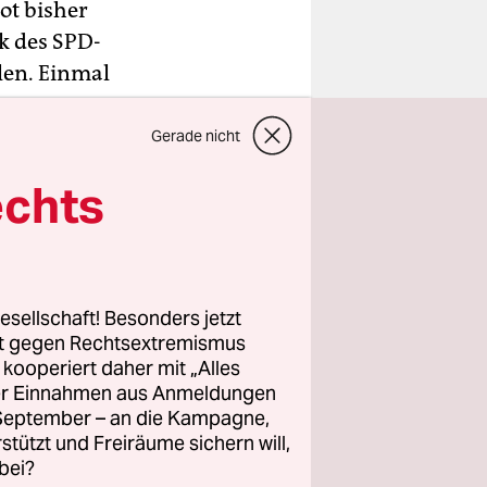
ot bisher
k des SPD-
len. Einmal
sstaatlich
Gerade nicht
nn Neumann
echts
n lassen,
gen. Ein
rieben
gebnis
esellschaft! Besonders jetzt
 der
rt gegen Rechtsextremismus
ich auf die
z kooperiert daher mit „Alles
ller Einnahmen aus Anmeldungen
. September – an die Kampagne,
rstützt und Freiräume sichern will,
bei?