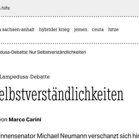
 hilfe
n sachsen-anhalt
hybrider krieg
jemen
ceuta
hitze
sa-Debatte: Nur Selbstverständlichkeiten
Lampedusa-Debatte
elbstverständlichkeiten
von
Marco Carini
nnensenator Michael Neumann verschanzt sich hi