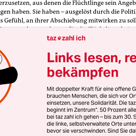
rzusetzen, aus denen die Flüchtlinge sein Angeb
gen haben. Sie haben – ausgelöst durch die Politi
as Gefühl, an ihrer Abschiebung mitwirken zu sol
Neumann betont, dass es für die Flüchtlinge keine
taz
zahl ich
pektive in Hamburg gebe. Dass noch einmal recht

itgeteilt zu bekommen, ist kein Anreiz. Und we
Links lesen, r
im Einzelfall“ werde sich „vielleicht“ etwas mache
nicht aus, einen Flüchtling zur Mitarbeit zu bewe
bekämpfen
fahren auf der Grundlage von Gesetzen, die gesch
m Asylsuchende abzuschrecken? Wie kann das Er
Mit doppelter Kraft für eine offene G
Eine konkrete Perspektive wäre notwendig, damit
brauchen Menschen, die sich vor O
 Bischöfin Kirsten Fehrs, die Flüchtlinge sollten s
einsetzen, unsere Solidarität. Die ta
prüfungen einlassen, Früchte tragen kann.
beginnt im Zentrum“. 50 Prozent a
bei taz zahl ich gehen – bis zum 30
die linke, selbstverwaltete Orte unte
bevor sie verschwinden. Sind Sie da