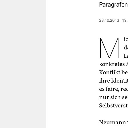
berlin
Paragrafen
nord
23.10.2013
19:
wahrheit
M
verlag
i
d
verlag
L
veranstaltungen
konkretes 
Konflikt b
shop
ihre Ident
fragen & hilfe
es faire, r
unterstützen
nur sich se
Selbstverst
abo
genossenschaft
Neumann ve