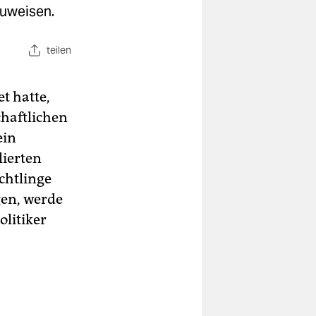
zuweisen.
teilen
t hatte,
haftlichen
ein
lierten
chtlinge
gen, werde
olitiker