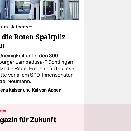
t um Bleiberecht
die Roten Spaltpilz
en
Uneinigkeit unter den 300
urger Lampedusa-Flüchtlingen
etzt die Rede. Freuen dürfte diese
tte vor allem SPD-Innensenator
ael Neumann.
ena Kaiser
und
Kai von Appen
ken
gazin für Zukunft