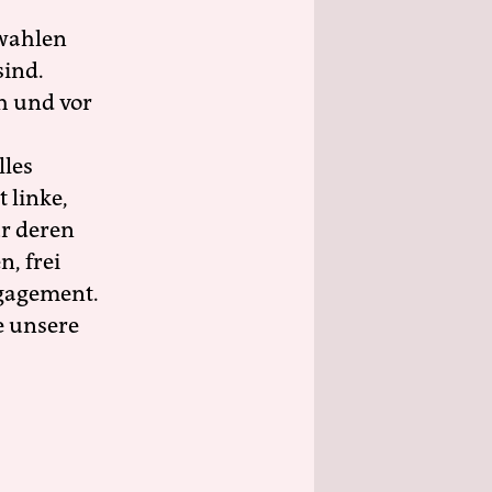
wahlen
sind.
h und vor
lles
 linke,
ür deren
n, frei
ngagement.
e unsere