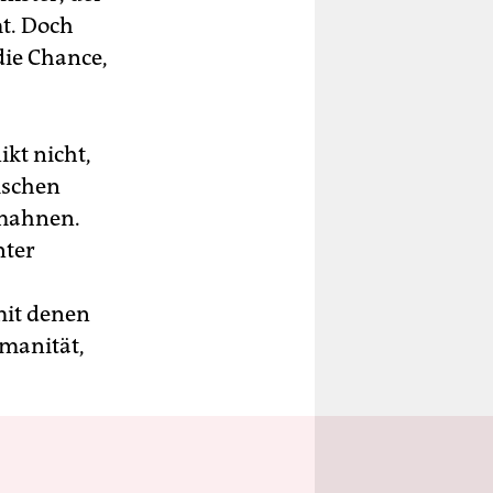
mt. Doch
die Chance,
kt nicht,
ischen
umahnen.
nter
mit denen
umanität,