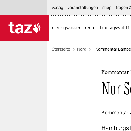
hautnavigation anspringen
hauptinhalt anspringen
footer anspringen
verlag
veranstaltungen
shop
fragen &
niedrigwasser
rente
landtagswahl i

taz zahl ich
taz zahl ich
Startseite
Nord
Kommentar Lampedu
themen
politik
Kommentar 
öko
Nur S
gesellschaft
kultur
Kommentar 
sport
Hamburgs I