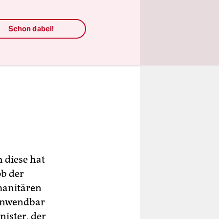
Schon dabei!
 diese hat
ob der
manitären
 anwendbar
nister, der