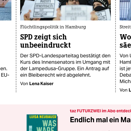
Flüchtlingspolitik in Hamburg
Strei
SPD zeigt sich
Wo 
unbeeindruckt
sä
Der SPD-Landesparteitag bestätigt den
Von 
Kurs des Innensenators im Umgang mit
Hamb
en.
der Lampedusa-Gruppe. Ein Antrag auf
ist j
 EU-
ein Bleiberecht wird abgelehnt.
Deba
Mich
Von
Lena Kaiser
Von
L
taz FUTURZWEI im Abo entdec
Endlich mal ein Ma