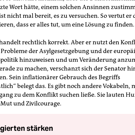
etzte Wort hätte, einem solchen Ansinnen zustim
 nicht mal bereit, es zu versuchen. So vertut er 
ieren, dass er alles tut, um eine Lösung zu finden.
ndelt rechtlich korrekt. Aber er nutzt den Konfli
 Probleme der Asylgesetzgebung und der europä
gspolitik hinzuweisen und um Veränderung anz
 gerade zu machen, verschanzt sich der Senator hi
n. Sein inflationärer Gebrauch des Begriffs
tlich“ belegt das. Es gibt noch andere Vokabeln, 
ugang zu dem Konflikt suchen ließe. Sie lauten H
r Mut und Zivilcourage.
gierten stärken