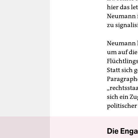
hier das l
Neumann ist
zu signalis
Neumann ha
um auf die
Flüchtlin
Statt sich
Paragraphe
„rechtsstaa
sich ein Z
politische
Die Enga