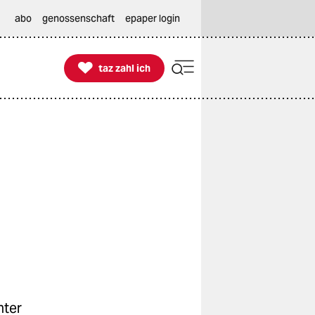
abo
genossenschaft
epaper login

taz zahl ich
taz zahl ich
nter